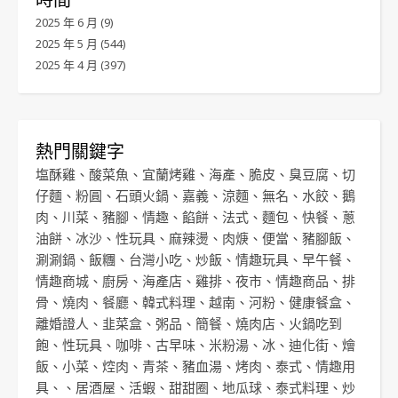
2025 年 6 月
(9)
2025 年 5 月
(544)
2025 年 4 月
(397)
熱門關鍵字
塩酥雞
、
酸菜魚
、
宜蘭烤雞
、
海產
、
脆皮
、
臭豆腐
、
切
仔麵
、
粉圓
、
石頭火鍋
、
嘉義
、
涼麵
、
無名
、
水餃
、
鵝
肉
、
川菜
、
豬腳
、
情趣
、
餡餅
、
法式
、
麵包
、
快餐
、
蔥
油餅
、
冰沙
、
性玩具
、
麻辣燙
、
肉焿
、
便當
、
豬腳飯
、
涮涮鍋
、
飯糰
、
台灣小吃
、
炒飯
、
情趣玩具
、
早午餐
、
情趣商城
、
廚房
、
海產店
、
雞排
、
夜市
、
情趣商品
、
排
骨
、
燒肉
、
餐廳
、
韓式料理
、
越南
、
河粉
、
健康餐盒
、
離婚證人
、
韭菜盒
、
粥品
、
簡餐
、
燒肉店
、
火鍋吃到
飽
、
性玩具
、
咖啡
、
古早味
、
米粉湯
、
冰
、
迪化街
、
燴
飯
、
小菜
、
焢肉
、
青茶
、
豬血湯
、
烤肉
、
泰式
、
情趣用
具
、、
居酒屋
、
活蝦
、
甜甜圈
、
地瓜球
、
泰式料理
、
炒