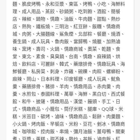
麵
、
脆皮烤鴨
、
永和豆漿
、
東區
、
烤鴨
、
小吃
、
海鮮料
理
、
成人用品
、
蒸餃
、
砂鍋粥
、
吃到飽
、
酒館
、
簡餐
店
、
辣椒
、
鍋物
、
情趣
、
油飯
、
牛肉麵
、
甜點
、
熱炒
店
、
熱狗
、
鐵板燒
、
三明治
、
紅豆餅
、
飯糰
、
情趣商
城
、
肉粥
、
大腸麵線
、
鯊魚煙
、
北部粽
、
餐廳
、
燒酒
、
養生鍋
、
成人玩具
、
魯肉飯
、
當歸鴨
、
燒臘
、
加熱滷
味
、
窯烤
、
壽司
、
火鍋
、
情趣商城
、
奧菜
、
乾麵
、
食
堂
、
東北
、
素食
、
臭臭鍋
、
台南
、
情趣
、
麻辣鍋
、
烘
焙
、
飲料店
、
可麗餅
、
韓式
、
藥燉排骨
、
情趣玩具
、
海
鮮餐廳
、
私房菜
、
刺身
、
炸雞
、
碗粿
、
肉粽
、
螺螄粉
、
麻辣
、
岡山
、
日本料理
、
印度餐廳
、
成人玩具
、
魷魚
羹
、
藥膳排骨
、
豬排
、
羊肉
、
情趣用品
、
赤肉羹
、
肉
羹
、
水煎包
、
泰國料理
、
萬華
、
海鮮
、
黑白切
、
西式餐
館
、
和牛
、
披薩
、
情趣用品
、
漢堡
、
饅頭
、
手工
、
日
式
、
情趣商品
、
小籠包
、
筒仔米糕
、
腿庫
、
QQ球
、
米
糕
、
米苔目
、
碳烤
、
滷味
、
情趣商品
、
鬆餅
、
肉羹麵
、
小火鍋
、
烤肉飯
、
早餐店
、
米粉
、
豆花
、
剉冰
、
情趣商
城
、
咖啡館
、
控肉飯
、
串燒
、
彌月油飯
、
薑母鴨
、
關東
煮
、
豆漿
、
蛋糕
、
甜不辣
、
熱炒
、
丼飯
、
滷肉飯
、
紅