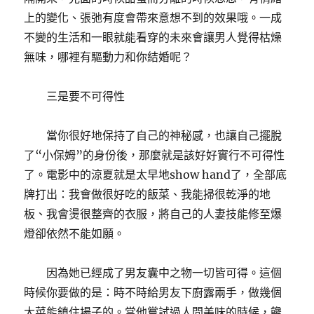
上的變化、張弛有度會帶來意想不到的效果哦。一成
不變的生活和一眼就能看穿的未來會讓男人覺得枯燥
無味，哪裡有驅動力和你結婚呢？
三是要不可得性
當你很好地保持了自己的神秘感，也讓自己擺脫
了“小保姆”的身份後，那麼就是該好好實行不可得性
了。電影中的涼夏就是太早地show hand了，全部底
牌打出：我會做很好吃的飯菜、我能掃很乾淨的地
板、我會燙很整齊的衣服，將自己的人妻技能修至爆
燈卻依然不能如願。
因為她已經成了男友囊中之物一切皆可得。這個
時候你要做的是：時不時給男友下廚露兩手，做幾個
大菜能鎮住場子的。當他嘗試過人間美味的時候，饞