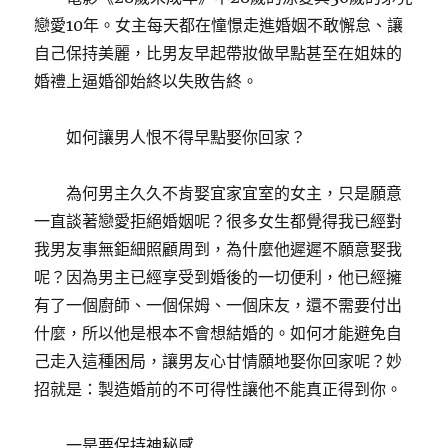
戀愛10年。女主每天都在憧憬走進婚姻不敢懈怠、讓
自己保持美麗，比男友早起帶妝做早點甚至在姐妹的
婚禮上逼婚卻始終以失敗告終。
如何讓男人恨不得早點娶你回家？
為何男主久久不肯娶宜家宜室的女主，只是願意
一直談著戀愛拒絕婚姻呢？很多女生都覺得我已經對
我男友事無鉅細照顧周到，為什麼他遲遲不願意娶我
呢？因為男主已經享受到婚後的一切便利，他已經擁
有了一個廚師、一個保姆、一個床友，還不需要付出
什麼，所以他是根本不會想結婚的。如何才能避免自
己走入這種困局，讓男友心甘情願地娶你回家呢？妙
招就是：製造婚前的不可得性讓他不能真正得到你。
一是要保持神秘感