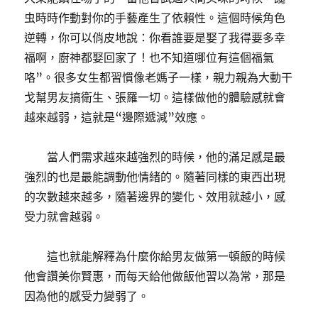
虫時時作動對你的手藝產生了依賴性。這個時候角色
逆轉，你可以俏皮地說：你看誰要是娶了我得要多幸
福啊，廚神都娶回家了！也不知道哪位有這個福氣
咯”。很多女生都習慣像老媽子一樣，親力親為大動干
戈幫男友搞衛生、張羅一切。這樣做他的體驗感就會
越來越弱，這就是“邊際遞減”效應。
當人們需求越來越強烈的時候，他的滿足感是最
強烈的也是最能調動他情緒的。隨著同樣的東西出現
的次數越來越多，隨著邊界的變化、效用就越小，感
受力就會越弱。
這也就能解釋為什麼你給男友做第一頓飯的時候
他會讚美你賢惠，而每天給他做飯他習以為常，那是
因為他的感受力變弱了。