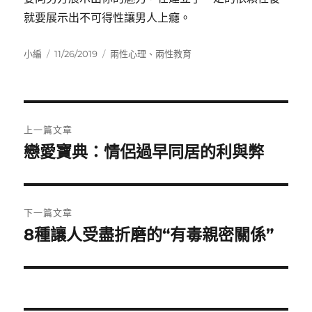
就要展示出不可得性讓男人上癮。
作
發
分
小編
11/26/2019
兩性心理
、
兩性教育
者
佈
類
日
期:
文
上一篇文章
章
戀愛寶典：情侶過早同居的利與弊
上
一
導
篇
覽
文
下一篇文章
章:
8種讓人受盡折磨的“有毒親密關係”
下
一
篇
文
章: