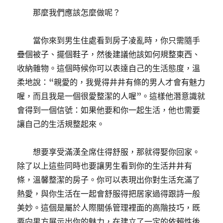
那麼我們應該怎麼做呢？
當你來到男生住處看到房子凌亂時，你只需隨手
疊個被子、擺個鞋子，然後建議他該如何規整東西、
收納雜物。這個時候你可以表達自己的生活態度，溫
柔地說：“親愛的，我覺得井井有條的男人才會有魅力
喔，而且我是一個很愛整潔的人喔”。這樣他潛意識就
會得到一個信號：如果他要和你一起生活，他也需要
讓自己的生活規整起來。
想要享受滿漢全席住得舒服，那就得娶你回家。
除了以上這些同時也要讓男生看到你的生活井井有
條，溫馨整潔的房子。你可以表現出你對生活充滿了
熱愛，與你生活在一起會舒服得把居家過得跟詩一般
美妙。這個是屬於人際關係管理裡面的高階技巧，既
要向男方展示出你的魅力，在建立了一定的依賴性後