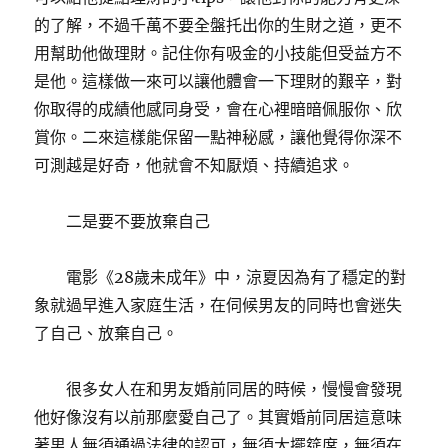
的了解，不過千萬不要全盤托出你的生財之道，更不
用幫助他做理財。記住你有吸金的小技能但受益方不
是他。這樣做一來可以讓他體會一下理財的艱辛，對
你取得的成績他感同身受，會在心裡暗暗佩服你、欣
賞你。二來這樣能保留一點神秘感，讓他覺得你深不
可測越是好奇，他就會不知厭煩、持續追求。
二是要不要放棄自己
電影《28歲未成年》中，涼夏因為有了穩定的對
象就過早進入家庭生活，在伺候男友的同時也會迷失
了自己、放棄自己。
很多女人在和男友婚前同居的時候，慢慢會發現
他好像沒有以前那麼愛自己了。其實婚前同居這意味
著男人無須通過法律的認可，無須大擺筵席，無須在