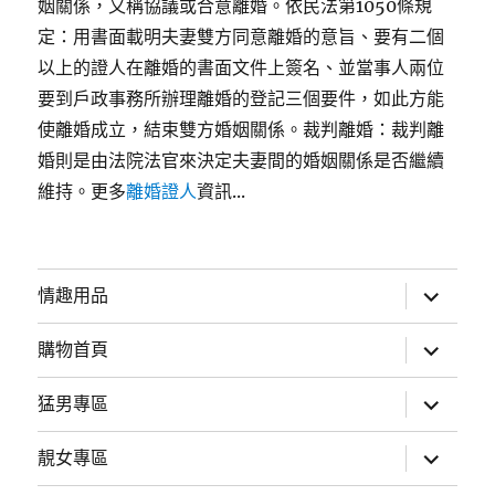
姻關係，又稱協議或合意離婚。依民法第1050條規
定：用書面載明夫妻雙方同意離婚的意旨、要有二個
以上的證人在離婚的書面文件上簽名、並當事人兩位
要到戶政事務所辦理離婚的登記三個要件，如此方能
使離婚成立，結束雙方婚姻關係。裁判離婚：裁判離
婚則是由法院法官來決定夫妻間的婚姻關係是否繼續
維持。更多
離婚證人
資訊...
展
情趣用品
開
子
選
展
購物首頁
單
開
子
選
展
猛男專區
單
開
子
選
展
靚女專區
單
開
子