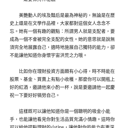
美艷動人的埃及豔后是最為神秘的，無論是在歷
史上還是在文學作品裡，大家都對這個女人念念不
忘。她有一個有趣的觀點：所謂男人就是支配者，要
成為一個不會被完全支配的女性。她的意思就是說無
須完全地展露自己，適時地施展自己獨特的能力，卻
不能讓他知道你身懷宇宙洪荒之力哦。
比如你在理財投資方面頗有小心得，時不時能在
股票、基金、買賣上有點小收穫，那麼你可以開瓶上
好的紅酒，邀請他來小酌一杯，說是要邀請他一起慶
祝一下要好好犒勞自己。
這樣既可以讓他知道你是一個聰明的吸金小能
手，也能讓他看見你對生活品質充滿小情趣。這時你
可以給他提點理財的小tips，讓他對你的能力有更深