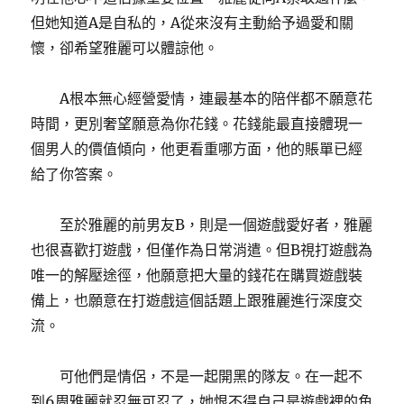
但她知道A是自私的，A從來沒有主動給予過愛和關
懷，卻希望雅麗可以體諒他。
A根本無心經營愛情，連最基本的陪伴都不願意花
時間，更別奢望願意為你花錢。花錢能最直接體現一
個男人的價值傾向，他更看重哪方面，他的賬單已經
給了你答案。
至於雅麗的前男友B，則是一個遊戲愛好者，雅麗
也很喜歡打遊戲，但僅作為日常消遣。但B視打遊戲為
唯一的解壓途徑，他願意把大量的錢花在購買遊戲裝
備上，也願意在打遊戲這個話題上跟雅麗進行深度交
流。
可他們是情侶，不是一起開黑的隊友。在一起不
到6周雅麗就忍無可忍了，她恨不得自己是遊戲裡的角