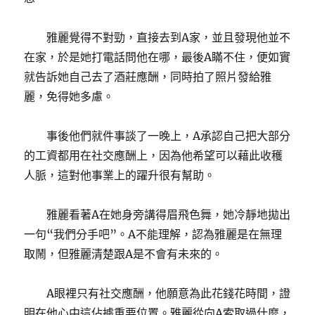
雅麗覺得不對勁，直接去到A家，並且發現他並不
在家，於是她打電話問他在哪，最後A瞞不住，便如實
就告訴她自己去了酒莊應酬，同時拍了照片發給雅
麗，免得她多慮。
事後他們就件事談了一晚上，A承認自己把大部分
的工資都用在社交應酬上，因為他希望可以藉此收穫
人脈，這對他事業上的躍升很有幫助。
雅麗看著A在她身旁講得眉飛色舞，她冷靜地拋出
一句“我們分手吧”。A不能理解，認為雅麗是在無理
取鬧，但雅麗清楚跟A是不會有未來的。
A眼裡只有社交應酬，他願意為此花錢花時間，證
明在他心中這佔據重要位置。雅麗從向A索取過什麼，