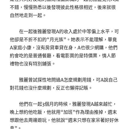
不錯，慢慢熟悉以後發現彼此性格很相近，後來就很
自然地走到一起。
在一起後雅麗發現A的收入處於中等偏上水平，可
他卻是不折不扣的“月光族”。她表示不能理解，畢竟
A家庭小康，沒有房貸車貸在身，A也很少網購，他們
約會吃的是普通餐廳，看電影買的是特價票，情人節
禮物也沒有特別鋪張。
雅麗曾試探性地問過A怎麼規劃用錢，可A說自己
對花錢也沒什麼規劃，反正也懶得記賬。
他們在一起3個月的時候，雅麗發現A越來越忙，
晚上想約他吃飯，他就用“加班”作為理由推掉，週末
想跟他去周邊遊玩，他就說“週末只想在家呆著好好休
息”。