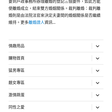
要到戶政事務所辦理離婚的登記三個要件，如此方能
使離婚成立，結束雙方婚姻關係。裁判離婚：裁判離
婚則是由法院法官來決定夫妻間的婚姻關係是否繼續
維持。更多
離婚證人
資訊...
展
情趣用品
開
子
選
展
購物首頁
單
開
子
選
展
猛男專區
單
開
子
選
展
靚女專區
單
開
子
選
展
激情跳蛋
單
開
子
選
展
同性之愛
單
開