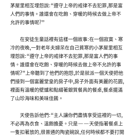
茅屋里相互埋怨說:“遵守上帝的戒律不去犯罪,那是富
人們的事情。誰還會在吃飽、穿暖的時候去做上帝不
允許的事情呢?”
在安徒生童話裡有這樣一個故事:在一個寂寞、寒
冷的夜晚,一對老年夫婦呆在自己貧寒的小茅屋里相互
埋怨說:“遵守上帝的戒律不去犯罪,那是富人們的事
情。誰還會在吃飽、穿暖的時候去做上帝不允許的事
情呢?”上帝聽到了他們的抱怨,於是就派一個天使把他
們接到一個富麗堂皇的房子中,房子外面有美麗的花園,
裡面有溫暖的壁爐和點綴著銀質餐具的餐桌,餐桌擺滿
了山珍海味和美味佳餚。
天使告訴他們:“主人讓你們盡情享受這裡的一切,
不必再為衣食、溫飽擔憂。只是——天使指著餐桌上
一隻扣著放的,很普通的陶瓷碗說,任何時候都不要打開