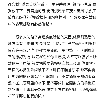
都會對“滿桌美味佳餚、一屋金碧輝煌”視而不見,卻獨
獨放不下一隻普通的碗,更何況風華正茂、春風得意,正
值春心躁動的你呢?這個問題與性別、年齡及你在婚姻
中的表現都沒有必然聯繫。
很多人忽略了身邊應該珍惜的東西,感覺到熟悉的
地方沒有了風景,於是打開了那隻“扣著的碗”。如果你
願意這樣想,也許心裡會更寬慰、更坦然一些。到底能
不能原諒對方,決定權在於你自己,別人不可以強求。既
然選擇了原諒,就要把懲罰的權柄交給上帝,用你寬容、
善良的心把生活繼續下去。即使不願意原諒,也不要再
用對方的過錯來傷害、懲罰自己,不要滿腦子都想著背
叛、拋棄等沉重的字眼,更不要偷偷查閱對方的手機通
話記錄、上網聊天記錄,破譯對方信箱密碼。否則,你就
打開了那隻扣著的碗。