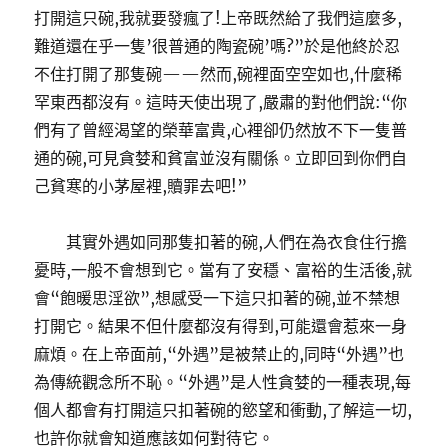
打開這只碗,我就要發瘋了!上帝既然給了我們這麼多,
難道還在乎一隻’很普通的陶瓷碗’嗎?”於是他終於忍
不住打開了那隻碗——然而,碗裡面空空如也,什麼稀
罕東西都沒有。這時天使出現了,嚴肅的對他們說:“你
們有了曾經渴望的榮華富貴,心裡卻仍然放不下一隻普
通的碗,可見貪婪和貧富並沒有關係。立即回到你們自
己貧寒的小茅屋裡,贖罪去吧!”
其實外遇如同那隻扣著的碗,人們在為衣食住行擔
憂時,一般不會想到它。當有了安穩、富裕的生活後,就
會“飽暖思淫欲”,想感受一下這只扣著的碗,並不禁想
打開它。結果不但什麼都沒有得到,可能還會惹來一身
麻煩。在上帝面前,“外遇”是被禁止的,同時“外遇”也
為傳統觀念所不恥。“外遇”是人性貪婪的一種表現,每
個人都會有打開這只扣著碗的慾望和衝動,了解這一切,
也許你就會知道應該如何對待它。