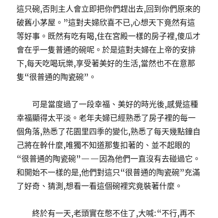
這只碗,否則主人會立即把你們趕出去,回到你們原來的
破舊小茅屋。”這對夫婦欣喜不已,心想天下竟然有這
等好事。既然有吃有喝,住在宮殿一樣的房子裡,傻瓜才
會在乎一隻普通的碗呢。於是這對夫婦在上帝的安排
下,每天吃喝玩樂,享受著美好的生活,當然也不在意那
隻“很普通的陶瓷碗”。
可是當度過了一段幸福、美好的時光後,感覺這種
幸福顯得太平淡。老年夫婦已經熟悉了房子裡的每一
個角落,熟悉了花園里四季的變化,熟悉了每天幾點鐘自
己將在幹什麼,唯獨不知道那隻扣著的、並不起眼的
“很普通的陶瓷碗”——因為他們一直沒有去碰過它。
和開始不一樣的是,他們對這只“很普通的陶瓷碗”充滿
了好奇、猜測,想看一看這個碗裡究竟裝著什麼。
終於有一天,老頭實在憋不住了,大喊:“不行,再不