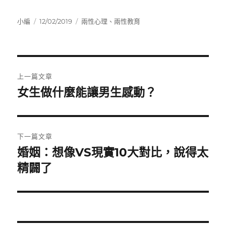
作
發
分
小編
12/02/2019
兩性心理
、
兩性教育
者
佈
類
日
期:
文
上一篇文章
章
女生做什麼能讓男生感動？
上
一
導
篇
覽
文
下一篇文章
章:
婚姻：想像VS現實10大對比，說得太
下
一
精闢了
篇
文
章: