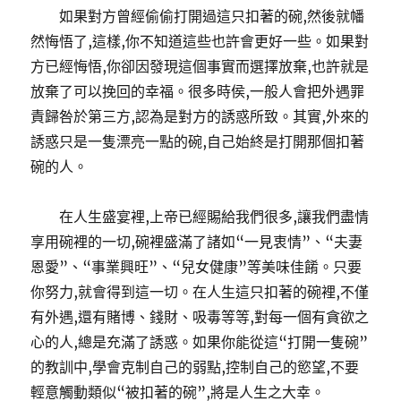
如果對方曾經偷偷打開過這只扣著的碗,然後就幡
然悔悟了,這樣,你不知道這些也許會更好一些。如果對
方已經悔悟,你卻因發現這個事實而選擇放棄,也許就是
放棄了可以挽回的幸福。很多時侯,一般人會把外遇罪
責歸咎於第三方,認為是對方的誘惑所致。其實,外來的
誘惑只是一隻漂亮一點的碗,自己始終是打開那個扣著
碗的人。
在人生盛宴裡,上帝已經賜給我們很多,讓我們盡情
享用碗裡的一切,碗裡盛滿了諸如“一見衷情”、“夫妻
恩愛”、“事業興旺”、“兒女健康”等美味佳餚。只要
你努力,就會得到這一切。在人生這只扣著的碗裡,不僅
有外遇,還有賭博、錢財、吸毒等等,對每一個有貪欲之
心的人,總是充滿了誘惑。如果你能從這“打開一隻碗”
的教訓中,學會克制自己的弱點,控制自己的慾望,不要
輕意觸動類似“被扣著的碗”,將是人生之大幸。