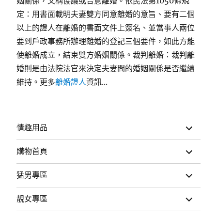
姻關係，又稱協議或合意離婚。依民法第1050條規
定：用書面載明夫妻雙方同意離婚的意旨、要有二個
以上的證人在離婚的書面文件上簽名、並當事人兩位
要到戶政事務所辦理離婚的登記三個要件，如此方能
使離婚成立，結束雙方婚姻關係。裁判離婚：裁判離
婚則是由法院法官來決定夫妻間的婚姻關係是否繼續
維持。更多
離婚證人
資訊...
展
情趣用品
開
子
選
展
購物首頁
單
開
子
選
展
猛男專區
單
開
子
選
展
靚女專區
單
開
子