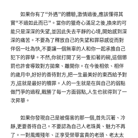
如果你有了“外遇”的體驗,激情過後,應該懂得其
實“不過如此而已”。當你的獵奇心滿足之後,換來的可
能只是深深的失望,並因此失去平靜的心境,開始感到深
深的痛苦。不要為了釋放自己的失望和罪惡感從而對
伴侶一吐為快,不要讓一個無辜的人和你一起承擔自己
犯下的罪孽。不然,你就打開了另一隻扣著的碗,這個懲
罰也許會導致對方拋棄、離開你。在今後相依、相伴
的歲月中,好好的善待對方,把一生最美好的東西給予對
方,這就是最好的贖罪。人的一生就是在與自己的弱點
做鬥爭的過程,戰勝了每一方面弱點,人生也就得到了一
次昇華。
如果你發現自己是被傷害的那一個,首先沉著、冷
靜,更要善待自己。不要認為自己人老珠黃、魅力不再
了。一對風燭殘年、正享受榮華富貴的老頭、老太太