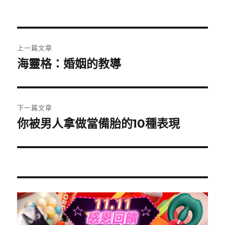
者
佈
類
日
期:
文
上一篇文章
章
海靈格：婚姻的教導
上
一
導
篇
覽
文
下一篇文章
章:
你被男人拿做當備胎的10種表現
下
一
篇
文
章: