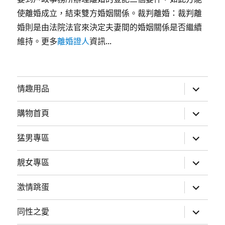
使離婚成立，結束雙方婚姻關係。裁判離婚：裁判離
婚則是由法院法官來決定夫妻間的婚姻關係是否繼續
維持。更多
離婚證人
資訊...
展
情趣用品
開
子
選
展
購物首頁
單
開
子
選
展
猛男專區
單
開
子
選
展
靚女專區
單
開
子
選
展
激情跳蛋
單
開
子
選
展
同性之愛
單
開