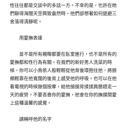
性往往都是交談中的多話一方。不幸的是，也許在她
們聊得海闊天空興致盎然時，他們卻想著如何退避三
舍落得清靜呢。
用愛撫表達
並不是所有親暱都要在臥室進行，也不是所有的
愛撫都和性行為有關。在我們的新好男人洗菜的時
候，你可以小鳥依人般輕輕從他背後環抱住他，將臉
頰輕靠在他寬闊的後背上感受他的呼吸。也可以在他
看電視的時候做個按摩，給他搥搥背揉揉肩膀趕走一
天的疲勞。不要吝嗇你的愛撫，他會在你的撫摸間愛
上這種溫馨的感覺。
請稱呼他的名字