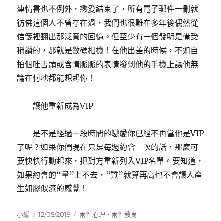
連情書也不例外，戀愛結束了，所有電子郵件一刪就
彷佛這個人不曾存在過，我們也很難在多年後偶然從
信箋裡翻出那泛黃的回憶。但至少有一個發明是備受
稱讚的，那就是數碼相機！在他出差的時候，不如自
拍個吐舌頭或含情脈脈的表情發到他的手機上讓他無
論在何地都能想起你！
讓他重新成為VIP
是不是經過一段時間的戀愛你已經不再當他是VIP
了呢？如果你們現在只是每週約會一次的話，那麼可
要快快行動起來，把對方重新列入VIP名單。要知道，
如果約會的“量”上不去，“質”就算再高也不會讓人產
生如膠似漆的感覺！
作
發
分
小編
12/05/2019
兩性心理
、
兩性教育