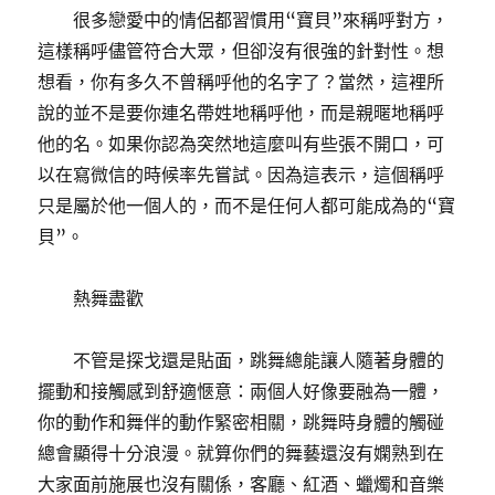
很多戀愛中的情侶都習慣用“寶貝”來稱呼對方，
這樣稱呼儘管符合大眾，但卻沒有很強的針對性。想
想看，你有多久不曾稱呼他的名字了？當然，這裡所
說的並不是要你連名帶姓地稱呼他，而是親暱地稱呼
他的名。如果你認為突然地這麼叫有些張不開口，可
以在寫微信的時候率先嘗試。因為這表示，這個稱呼
只是屬於他一個人的，而不是任何人都可能成為的“寶
貝”。
熱舞盡歡
不管是探戈還是貼面，跳舞總能讓人隨著身體的
擺動和接觸感到舒適愜意：兩個人好像要融為一體，
你的動作和舞伴的動作緊密相關，跳舞時身體的觸碰
總會顯得十分浪漫。就算你們的舞藝還沒有嫻熟到在
大家面前施展也沒有關係，客廳、紅酒、蠟燭和音樂