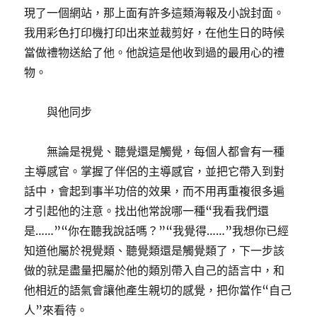
現了一個網站，那上面有許多這類海報及小說封面。
我用彩色打印機打印出來並裁剪好，在他生日的時候
當做禮物送給了他。他說這是他收到過的最用心的禮
物。
與他同步
無論是視覺、聽覺還是觸覺，每個人都會有一種
主導感官。掌握了伴侶的主導感官，並把它帶入到對
話中，會起到事半功倍的效果，而不用再重複很多遍
才引起他的注意。找出他常說哪一種“我看我們還
是……”“你在聽我說話嗎？”“我覺得……”我想你已經
知道他屬於視覺類、聽覺類還是觸覺類了，下一步該
做的就是盡量把屬於他的類別帶入自己的語言中，和
他相近的語氣會讓他產生親切的感覺，把你當作“自己
人”來看待。