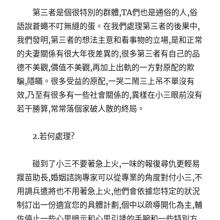
第三者是個很特別的群體,TA們也是通俗的人,俗
語說蒼蠅不叮無縫的蛋。在我們處理第三者的後果中,
我們發明,第三者的想法主意和看事物的立場,是和正常
的夫妻關係有很大年夜差異的,很多第三者有自己的品
德不美觀,價值不美觀,再加上出軌的一方對原配的欺
騙,隱瞞。很多受益的原配,一哭二鬧三上吊不單沒有
效,乃至有很多有一些社會關係的,異樣在小三眼前沒有
若干勝算,常常落個家破人散的終局。
2.若何處理?
碰到了小三不要著急上火,一味的報復尋仇更輕易
揠苗助長,婚姻諮詢專家可以從專業的角度對付小三,不
用調兵遣將也不用著急上火,他們會依據您特定的狀況
制訂出一份適宜您的具體計劃,個中以疏導開化為主,輔
佐停止一些心思暗示和心思引誘的手腕和一些特別方