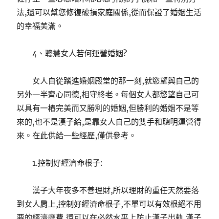
法,還可以幫您修復破損家庭關係,從而保證了婚姻生活
的幸福美滿。
4、聰慧女人若何運營婚姻?
女人自從踏進婚姻殿堂的那一刻,就慾望與自己的
另外一半齊心同德,相守終老。每個女人都慾望自己可
以具有一樁完美而又勝利的婚姻,但勝利的婚姻不是等
來的,也不是漢子給,是靠女人自己的雙手和聰明運營得
來。在此供給一些經歷,僅供參考。
1.控制好經濟命根子:
漢子大年夜多不善理財,所以理財的重任天然要落
到女人肩上,控制好經濟命根子,不單可以有效根絕不用
要的經濟糜費,還可以在必然水平上防止漢子出軌,漢子