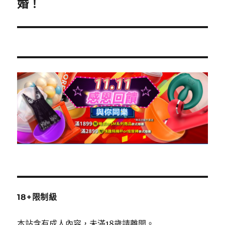
一
婚！
篇
文
章:
18+限制級
本站含有成人內容，未滿18歲請離開。