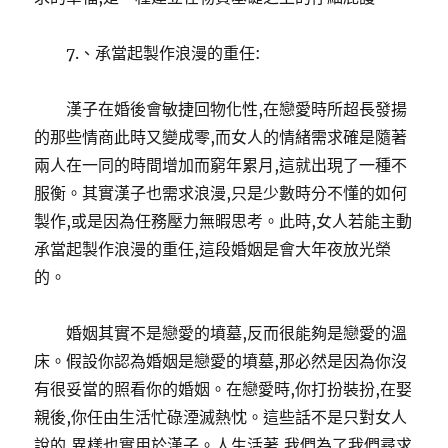
7.、承當起製作浪漫的重任:
漢子在婚後會敏捷回物化性,在戀愛時所超長發揚
的那些情商此時又變成零,而女人的情緒需求確是隨著
兩人在一同的時間增加而窮年累月,這就出現了一種不
服衡。其實漢子也需求浪漫,只是少數時分不懂的如何
製作,或是因為任務壓力無暇思考。此時,女人若能主動
承當起製作浪漫的重任,這段婚姻是會大年夜放光榮
的。
婚姻其實不是戀愛的墳墓,反而很能夠是戀愛的溫
床。假設你認為婚姻是戀愛的墳墓,那必然是因為你沒
有很妥當的照看你的婚姻。在戀愛時,你打扮裝扮,在娶
親後,你任由生活忙碌湮滅熱忱。這些話不是只對女人
說的,異樣也實用於漢子。人生活著,我們為了我們尋求