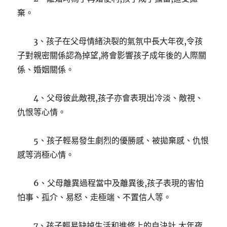
棄。
3、孩子在父母情緒決裂的氣氛中長大年夜,令孩
子對親密關係認為掉望,將會影響孩子成年後的人際關
係、婚姻關係。
4、父母彼此敵視,孩子亦會表現出冷淡、敵視、
仇恨等心情。
5、孩子輕易發生劇烈的優勝感、被拋棄感、仇恨
感等消極心情。
6、父母離異過程當中及離異後,孩子表現的害怕
怕事、孤介、易怒、走極端、不置信人等。
7、孩子輕易缺掉生活和進修上的自決計,大年夜