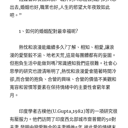
出去,婚姻也好,職業也好,人生的慾望大年夜致如此
吧。”
1、如何的婚姻配對最幸福呢?
熱忱和浪漫能繼續多久?了解、相知、相愛,讓浪
漫的愛堅毅不渝、地老天荒,這是每團體都有的妄圖。
但抱負生活中能做到嗎?常識通知我們這很難。社會心
思學的研究也證清晰明了,熱忱和浪漫愛會隨著時間冷
卻,而合營的抱負、合營的興味、合營的價值不美觀和
寬容和習慣等要素在保持情緒中的主要性會窮年累
月。
印度學者古樸他(U.Gupta,1982)等的一項研究很
有壓服力。他們訪問了印度西北部城市齋普爾的50對
夫妻,發明由戀愛聯合的夫妻婚後5年,彼此愛的情緒末