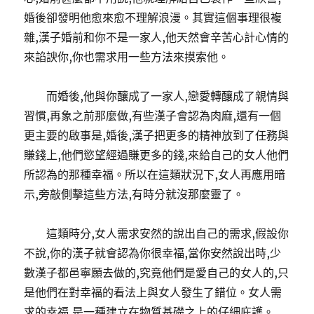
婚後卻發明他愈來愈不理解浪漫。其實這個事理很複
雜,漢子婚前和你不是一家人,他天然會辛苦心計心情的
來諂諛你,你也需求用一些方法來摸索他。
而婚後,他與你釀成了一家人,戀愛轉釀成了親情與
習慣,再象之前那麼做,有些漢子會認為肉麻,還有一個
更主要的啟事是,婚後,漢子把更多的精神放到了任務與
賺錢上,他們慾望經過賺更多的錢,來給自己的女人他們
所認為的那種幸福。所以在這類狀況下,女人再應用暗
示,旁敲側擊這些方法,有時分就沒那麼靈了。
這類時分,女人需求安然的說出自己的需求,假設你
不說,你的漢子就會認為你很幸福,當你安然說出時,少
數漢子都邑寧願去做的,究竟他們是愛自己的女人的,只
是他們在對幸福的看法上與女人發生了錯位。女人需
求的幸福,是一種建立在物質基礎之上的仔細庇護。