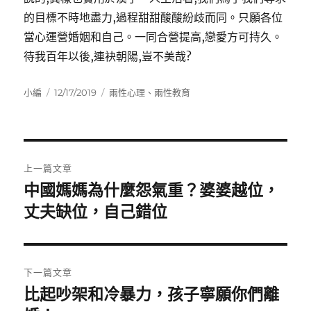
的目標不時地盡力,過程甜甜酸酸紛歧而同。只願各位
當心運營婚姻和自己。一同合營提高,戀愛方可持久。
待我百年以後,連袂朝陽,豈不美哉?
作
發
分
小編
12/17/2019
兩性心理
、
兩性教育
者
佈
類
日
期:
文
上一篇文章
章
中國媽媽為什麼怨氣重？婆婆越位，
上
一
丈夫缺位，自己錯位
導
篇
覽
文
章:
下一篇文章
比起吵架和冷暴力，孩子寧願你們離
下