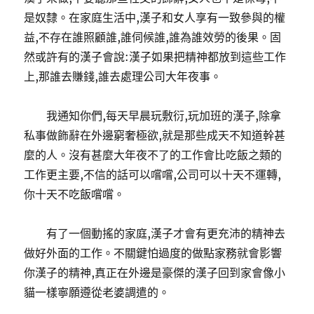
是奴隸。在家庭生活中,漢子和女人享有一致參與的權
益,不存在誰照顧誰,誰伺候誰,誰為誰效勞的後果。固
然或許有的漢子會說:漢子如果把精神都放到這些工作
上,那誰去賺錢,誰去處理公司大年夜事。
我通知你們,每天早晨玩敷衍,玩加班的漢子,除拿
私事做飾辭在外邊窮奢極欲,就是那些成天不知道幹甚
麼的人。沒有甚麼大年夜不了的工作會比吃飯之類的
工作更主要,不信的話可以嚐嚐,公司可以十天不運轉,
你十天不吃飯嚐嚐。
有了一個動搖的家庭,漢子才會有更充沛的精神去
做好外面的工作。不關鍵怕過度的做點家務就會影響
你漢子的精神,真正在外邊是豪傑的漢子回到家會像小
貓一樣寧願遵從老婆調遣的。