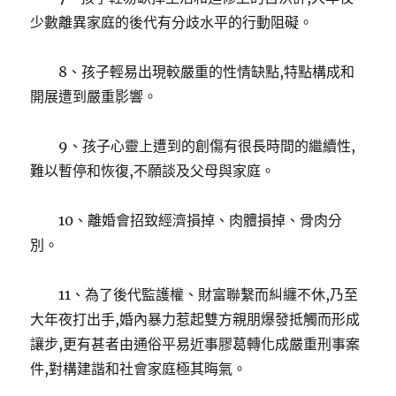
少數離異家庭的後代有分歧水平的行動阻礙。
8、孩子輕易出現較嚴重的性情缺點,特點構成和
開展遭到嚴重影響。
9、孩子心靈上遭到的創傷有很長時間的繼續性,
難以暫停和恢復,不願談及父母與家庭。
10、離婚會招致經濟損掉、肉體損掉、骨肉分
別。
11、為了後代監護權、財富聯繫而糾纏不休,乃至
大年夜打出手,婚內暴力惹起雙方親朋爆發抵觸而形成
讓步,更有甚者由通俗平易近事膠葛轉化成嚴重刑事案
件,對構建諧和社會家庭極其晦氣。