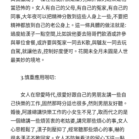
當恐怖的。女人有自己的父母,有自己的冤家,有自己的
同事,大年夜可以把精神分散到這些人身上一些,不要把
精神都放到自己的老公身上。這一條具體的做法就是:
過度給漢子一點空間,比如說他要去陪哥們飲酒或許參
與單位會餐,或許要與冤家一同去K歌,與驢友一同去玩
自駕,就讓他去,控制好度便可。花開未全月未圓是人世
最美妙的境地。
3.慎重應用嘮叨:
女人在戀愛時代,很愛好跟自己的男朋友講一些自
己快樂的工作,固然那時分話也很多,然則男朋友好聽。
婚後,阿誰總講快樂工作的小女生不見了,取而代之的是
一個總講一些煩苦衷的老姑婆,講完那些煩心的事,女人
心思輕鬆了,漢子則壓抑了,經常聽那些煩心的事,嚇的
很多漢子不敢回家。女人不防無看法的留心下這一點,