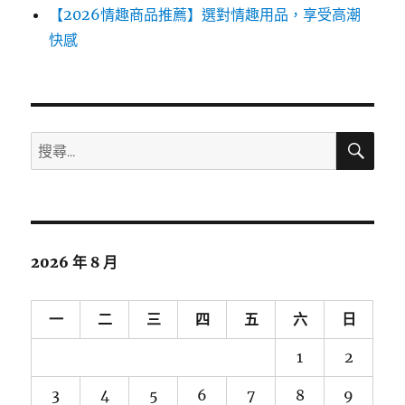
【2026情趣商品推薦】選對情趣用品，享受高潮
快感
搜
搜
尋
尋
關
鍵
字:
2026 年 8 月
一
二
三
四
五
六
日
1
2
3
4
5
6
7
8
9