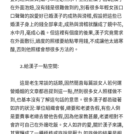
在外面泡妞,沒有錢是很難做到的,別看很多年輕女孩口
口聲聲的說愛好已婚漢子的成熟與滑稽,假設把這些已
婚漢子身上的錢全部拿走,成熟與滑稽就釀成了鏡中花,
水中月,毫成心義。但這裡有個度的後果,漢子究竟需求
在外面敷衍,過度的照樣要給點零用錢,不成讓他太過寒
酸,否則他照樣會想很多方法的。
2.給漢子一點空間:
這是老生常談的話題,固然簡直每篇談女人若何運
營婚姻的文章都邑提到這一點,然則很多女人照樣做不
到,也基本沒有了解這句話的意思。很多漢子都邑碰著
如許的狀況:單位組織會餐,總要和老婆告假,有些人倒
是要費事老總去替他告假,因為他家教甚嚴,老婆相對不
會許可自己在外邊吃飯。女人如許的愛,關於漢子來講,
其實釀成了一種桎梏或許說是壓力,如許做的結果是相