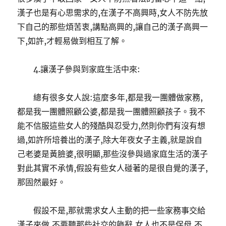
漢子也是有心思需求的,在漢子不高興時,女人不防先放
下自己的那些煩苦衷,講點高興的,讓自己的漢子高興一
下,如許,才輕易做到相互了解。
4.讓漢子參與到家庭生活中來:
總有很多女人說:這麼多年,都是我一團體做家務,
都是我一團體照顧公婆,都是我一團體照顧孩子。我不
能不信服這些女人的殘酷與忍受力,然則你們有沒有想
過,如許所培養出的漢子,除大年夜女子主義,就是說自
己老婆是黃臉婆,很明顯,那些沒參與過家庭生活的漢子
對此其實不承情,假設有些女人碰著的是很自覺的漢子,
那固然最好。
假設不是,那就需求女人主動的把一些家務事交給
漢子來做,不要聽那些社交的飾辭,女人也不是保母,不