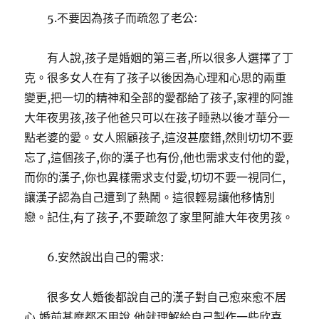
5.不要因為孩子而疏忽了老公:
有人說,孩子是婚姻的第三者,所以很多人選擇了丁
克。很多女人在有了孩子以後因為心理和心思的兩重
變更,把一切的精神和全部的愛都給了孩子,家裡的阿誰
大年夜男孩,孩子他爸只可以在孩子睡熟以後才華分一
點老婆的愛。女人照顧孩子,這沒甚麼錯,然則切切不要
忘了,這個孩子,你的漢子也有份,他也需求支付他的愛,
而你的漢子,你也異樣需求支付愛,切切不要一視同仁,
讓漢子認為自己遭到了熱鬧。這很輕易讓他移情別
戀。記住,有了孩子,不要疏忽了家里阿誰大年夜男孩。
6.安然說出自己的需求:
很多女人婚後都說自己的漢子對自己愈來愈不居
心,婚前甚麼都不用說,他就理解給自己製作一些欣喜,