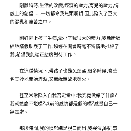
剛離婚時,生活的改變,經濟的壓力,育兒的壓力,情
感上的創傷……一切都令我焦頭爛額,因此陷入了巨大
的混亂和痛苦之中。
剛好趕上孩子生病,牽扯了我很大的精力,我斷斷續
續地請假耽誤了工作,領導在開會時毫不留情地批評了
我,希望我能端正態度對待工作。
在這種情況下,帶孩子也難免煩躁,很多時候,會莫
名其妙地開始流淚,又無緣無故地發火。
甚至常常陷入自我否定當中:我究竟做錯了什麼?
我就這麼不堪嗎?以前的感情都是假的嗎?感覺自己一
無是處。
那段時間,我的憤怒總是脫口而出,我哭泣,跟同事