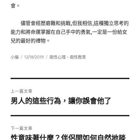
會。
儘管會經歷磨難和挑戰,但我相信,這種獨立思考的
能力和將命運掌握在自己手中的勇氣,一定是一份給女
兒的最好的禮物。
作
發
分
小編
12/18/2019
兩性心理
、
兩性教育
者
佈
類
日
期:
文
上一篇文章
章
男人的這些行為，讓你誤會他了
上
一
導
篇
覽
文
下一篇文章
章:
性意味著什麼？伴侶間如何自然地談
下