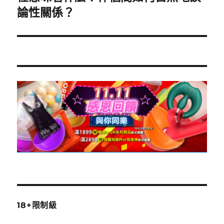
一
論性關係？
篇
文
章:
18+限制級