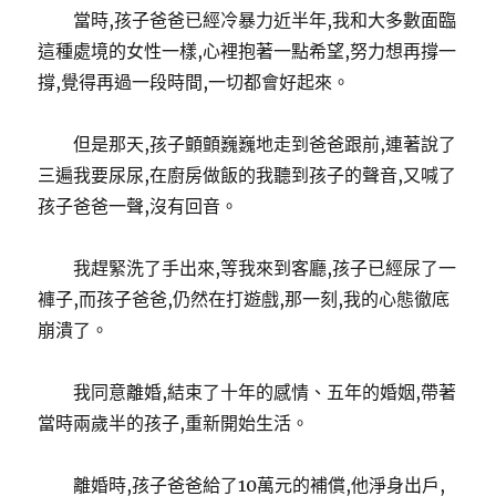
當時,孩子爸爸已經冷暴力近半年,我和大多數面臨
這種處境的女性一樣,心裡抱著一點希望,努力想再撐一
撐,覺得再過一段時間,一切都會好起來。
但是那天,孩子顫顫巍巍地走到爸爸跟前,連著說了
三遍我要尿尿,在廚房做飯的我聽到孩子的聲音,又喊了
孩子爸爸一聲,沒有回音。
我趕緊洗了手出來,等我來到客廳,孩子已經尿了一
褲子,而孩子爸爸,仍然在打遊戲,那一刻,我的心態徹底
崩潰了。
我同意離婚,結束了十年的感情、五年的婚姻,帶著
當時兩歲半的孩子,重新開始生活。
離婚時,孩子爸爸給了10萬元的補償,他淨身出戶,