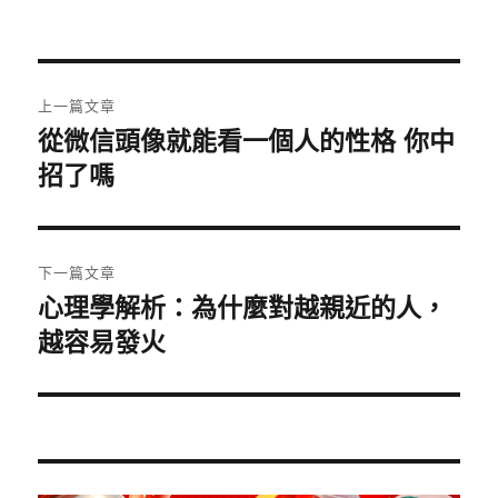
者
佈
類
日
期:
文
上一篇文章
章
從微信頭像就能看一個人的性格 你中
上
一
招了嗎
導
篇
覽
文
章:
下一篇文章
心理學解析：為什麼對越親近的人，
下
一
越容易發火
篇
文
章: