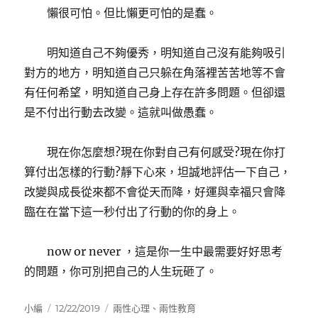
懶很可怕。但比懶更可怕的是蠢。
明知道自己不夠優秀，明知道自己沒有能夠吸引
對方的地方，明知道自己只躲在角落裡苦苦地等不會
有任何希望，明知道自己身上存在許多問題。但卻還
是不付出行動去改變。這就叫做愚蠢。
現在你怎麼想?現在你對自己有何感受?現在你打
算付出怎樣的行動?靜下心來，坦誠地評估一下自己，
改變與成長從來都不會從天而降，好運與幸福只會降
臨在在當下這一秒付出了行動的你的身上。
now or never ，這是你一生中最需要好好思考
的問題，你可別把自己的人生玩砸了。
作
發
分
小編
12/22/2019
兩性心理
、
兩性教育