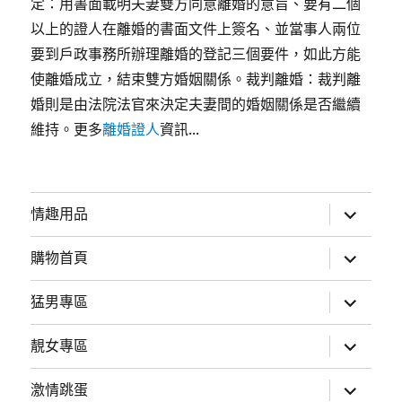
定：用書面載明夫妻雙方同意離婚的意旨、要有二個
以上的證人在離婚的書面文件上簽名、並當事人兩位
要到戶政事務所辦理離婚的登記三個要件，如此方能
使離婚成立，結束雙方婚姻關係。裁判離婚：裁判離
婚則是由法院法官來決定夫妻間的婚姻關係是否繼續
維持。更多
離婚證人
資訊...
展
情趣用品
開
子
選
展
購物首頁
單
開
子
選
展
猛男專區
單
開
子
選
展
靚女專區
單
開
子
選
展
激情跳蛋
單
開