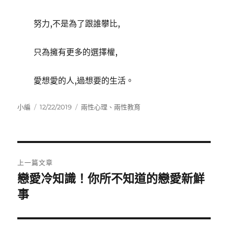
努力,不是為了跟誰攀比,
只為擁有更多的選擇權,
愛想愛的人,過想要的生活。
作
發
分
小編
12/22/2019
兩性心理
、
兩性教育
者
佈
類
日
期:
文
上一篇文章
章
戀愛冷知識！你所不知道的戀愛新鮮
上
一
事
導
篇
覽
文