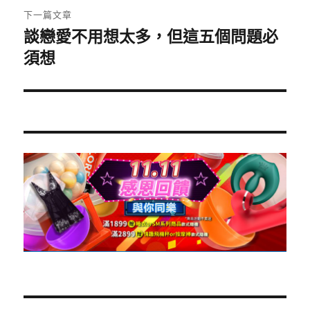
章:
下一篇文章
談戀愛不用想太多，但這五個問題必
下
一
須想
篇
文
章: