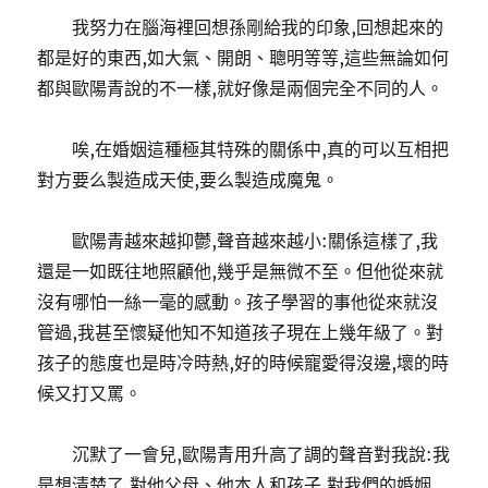
我努力在腦海裡回想孫剛給我的印象,回想起來的
都是好的東西,如大氣、開朗、聰明等等,這些無論如何
都與歐陽青說的不一樣,就好像是兩個完全不同的人。
唉,在婚姻這種極其特殊的關係中,真的可以互相把
對方要么製造成天使,要么製造成魔鬼。
歐陽青越來越抑鬱,聲音越來越小:關係這樣了,我
還是一如既往地照顧他,幾乎是無微不至。但他從來就
沒有哪怕一絲一毫的感動。孩子學習的事他從來就沒
管過,我甚至懷疑他知不知道孩子現在上幾年級了。對
孩子的態度也是時冷時熱,好的時候寵愛得沒邊,壞的時
候又打又罵。
沉默了一會兒,歐陽青用升高了調的聲音對我說:我
是想清楚了,對他父母、他本人和孩子,對我們的婚姻,