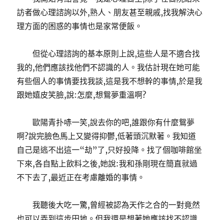
訪者做心理諮詢以外,熟人、朋友甚至親戚,找我解決心
理方面的困惑的事情也是家常便飯。
但從心理諮詢的基本原則上說,這些人是不適合找
我的,他們應該找他們不認識的人。我估計現在她可能
有些個人的事情要找我談,這是我不想幹的事情,於是我
跟她嬉皮笑臉,說:怎麼,想鴛夢重溫啊?
歐陽青扑哧一笑,說去你的吧,誰跟你有什麼鴛夢
啊?說完臉色馬上又變得抑鬱,低著頭沉默著。我知道
自己是逃不出這一“劫”了,只好投降。找了個咖啡館坐
下來,各自點上飲料之後,她說:我和孫剛現在簡直就過
不下去了,最近正在考慮離婚的事情。
我聽後大吃一驚,曾經被認為天作之合的一對竟然
也可以弄到這步田地。但我還是想著她應該找不認識