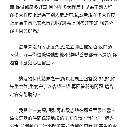
道,你做那麼多好事,目的在多大程度上是為了別人好,
在多大程度上是為了別人無話可說,或者說在多大程度
上是為了自己安慰自己呢?別馬上回答好不好,想五分
鐘再回答好嗎?
歐陽青沒有等那麼久,她是立即面露怒色,反問道:
人做了好事你還覺得他動機不純啊!善惡都分不清楚,你
還當什麼鬼心理醫生。
這是預料的結果之一,所以我馬上回答說:好,好,你
先生生氣,生氣完了以後想一想,再回答我的問題,這肯
定會有幫助的。
我點上一隻煙,假裝專心致志地在那裡吞雲吐霧。
這次沉默的時間遠遠地超過了五分鐘。對任何一個人
來說,意識到自己從來都沒有意識到的東西,所產生的震