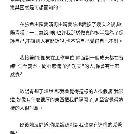
驚與困惑是可想而知的。
在臉色由陰變晴再由晴變陰地變換了幾次之後,歐
陽青嘆了一口氣說:唉,也許我那樣做真的多半是為了保
護自己,不讓別人有閒話說,也不讓自己覺得自己不對。
我接著問:如果在工作單位,你面對一個成天都在習
練“仁至義盡、問心無愧”的“功夫”的人,你會有什麼
感覺?
歐陽青想了想說:那我會覺得這樣的人很假,離我很
遠,好像有什麼很厚的東西把我們隔開了,甚至會覺得這
樣的人很討厭。
然後她反問道:你是說孫剛對我也會有這樣的感覺
嗎?