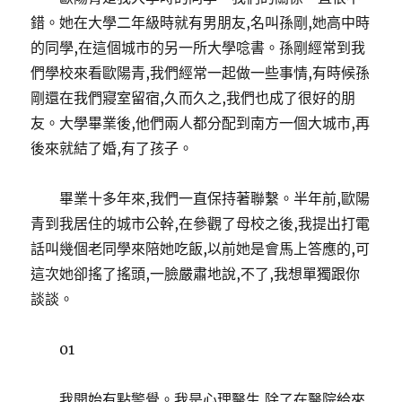
錯。她在大學二年級時就有男朋友,名叫孫剛,她高中時
的同學,在這個城市的另一所大學唸書。孫剛經常到我
們學校來看歐陽青,我們經常一起做一些事情,有時候孫
剛還在我們寢室留宿,久而久之,我們也成了很好的朋
友。大學畢業後,他們兩人都分配到南方一個大城市,再
後來就結了婚,有了孩子。
畢業十多年來,我們一直保持著聯繫。半年前,歐陽
青到我居住的城市公幹,在參觀了母校之後,我提出打電
話叫幾個老同學來陪她吃飯,以前她是會馬上答應的,可
這次她卻搖了搖頭,一臉嚴肅地說,不了,我想單獨跟你
談談。
01
我開始有點警覺。我是心理醫生,除了在醫院給來