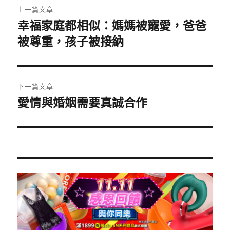
上一篇文章
章
幸福家庭都相似：媽媽被寵愛，爸爸
上
一
被尊重，孩子被接納
導
篇
覽
文
章:
下一篇文章
愛情與婚姻需要真誠合作
下
一
篇
文
章: