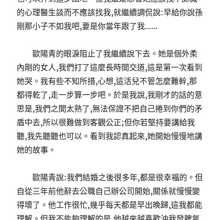
的心理醫生談而不應該找我,就繼續調侃說:早給你說孫
剛那小子不如我吧,要是你當年跟了我……
歐陽青的眼淚阻止了我繼續說下去。她是個外柔
內剛的女人,我們打了這麼長時間交道,這是第一次看到
她哭。我有些不知所措,心想,這活兒不管怎麼難幹,那
都得乾了,走一步算一步吧。於是我說,我剛才的話的意
思是,我們之間太熟了,無法保證不把自己捲到你們的矛
盾中去,所以很難做到客觀公正;但你若堅持要講給我
聽,我先聽聽也可以。看到我認真起來,她開始慢慢地講
她的故事。
歐陽青說:我們結婚之後很多年,都是很幸福的。但
自從三年前他辭去公職自己辦公司開始,關係就慢慢變
得壞了。他工作很忙,幾乎每天都是早出晚歸,這我都能
理解。但我不能夠理解的是,他越來越喜歡沖我發脾氣,