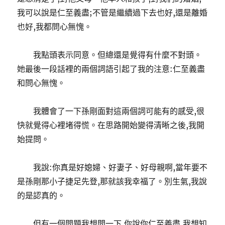
我可以說是仁至義盡;不管是繼續過下去也好,還是離婚
也好,我都問心無愧。
我點頭表示同意。但總還是覺得有什麼不對頭。
她最後一段話裡的兩個詞語引起了我的注意:仁至義盡
和問心無愧。
我體會了一下孫剛面對這兩個詞可能有的感受,很
快就覺得心裡堵得慌。在思路開始變得清晰之後,我開
始提問。
我說:你真是好媳婦、好妻子、好母親啊,當年要不
是孫剛那小子捷足先登,那就該我幸福了。別生氣,我說
的是認真的。
但有一個問題我想問一下,你說你仁至義盡,我想知