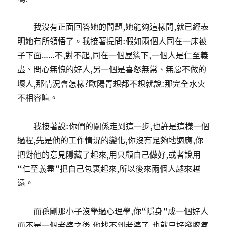
我沒有正面回答她的問題,她能夠這樣問,就已經表
明她有所領悟了。我接著提問:假如兩個人同在一床被
子下面……不,對不起,同在一個屋簷下,一個人是仁至義
盡、問心無愧的好人,另一個是喜怒無常、無惡不做的
壞人,那情況會怎樣?歐陽青想都不想就說:那完全水火
不相容嘛。
我接著說:你們的關係走到這一步,也許是這樣一個
過程,先是他的工作情況的變化,你沒有足夠地適應,你
把對他的意見隱藏了起來,用只顧自己做好,或者說用
“仁至義盡”把自己包裹起來,所以後來兩個人越來越
遠。
而孫剛那小子沒學過心理學,你“隱身”成一個好人
而不是一個老婆之後,他找不到老婆了,也就只好發脾氣