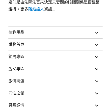
婚則是由法院法官來決定夫妻間的婚姻關係是否繼續
維持。更多
離婚證人
資訊...
展
情趣用品
開
子
選
展
購物首頁
單
開
子
選
展
猛男專區
單
開
子
選
展
靚女專區
單
開
子
選
展
激情跳蛋
單
開
子
選
展
同性之愛
單
開
子
選
展
另類調情
單
開