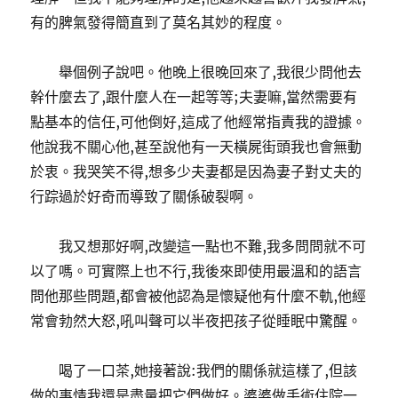
有的脾氣發得簡直到了莫名其妙的程度。
舉個例子說吧。他晚上很晚回來了,我很少問他去
幹什麼去了,跟什麼人在一起等等;夫妻嘛,當然需要有
點基本的信任,可他倒好,這成了他經常指責我的證據。
他說我不關心他,甚至說他有一天橫屍街頭我也會無動
於衷。我哭笑不得,想多少夫妻都是因為妻子對丈夫的
行踪過於好奇而導致了關係破裂啊。
我又想那好啊,改變這一點也不難,我多問問就不可
以了嗎。可實際上也不行,我後來即使用最溫和的語言
問他那些問題,都會被他認為是懷疑他有什麼不軌,他經
常會勃然大怒,吼叫聲可以半夜把孩子從睡眠中驚醒。
喝了一口茶,她接著說:我們的關係就這樣了,但該
做的事情我還是盡量把它們做好。婆婆做手術住院一