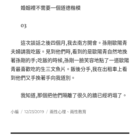
婚姻裡不需要一個道德楷模
03
這次談話之後四個月,我去南方開會。孫剛歐陽青
夫婦請我吃飯。見到他們時,看到的是歐陽青自然地挽
著孫剛的手;吃飯的時候,孫剛一臉笑容地點了一道歐陽
青最喜歡吃的生三文魚片。飯後分手,我在出租車上看
到他們又手挽著手向我道別。
我知道,那個把他們隔離了很久的牆已經坍塌了。
作
發
分
小編
12/23/2019
兩性心理
、
兩性教育
者
佈
類
日
期:
文