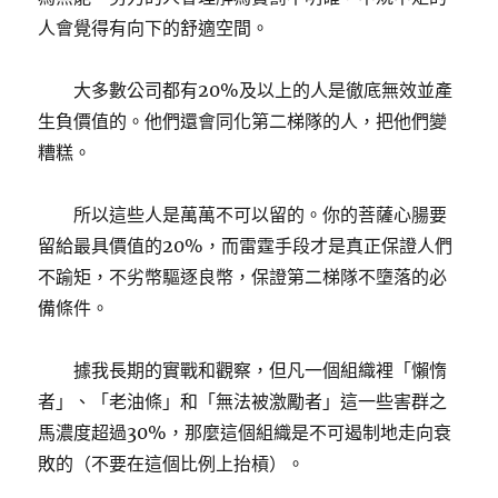
人會覺得有向下的舒適空間。
大多數公司都有20%及以上的人是徹底無效並產
生負價值的。他們還會同化第二梯隊的人，把他們變
糟糕。
所以這些人是萬萬不可以留的。你的菩薩心腸要
留給最具價值的20%，而雷霆手段才是真正保證人們
不踰矩，不劣幣驅逐良幣，保證第二梯隊不墮落的必
備條件。
據我長期的實戰和觀察，但凡一個組織裡「懶惰
者」、「老油條」和「無法被激勵者」這一些害群之
馬濃度超過30%，那麼這個組織是不可遏制地走向衰
敗的（不要在這個比例上抬槓）。