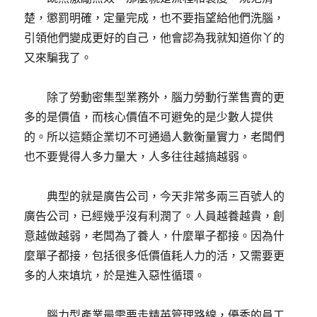
楚，懲罰明確，定量完成，也不要指望給他們洗腦，
引領他們變成更好的自己，他會認為我就知道你丫的
又來騙我了。
除了勞動密集型業務外，腦力勞動行業售賣的更
多的是價值，而核心價值不可避免的是少數人提供
的。所以這類企業切不可通過人數衡量實力，老闆們
也不要覺得人多力量大，人多往往越搞越弱。
典型的就是廣告公司，今天非常多兩三百號人的
廣告公司，已經幾乎沒有利潤了。人員越養越貴，創
意越做越弱，老闆為了養人，什麼單子都接。因為什
麼單子都接，包括很多低價值耗人力的活，又需要更
多的人來填坑，於是進入惡性循環。
腦力型產業最需要走精英管理路線，優秀的員工