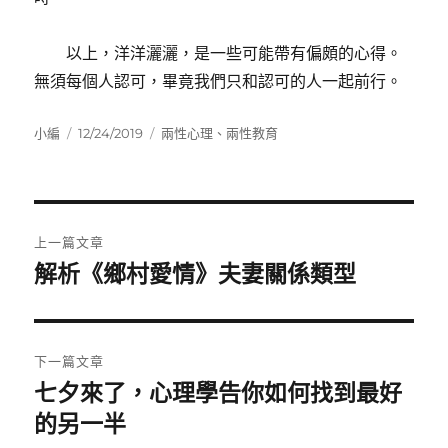
以上，洋洋灑灑，是一些可能帶有偏頗的心得。
無須每個人認可，畢竟我們只和認可的人一起前行。
作
發
分
小編
12/24/2019
兩性心理
、
兩性教育
者
佈
類
日
期:
文
上一篇文章
章
解析《鄉村愛情》夫妻關係類型
上
一
導
篇
覽
文
下一篇文章
章:
七夕來了，心理學告你如何找到最好
下
一
的另一半
篇