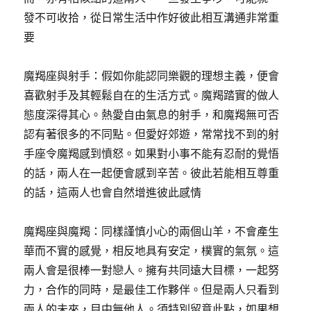
發不可收拾，從日常生活中作好彼此相互溝通非常重
要
魔羯座與射手：假如你能認同樂觀的理想主義，便會
喜歡射手及其輕鬆自在的生活方式。魔羯踏實的做人
態度深得其心。熱愛自由氣息的射手，和魔羯無可否
認有著很多的不同點。但愛好郊遊，常常找不到的射
手座令魔羯感到憤怒。如果對小事不能有忍耐的覺悟
的話，兩人在一起便會感到辛苦。彼此若能相互尊重
的話，這兩人也會自然增進彼此感情
魔羯座與魔羯：同樣謹慎小心的兩個山羊，不會產生
華而不實的感覺，相反地具有安定，樸實的氣氛。這
兩人會是很棒一對戀人。擁有共同遠大目標，一起努
力，合作的同時，是最佳工作夥伴。但是兩人只看到
兩人的未來，目中無他人。須特別留意此點，如果想