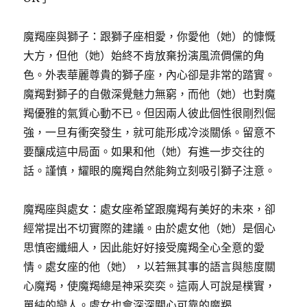
魔羯座與獅子：跟獅子座相愛，你愛他（她）的慷慨
大方，但他（她）始終不肯放棄扮演風流倜儻的角
色。外表華麗尊貴的獅子座，內心卻是非常的踏實。
魔羯對獅子的自傲深覺魅力無窮，而他（她）也對魔
羯優雅的氣質心動不已。但因兩人彼此個性很剛烈倔
強，一旦有衝突發生，就可能形成冷淡關係。留意不
要釀成這中局面。如果和他（她）有進一步交往的
話。謹慎，耀眼的魔羯自然能夠立刻吸引獅子注意。
魔羯座與處女：處女座希望跟魔羯有美好的未來，卻
經常提出不切實際的建議。由於處女他（她）是個心
思慎密纖細人，因此能好好接受魔羯全心全意的愛
情。處女座的他（她），以若無其事的語言與態度關
心魔羯，使魔羯總是神采奕奕。這兩人可說是樸實，
單純的戀人。處女也會深深關心可靠的魔羯