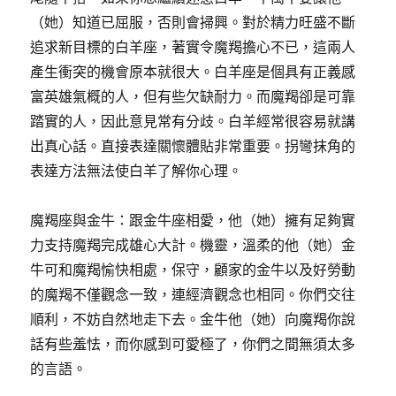
（她）知道已屈服，否則會掃興。對於精力旺盛不斷
追求新目標的白羊座，著實令魔羯擔心不已，這兩人
產生衝突的機會原本就很大。白羊座是個具有正義感
富英雄氣概的人，但有些欠缺耐力。而魔羯卻是可靠
踏實的人，因此意見常有分歧。白羊經常很容易就講
出真心話。直接表達關懷體貼非常重要。拐彎抹角的
表達方法無法使白羊了解你心理。
魔羯座與金牛：跟金牛座相愛，他（她）擁有足夠實
力支持魔羯完成雄心大計。機靈，溫柔的他（她）金
牛可和魔羯愉快相處，保守，顧家的金牛以及好勞動
的魔羯不僅觀念一致，連經濟觀念也相同。你們交往
順利，不妨自然地走下去。金牛他（她）向魔羯你說
話有些羞怯，而你感到可愛極了，你們之間無須太多
的言語。