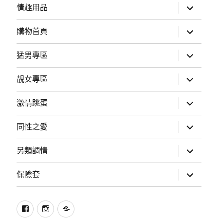
展
情趣用品
開
子
選
展
購物首頁
單
開
子
選
展
猛男專區
單
開
子
選
展
靚女專區
單
開
子
選
展
激情跳蛋
單
開
子
選
展
同性之愛
單
開
子
選
展
另類調情
單
開
子
選
展
保險套
單
開
子
選
單
Facebook
Instagram
愛