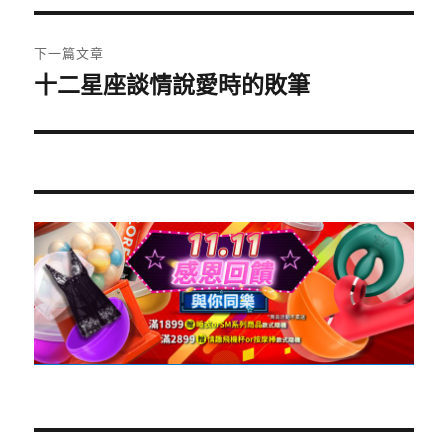
篇
覽
文
下一篇文章
章:
十二星座談情說愛時的敗筆
下
一
篇
文
章: