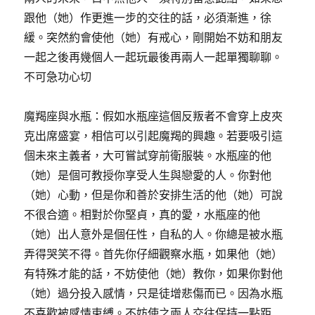
跟他（她）作更進一步的交往的話，必須漸進，徐
緩。突然約會使他（她）有戒心，剛開始不妨和朋友
一起之後再幾個人一起玩最後再兩人一起單獨聊聊。
不可急功心切
魔羯座與水瓶：假如水瓶座這個反叛者不會穿上皮夾
克出席盛宴，相信可以引起魔羯的興趣。若要吸引這
個未來主義者，大可嘗試穿前衛服裝。水瓶座的他
（她）是個可教授你享受人生與戀愛的人。你對他
（她）心動，但是你和善於安排生活的他（她）可說
不很合適。相對於你堅貞，真的愛，水瓶座的他
（她）出人意外是個任性，自私的人。你總是被水瓶
弄得哭笑不得。首先你仔細觀察水瓶，如果他（她）
有特殊才能的話，不妨使他（她）教你，如果你對他
（她）過分投入感情，只是徒增悲傷而已。因為水瓶
不喜歡被感情束縛。不妨使之兩人交往保持一點距