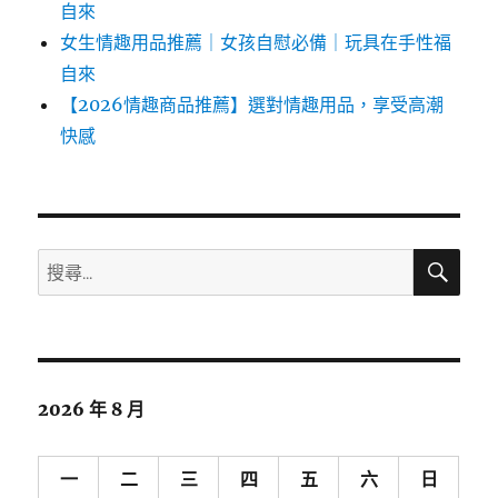
自來
女生情趣用品推薦｜女孩自慰必備｜玩具在手性福
自來
【2026情趣商品推薦】選對情趣用品，享受高潮
快感
搜
搜
尋
尋
關
鍵
字:
2026 年 8 月
一
二
三
四
五
六
日