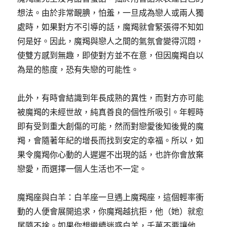
想法。由於非常靦腆，怕羞，一旦成為戀人或兩人獨
處時，如果對方不引導的話，魔羯就會緊張得不知如
何是好。因此，魔羯與戀人之間的氣氛會變得沉悶，
使雙方感到無趣，即使對方並不在意，但因魔羯自以
為是的態度，恐有失戀的可能性。
此外，有時會結識到年長成熟的異性，而對方亦可能
被魔羯的未經世故，純真善良的個性所吸引。年輕時
即有受到重大創傷的可能，然而對戀愛後知後覺的魔
羯，會隨著年紀的增長而找到安定的幸福。所以，如
果令魔羯你心動的人遲遲不出現的話，也許你會放棄
戀愛，而選擇一個人生活也不一定。
魔羯座與白羊：白羊座一旦遇上魔羯座，這個輕率衝
動的人便會展開追求，你魔羯越抗拒，他（她）就愈
尾隨不捨。如果你想繼續迷惑白羊，千萬不要讓他