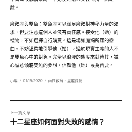
離。
魔羯座與雙魚：雙魚座可以滿足魔羯對神秘力量的渴
求，但要注意這個人並沒有責任感。接受他（她）的
禮物，不如選擇自行購買。這是場如魔羯所願的戀
曲。不妨溫柔地引導他（她）。過於現實主義的人不
是雙魚心中的對象。完全以浪漫的態度來對待其，誠
心誠意傾聽雙魚的夢想，信賴他（她）最為首要。
作
發
分
小編
01/19/2020
兩性教育
、
星座愛情
者
佈
類
日
期:
文
上一篇文章
章
十二星座如何面對失敗的感情？
上
一
導