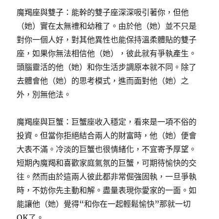
魔羯座與雙子：能幹的雙子座深深吸引著你，但他
（她）實在太無禮和幼稚了。由於他（她）並不只是
對你一個人好，對其他異性也能保持溫柔體貼的雙子
座，如果你無法相信他（她），彼此就有爭執產生。
頭腦靈活的他（她）和你生活步調原本就不同。除了
去體會他（她）的思考模式，進而面對他（她）之
外，別無他法。
魔羯座與巨蟹：巨蟹座收入穩定，看來是一項不俗的
投資。但當你拒絕結合兩人的財富時，他（她）便會
大表不滿。冷淡的巨蟹也很情緒化，不宜寄予厚望。
短期內魔羯和喜歡家庭氣氛的巨蟹，可期待愉快的交
往。然而由於這兩人彼此都非常倔強固執，一旦爭執
時，不妨你先主動和解。盡量表現你愛家的一面。如
能讓他（她）覺得“和你在一起輕鬆愉快”那就一切
OK了。