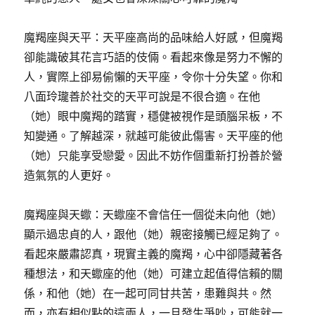
魔羯座與天平：天平座高尚的品味給人好感，但魔羯
卻能識破其花言巧語的伎倆。看起來像是努力不懈的
人，實際上卻易偷懶的天平座，令你十分失望。你和
八面玲瓏善於社交的天平可說是不很合適。在他
（她）眼中魔羯的踏實，穩健被視作是頭腦呆板，不
知變通。了解越深，就越可能彼此傷害。天平座的他
（她）只能享受戀愛。因此不妨作個重新打扮善於營
造氣氛的人更好。
魔羯座與天蠍：天蠍座不會信任一個從未向他（她）
顯示過忠貞的人，跟他（她）親密接觸已經足夠了。
看起來嚴肅認真，現實主義的魔羯，心中卻隱藏著各
種想法，和天蠍座的他（她）可建立起值得信賴的關
係，和他（她）在一起可同甘共苦，患難與共。然
而，亦有相似點的這兩人，一旦發生爭吵，可能就一