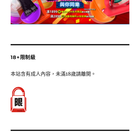
18+限制級
本站含有成人內容，未滿18歲請離開。