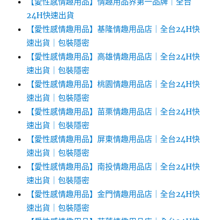
【愛性感情趣用品】情趣用品界第一品牌｜全台
24H快速出貨
【愛性感情趣用品】基隆情趣用品店｜全台24H快
速出貨｜包裝隱密
【愛性感情趣用品】高雄情趣用品店｜全台24H快
速出貨｜包裝隱密
【愛性感情趣用品】桃園情趣用品店｜全台24H快
速出貨｜包裝隱密
【愛性感情趣用品】苗栗情趣用品店｜全台24H快
速出貨｜包裝隱密
【愛性感情趣用品】屏東情趣用品店｜全台24H快
速出貨｜包裝隱密
【愛性感情趣用品】南投情趣用品店｜全台24H快
速出貨｜包裝隱密
【愛性感情趣用品】金門情趣用品店｜全台24H快
速出貨｜包裝隱密