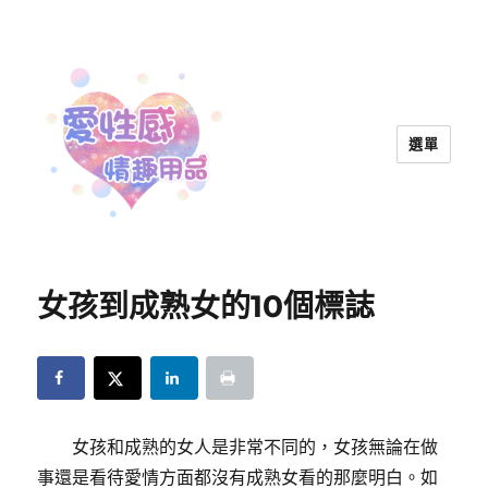
選單
愛性感情趣用品™ | 兩性教育
女孩到成熟女的10個標誌
女孩和成熟的女人是非常不同的，女孩無論在做
事還是看待愛情方面都沒有成熟女看的那麼明白。如