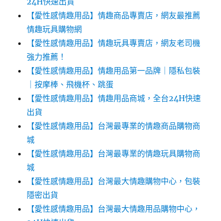
24H快速出貨
【愛性感情趣用品】情趣商品專賣店，網友最推薦
情趣玩具購物網
【愛性感情趣用品】情趣玩具專賣店，網友老司機
強力推薦！
【愛性感情趣用品】情趣用品第一品牌｜隱私包裝
｜按摩棒、飛機杯、跳蛋
【愛性感情趣用品】情趣用品商城，全台24H快速
出貨
【愛性感情趣用品】台灣最專業的情趣商品購物商
城
【愛性感情趣用品】台灣最專業的情趣玩具購物商
城
【愛性感情趣用品】台灣最大情趣購物中心，包裝
隱密出貨
【愛性感情趣用品】台灣最大情趣用品購物中心，