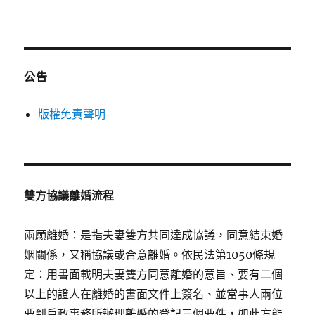
公告
版權免責聲明
雙方協議離婚流程
兩願離婚：是指夫妻雙方共同達成協議，同意結束婚
姻關係，又稱協議或合意離婚。依民法第1050條規
定：用書面載明夫妻雙方同意離婚的意旨、要有二個
以上的證人在離婚的書面文件上簽名、並當事人兩位
要到戶政事務所辦理離婚的登記三個要件，如此方能