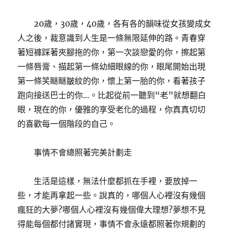
20歲，30歲，40歲，各有各的韻味從女孩變成女
人之後，裁意識到人生是一條無限延伸的路。青春穿
著短褲踩著夾腳拖的你，第一次談戀愛的你，擦起第
一條唇膏、描起第一條幼細眼線的你，眼尾開始出現
第一條笑瞇瞇皺紋的你，懷上第一胎的你，看著孩子
跑向接送巴士的你…。比起從前一聽到“老”就想翻白
眼，現在的你，優雅的享受老化的過程，你真真切切
的喜歡每一個階段的自己。
事情不會總照著完美計劃走
生活是這樣，無法什麼都抓在手裡，要放掉一
些，才能再拿起一些。說真的，哪個人心裡沒有幾個
瘋狂的大夢?哪個人心裡沒有幾個偉大理想?夢想不見
得能每個都付諸實現，事情不會永遠都照著你規劃的