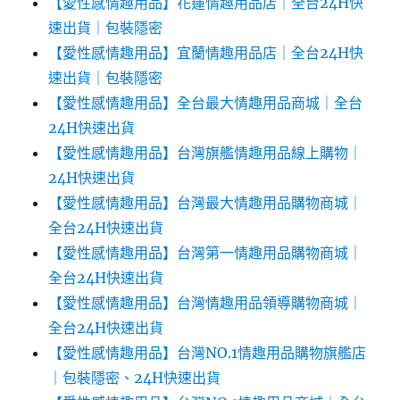
【愛性感情趣用品】花蓮情趣用品店｜全台24H快
速出貨｜包裝隱密
【愛性感情趣用品】宜蘭情趣用品店｜全台24H快
速出貨｜包裝隱密
【愛性感情趣用品】全台最大情趣用品商城｜全台
24H快速出貨
【愛性感情趣用品】台灣旗艦情趣用品線上購物｜
24H快速出貨
【愛性感情趣用品】台灣最大情趣用品購物商城｜
全台24H快速出貨
【愛性感情趣用品】台灣第一情趣用品購物商城｜
全台24H快速出貨
【愛性感情趣用品】台灣情趣用品領導購物商城｜
全台24H快速出貨
【愛性感情趣用品】台灣NO.1情趣用品購物旗艦店
｜包裝隱密、24H快速出貨