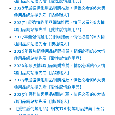
趣用品網站搶先看【愛性感情趣用品】
2028年最強情趣用品網購推薦，情侶必看的6大情
趣用品網站搶先看【情趣職人】
2027年最強情趣用品網購推薦，情侶必看的6大情
趣用品網站搶先看【愛性感情趣用品】
2027年最強情趣用品網購推薦，情侶必看的6大情
趣用品網站搶先看【情趣職人】
2026年最強情趣用品網購推薦，情侶必看的6大情
趣用品網站搶先看【愛性感情趣用品】
2026年最強情趣用品網購推薦，情侶必看的6大情
趣用品網站搶先看【情趣職人】
2025年最強情趣用品網購推薦，情侶必看的6大情
趣用品網站搶先看【愛性感情趣用品】
2025年最強情趣用品網購推薦，情侶必看的6大情
趣用品網站搶先看【情趣職人】
【愛性感情趣用品】網友TOP情趣用品推薦｜全台