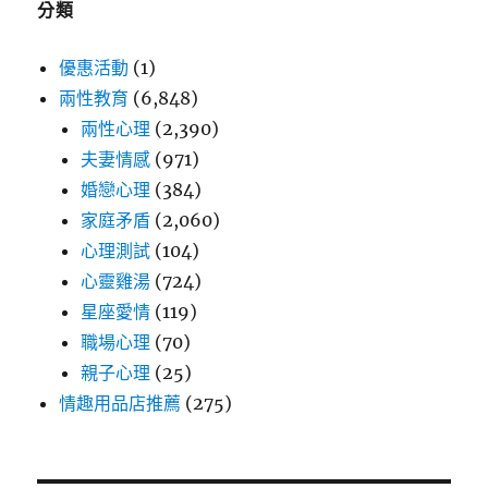
分類
優惠活動
(1)
兩性教育
(6,848)
兩性心理
(2,390)
夫妻情感
(971)
婚戀心理
(384)
家庭矛盾
(2,060)
心理測試
(104)
心靈雞湯
(724)
星座愛情
(119)
職場心理
(70)
親子心理
(25)
情趣用品店推薦
(275)