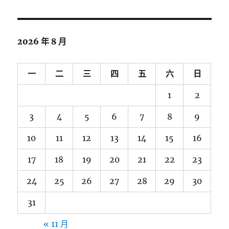
關
鍵
字:
2026 年 8 月
一
二
三
四
五
六
日
1
2
3
4
5
6
7
8
9
10
11
12
13
14
15
16
17
18
19
20
21
22
23
24
25
26
27
28
29
30
31
« 11 月