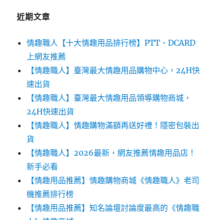
近期文章
情趣職人【十大情趣用品排行榜】PTT、DCARD
上網友推薦
【情趣職人】臺灣最大情趣用品購物中心，24H快
速出貨
【情趣職人】臺灣最大情趣用品領導購物商城，
24H快速出貨
【情趣職人】情趣購物滿額再送好禮！隱密包裝出
貨
【情趣職人】2026最新，網友推薦情趣用品店！
新手必看
【情趣用品推薦】情趣購物商城《情趣職人》老司
機推薦排行榜
【情趣用品推薦】知名論壇討論度最高的《情趣職