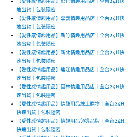
【愛性感情趣用品】彰化情趣用品店｜全台24H快
速出貨｜包裝隱密
【愛性感情趣用品】嘉義情趣用品店｜全台24H快
速出貨｜包裝隱密
【愛性感情趣用品】新竹情趣用品店｜全台24H快
速出貨｜包裝隱密
【愛性感情趣用品】新北情趣用品店｜全台24H快
速出貨｜包裝隱密
【愛性感情趣用品】連江情趣用品店｜全台24H快
速出貨｜包裝隱密
【愛性感情趣用品】雲林情趣用品店｜全台24H快
速出貨｜包裝隱密
【愛性感情趣用品】情趣用品線上購物｜全台24H
快速出貨｜包裝隱密
【愛性感情趣用品】情趣用品領導品牌｜全台24H
快速出貨｜包裝隱密