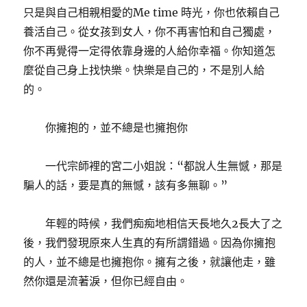
只是與自己相親相愛的Me time 時光，你也依賴自己
養活自己。從女孩到女人，你不再害怕和自己獨處，
你不再覺得一定得依靠身邊的人給你幸福。你知道怎
麼從自己身上找快樂。快樂是自己的，不是別人給
的。
你擁抱的，並不總是也擁抱你
一代宗師裡的宮二小姐說：“都說人生無憾，那是
騙人的話，要是真的無憾，該有多無聊。”
年輕的時候，我們痴痴地相信天長地久2長大了之
後，我們發現原來人生真的有所謂錯過。因為你擁抱
的人，並不總是也擁抱你。擁有之後，就讓他走，雖
然你還是流著淚，但你已經自由。