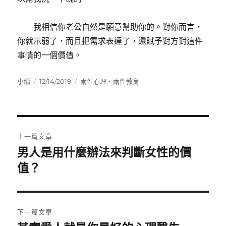
我相信你老公自然是願意幫助你的。對你而言，
你就示弱了，而且把需求表達了，還賦予對方對這件
事情的一個價值。
作
發
分
小編
12/14/2019
兩性心理
、
兩性教育
者
佈
類
日
期:
文
上一篇文章
章
男人是用什麼辦法來判斷女性的價
上
一
值？
導
篇
覽
文
章:
下一篇文章