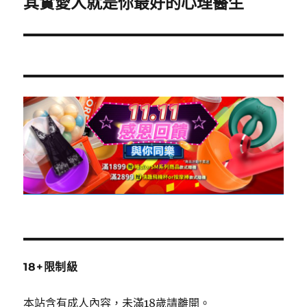
其實愛人就是你最好的心理醫生
下
一
篇
文
章:
18+限制級
本站含有成人內容，未滿18歲請離開。