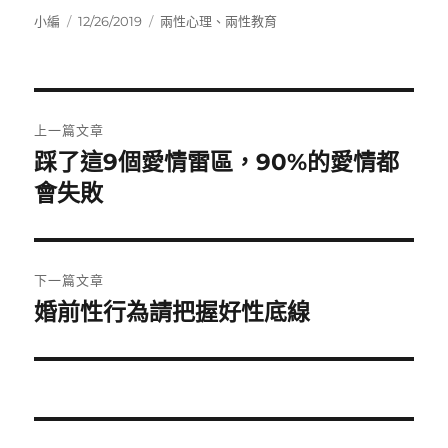
作
發
分
小編
12/26/2019
兩性心理
、
兩性教育
者
佈
類
日
期:
文
上一篇文章
章
踩了這9個愛情雷區，90%的愛情都
上
一
會失敗
導
篇
覽
文
章:
下一篇文章
婚前性行為請把握好性底線
下
一
篇
文
章: