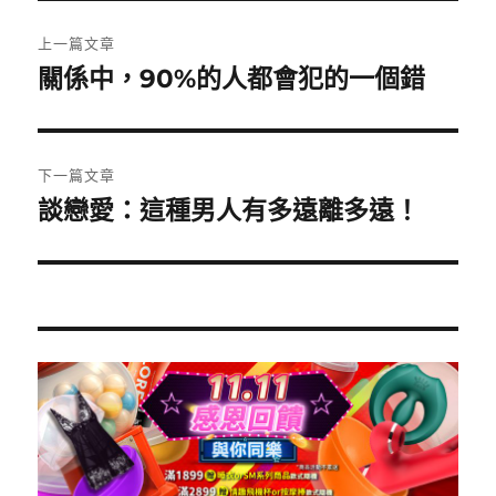
文
上一篇文章
章
關係中，90%的人都會犯的一個錯
上
一
導
篇
覽
文
下一篇文章
章:
談戀愛：這種男人有多遠離多遠！
下
一
篇
文
章: