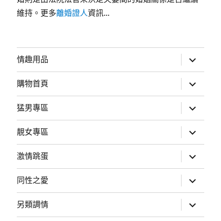
維持。更多
離婚證人
資訊...
展
情趣用品
開
子
選
展
購物首頁
單
開
子
選
展
猛男專區
單
開
子
選
展
靚女專區
單
開
子
選
展
激情跳蛋
單
開
子
選
展
同性之愛
單
開
子
選
展
另類調情
單
開
子