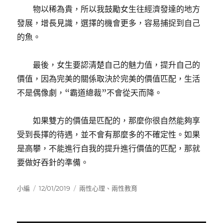
物以稀為貴，所以我鼓勵女生往經濟發達的地方
發展，增長見識，選擇的機會更多，容易捕捉到自己
的魚。
最後，女生要認清楚自己的魅力值，提升自己的
價值，因為完美的關係取決於完美的價值匹配，生活
不是偶像劇，“霸道總裁”不會從天而降。
如果雙方的價值是匹配的，那麼你很自然能夠享
受到長擇的待遇，並不會有那麼多的不確定性。如果
是高攀，不能進行自我的提升進行價值的匹配，那就
要做好吞針的準備。
作
發
分
小編
12/01/2019
兩性心理
、
兩性教育
者
佈
類
日
期: