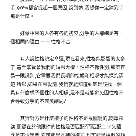
手,90%都會提起一個原因,說到這,我想你一定猜到了
那是什麼。
好像相戀的人各有各的初衷,分手的人卻總是有一
個相同的理由——性格不合
有人說性格決定命運,現在看來,性格能影響的太多
了,甚至掌管著我們的婚戀大權。性格不像性別,那麼容
易一眼識別,它需要我們長期的接觸和相處才能探究清
楚,所以,如果在戀愛前,我們就能知道到底是該找一個
具有什麼樣子個性的人相處,是不是就能避免因性格不
合導致分手的不完美結局?
其實對方是什麼樣子的性格不是最關鍵的,簡單來
講,關鍵在於他跟你的性格是否匹配?而匹配二字又蘊
含著不少學問,它可能是互補的模式,也可能是相似的類