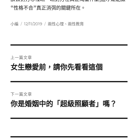
“性格不合”真正消弭的關鍵所在。
作
發
分
小編
12/11/2019
兩性心理
、
兩性教育
者
佈
類
日
期:
文
上一篇文章
章
女生戀愛前，請你先看看這個
上
一
導
篇
覽
文
下一篇文章
章:
你是婚姻中的「超級照顧者」嗎？
下
一
篇
文
章: