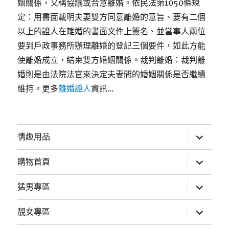
姻關係，又稱協議或合意離婚。依民法第1050條規
定：用書面載明夫妻雙方同意離婚的意旨、要有二個
以上的證人在離婚的書面文件上簽名、並當事人兩位
要到戶政事務所辦理離婚的登記三個要件，如此方能
使離婚成立，結束雙方婚姻關係。裁判離婚：裁判離
婚則是由法院法官來決定夫妻間的婚姻關係是否繼續
維持。更多
離婚證人
資訊...
展
情趣用品
開
子
選
展
購物首頁
單
開
子
選
展
猛男專區
單
開
子
選
展
靚女專區
單
開
子