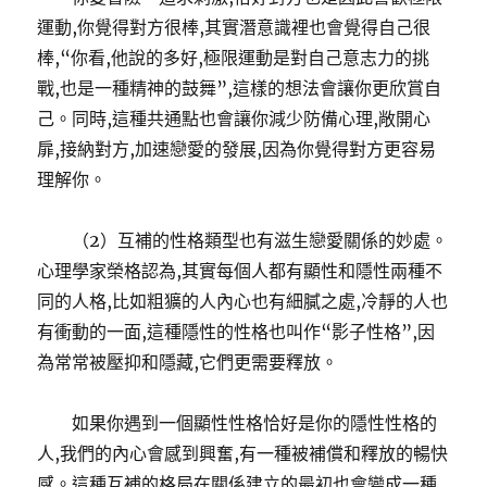
運動,你覺得對方很棒,其實潛意識裡也會覺得自己很
棒,“你看,他說的多好,極限運動是對自己意志力的挑
戰,也是一種精神的鼓舞”,這樣的想法會讓你更欣賞自
己。同時,這種共通點也會讓你減少防備心理,敞開心
扉,接納對方,加速戀愛的發展,因為你覺得對方更容易
理解你。
（2）互補的性格類型也有滋生戀愛關係的妙處。
心理學家榮格認為,其實每個人都有顯性和隱性兩種不
同的人格,比如粗獷的人內心也有細膩之處,冷靜的人也
有衝動的一面,這種隱性的性格也叫作“影子性格”,因
為常常被壓抑和隱藏,它們更需要釋放。
如果你遇到一個顯性性格恰好是你的隱性性格的
人,我們的內心會感到興奮,有一種被補償和釋放的暢快
感。這種互補的格局在關係建立的最初也會變成一種