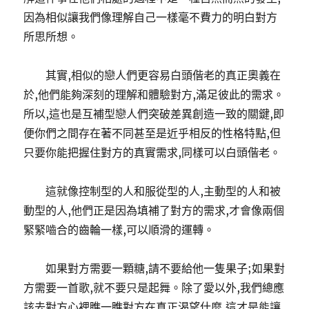
因為相似讓我們像理解自己一樣毫不費力的明白對方
所思所想。
其實,相似的戀人們更容易白頭偕老的真正奧義在
於,他們能夠深刻的理解和體驗對方,滿足彼此的需求。
所以,這也是互補型戀人們突破差異創造一致的關鍵,即
便你們之間存在著不同甚至是近乎相反的性格特點,但
只要你能把握住對方的真實需求,同樣可以白頭偕老。
這就像控制型的人和服從型的人,主動型的人和被
動型的人,他們正是因為填補了對方的需求,才會像兩個
緊緊嚙合的齒輪一樣,可以順滑的運轉。
如果對方需要一顆糖,請不要給他一隻果子;如果對
方需要一首歌,就不要只是起舞。除了愛以外,我們總應
該去對方心裡瞧一瞧對方在真正渴望什麼,這才是能讓