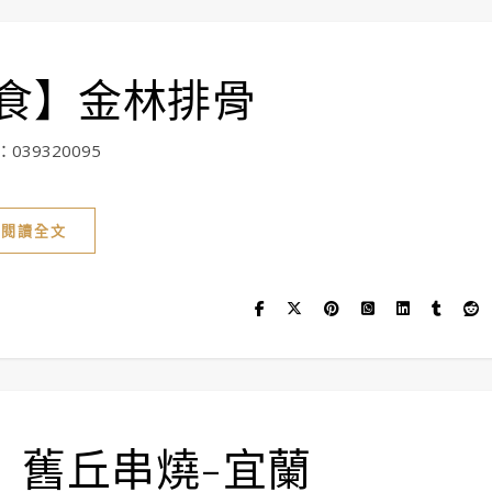
食】金林排骨
39320095
閱讀全文
】舊丘串燒-宜蘭