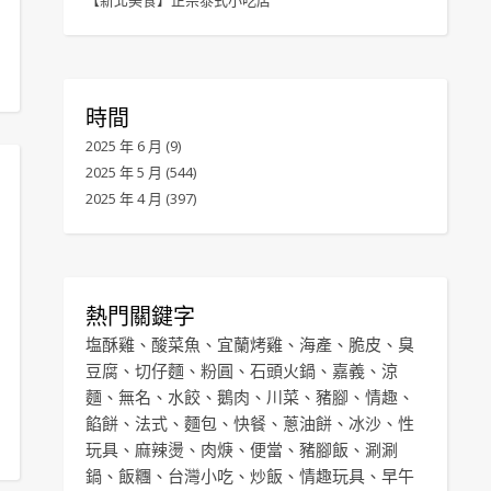
【新北美食】正宗泰式小吃店
時間
2025 年 6 月
(9)
2025 年 5 月
(544)
2025 年 4 月
(397)
熱門關鍵字
塩酥雞
、
酸菜魚
、
宜蘭烤雞
、
海產
、
脆皮
、
臭
豆腐
、
切仔麵
、
粉圓
、
石頭火鍋
、
嘉義
、
涼
麵
、
無名
、
水餃
、
鵝肉
、
川菜
、
豬腳
、
情趣
、
餡餅
、
法式
、
麵包
、
快餐
、
蔥油餅
、
冰沙
、
性
玩具
、
麻辣燙
、
肉焿
、
便當
、
豬腳飯
、
涮涮
鍋
、
飯糰
、
台灣小吃
、
炒飯
、
情趣玩具
、
早午