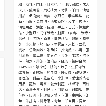
粉
、
麻辣
、
岡山
、
日本料理
、
印度餐廳
、
成人
玩具
、
魷魚羹
、
藥膳排骨
、
豬排
、
羊肉
、
情趣
用品
、
赤肉羹
、
肉羹
、
水煎包
、
泰國料理
、
萬
華
、
海鮮
、
黑白切
、
西式餐館
、
和牛
、
披薩
、
情趣用品
、
漢堡
、
饅頭
、
手工
、
日式
、
情趣商
品
、
小籠包
、
筒仔米糕
、
腿庫
、
QQ球
、
米糕
、
米苔目
、
碳烤
、
滷味
、
情趣商品
、
鬆餅
、
肉羹
麵
、
小火鍋
、
烤肉飯
、
早餐店
、
米粉
、
豆花
、
剉冰
、
情趣商城
、
咖啡館
、
控肉飯
、
串燒
、
彌
月油飯
、
薑母鴨
、
關東煮
、
豆漿
、
蛋糕
、
甜不
辣
、
熱炒
、
丼飯
、
滷肉飯
、
紅茶
、
繽紛台灣
TAIWAN
、
酸辣粉
、
餛飩
、
包子
、
生猛海鮮
、
麵食館
、
銅鑼燒
、
豬血糕
、
陽春麵
、
鹹酥雞
、
咖哩飯
、
甜品
、
雞蛋糕
、
冰淇淋
、
愛性感情趣
用品
、
麵線
、
燒餅
、
義大利麵
、
地瓜球
、
西餅
店
、
新疆美食
、
蚵仔煎
、
自助餐
、
雞肉飯
、
擔
仔麵
、
肉圓
、
情趣摩天輪
、
喜餅
、
泰國蝦
、
湯
包
、
牛排店
、
排骨酥
、
刈包
、
米苔目
、
便當
、