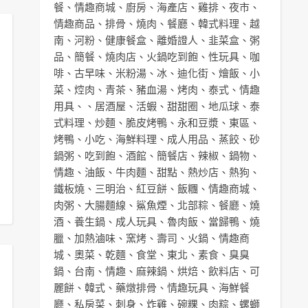
餐
、
情趣商城
、
廚房
、
海產店
、
雞排
、
夜市
、
情趣商品
、
排骨
、
燒肉
、
餐廳
、
韓式料理
、
越
南
、
河粉
、
健康餐盒
、
離婚證人
、
韭菜盒
、
粥
品
、
簡餐
、
燒肉店
、
火鍋吃到飽
、
性玩具
、
咖
啡
、
古早味
、
米粉湯
、
冰
、
迪化街
、
燴飯
、
小
菜
、
焢肉
、
青茶
、
豬血湯
、
烤肉
、
泰式
、
情趣
用具
、、
居酒屋
、
活蝦
、
甜甜圈
、
地瓜球
、
泰
式料理
、
炒麵
、
脆皮烤鴨
、
永和豆漿
、
東區
、
烤鴨
、
小吃
、
海鮮料理
、
成人用品
、
蒸餃
、
砂
鍋粥
、
吃到飽
、
酒館
、
簡餐店
、
辣椒
、
鍋物
、
情趣
、
油飯
、
牛肉麵
、
甜點
、
熱炒店
、
熱狗
、
鐵板燒
、
三明治
、
紅豆餅
、
飯糰
、
情趣商城
、
肉粥
、
大腸麵線
、
鯊魚煙
、
北部粽
、
餐廳
、
燒
酒
、
養生鍋
、
成人玩具
、
魯肉飯
、
當歸鴨
、
燒
臘
、
加熱滷味
、
窯烤
、
壽司
、
火鍋
、
情趣商
城
、
奧菜
、
乾麵
、
食堂
、
東北
、
素食
、
臭臭
鍋
、
台南
、
情趣
、
麻辣鍋
、
烘焙
、
飲料店
、
可
麗餅
、
韓式
、
藥燉排骨
、
情趣玩具
、
海鮮餐
廳
、
私房菜
、
刺身
、
炸雞
、
碗粿
、
肉粽
、
螺螄