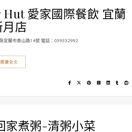
 Hut 愛家國際餐飲 宜蘭
新月店
縣宜蘭市泰山路14號 電話：039332992
閱讀全文
回家煮粥-清粥小菜