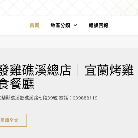
首頁
地區分類
錯誤回報
發雞礁溪總店｜宜蘭烤雞
食餐廳
礁溪鄉礁溪路七段39號 電話：039888119
閱讀全文