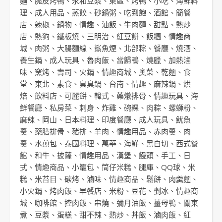
麵
、
脆皮烤鴨
、
永和豆漿
、
東區
、
烤鴨
、
小吃
、
海鮮料
理
、
成人用品
、
蒸餃
、
砂鍋粥
、
吃到飽
、
酒館
、
簡餐
店
、
辣椒
、
鍋物
、
情趣
、
油飯
、
牛肉麵
、
甜點
、
熱炒
店
、
熱狗
、
鐵板燒
、
三明治
、
紅豆餅
、
飯糰
、
情趣商
城
、
肉粥
、
大腸麵線
、
鯊魚煙
、
北部粽
、
餐廳
、
燒酒
、
養生鍋
、
成人玩具
、
魯肉飯
、
當歸鴨
、
燒臘
、
加熱滷
味
、
窯烤
、
壽司
、
火鍋
、
情趣商城
、
奧菜
、
乾麵
、
食
堂
、
東北
、
素食
、
臭臭鍋
、
台南
、
情趣
、
麻辣鍋
、
烘
焙
、
飲料店
、
可麗餅
、
韓式
、
藥燉排骨
、
情趣玩具
、
海
鮮餐廳
、
私房菜
、
刺身
、
炸雞
、
碗粿
、
肉粽
、
螺螄粉
、
麻辣
、
岡山
、
日本料理
、
印度餐廳
、
成人玩具
、
魷魚
羹
、
藥膳排骨
、
豬排
、
羊肉
、
情趣用品
、
赤肉羹
、
肉
羹
、
水煎包
、
泰國料理
、
萬華
、
海鮮
、
黑白切
、
西式餐
館
、
和牛
、
披薩
、
情趣用品
、
漢堡
、
饅頭
、
手工
、
日
式
、
情趣商品
、
小籠包
、
筒仔米糕
、
腿庫
、
QQ球
、
米
糕
、
米苔目
、
碳烤
、
滷味
、
情趣商品
、
鬆餅
、
肉羹麵
、
小火鍋
、
烤肉飯
、
早餐店
、
米粉
、
豆花
、
剉冰
、
情趣商
城
、
咖啡館
、
控肉飯
、
串燒
、
彌月油飯
、
薑母鴨
、
關東
煮
、
豆漿
、
蛋糕
、
甜不辣
、
熱炒
、
丼飯
、
滷肉飯
、
紅