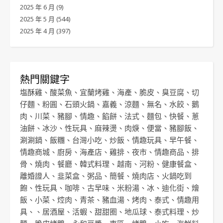
2025 年 6 月
(9)
2025 年 5 月
(544)
2025 年 4 月
(397)
熱門關鍵字
塩酥雞
、
酸菜魚
、
宜蘭烤雞
、
海產
、
脆皮
、
臭豆腐
、
切
仔麵
、
粉圓
、
石頭火鍋
、
嘉義
、
涼麵
、
無名
、
水餃
、
鵝
肉
、
川菜
、
豬腳
、
情趣
、
餡餅
、
法式
、
麵包
、
快餐
、
蔥
油餅
、
冰沙
、
性玩具
、
麻辣燙
、
肉焿
、
便當
、
豬腳飯
、
涮涮鍋
、
飯糰
、
台灣小吃
、
炒飯
、
情趣玩具
、
早午餐
、
情趣商城
、
廚房
、
海產店
、
雞排
、
夜市
、
情趣商品
、
排
骨
、
燒肉
、
餐廳
、
韓式料理
、
越南
、
河粉
、
健康餐盒
、
離婚證人
、
韭菜盒
、
粥品
、
簡餐
、
燒肉店
、
火鍋吃到
飽
、
性玩具
、
咖啡
、
古早味
、
米粉湯
、
冰
、
迪化街
、
燴
飯
、
小菜
、
焢肉
、
青茶
、
豬血湯
、
烤肉
、
泰式
、
情趣用
具
、、
居酒屋
、
活蝦
、
甜甜圈
、
地瓜球
、
泰式料理
、
炒