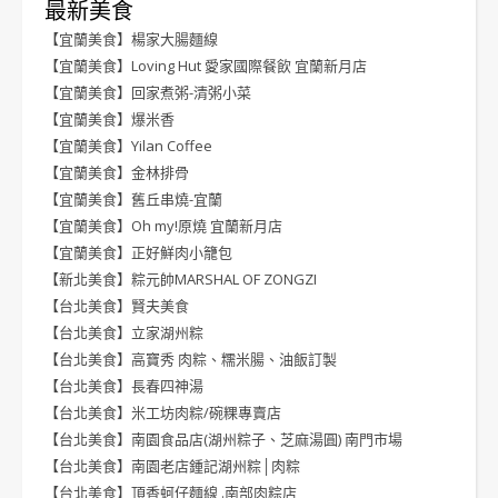
最新美食
【宜蘭美食】楊家大腸麵線
【宜蘭美食】Loving Hut 愛家國際餐飲 宜蘭新月店
【宜蘭美食】回家煮粥-清粥小菜
【宜蘭美食】爆米香
【宜蘭美食】Yilan Coffee
【宜蘭美食】金林排骨
【宜蘭美食】舊丘串燒-宜蘭
【宜蘭美食】Oh my!原燒 宜蘭新月店
【宜蘭美食】正好鮮肉小籠包
【新北美食】粽元帥MARSHAL OF ZONGZI
【台北美食】賢夫美食
【台北美食】立家湖州粽
【台北美食】高寶秀 肉粽、糯米腸、油飯訂製
【台北美食】長春四神湯
【台北美食】米工坊肉粽/碗粿專賣店
【台北美食】南園食品店(湖州粽子、芝麻湯圓) 南門市場
【台北美食】南園老店鍾記湖州粽│肉粽
【台北美食】頂香蚵仔麵線 .南部肉粽店