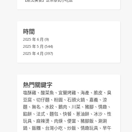
【新北美食】正宗泰式小吃店
時間
2025 年 6 月
(9)
2025 年 5 月
(544)
2025 年 4 月
(397)
熱門關鍵字
塩酥雞
、
酸菜魚
、
宜蘭烤雞
、
海產
、
脆皮
、
臭
豆腐
、
切仔麵
、
粉圓
、
石頭火鍋
、
嘉義
、
涼
麵
、
無名
、
水餃
、
鵝肉
、
川菜
、
豬腳
、
情趣
、
餡餅
、
法式
、
麵包
、
快餐
、
蔥油餅
、
冰沙
、
性
玩具
、
麻辣燙
、
肉焿
、
便當
、
豬腳飯
、
涮涮
鍋
、
飯糰
、
台灣小吃
、
炒飯
、
情趣玩具
、
早午