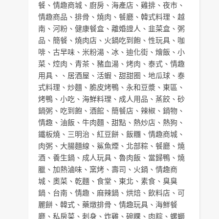
餐
、
情趣商城
、
廚房
、
海產店
、
雞排
、
夜市
、
情趣商品
、
排骨
、
燒肉
、
餐廳
、
韓式料理
、
越
南
、
河粉
、
健康餐盒
、
離婚證人
、
韭菜盒
、
粥
品
、
簡餐
、
燒肉店
、
火鍋吃到飽
、
性玩具
、
咖
啡
、
古早味
、
米粉湯
、
冰
、
迪化街
、
燴飯
、
小
菜
、
焢肉
、
青茶
、
豬血湯
、
烤肉
、
泰式
、
情趣
用具
、、
居酒屋
、
活蝦
、
甜甜圈
、
地瓜球
、
泰
式料理
、
炒麵
、
脆皮烤鴨
、
永和豆漿
、
東區
、
烤鴨
、
小吃
、
海鮮料理
、
成人用品
、
蒸餃
、
砂
鍋粥
、
吃到飽
、
酒館
、
簡餐店
、
辣椒
、
鍋物
、
情趣
、
油飯
、
牛肉麵
、
甜點
、
熱炒店
、
熱狗
、
鐵板燒
、
三明治
、
紅豆餅
、
飯糰
、
情趣商城
、
肉粥
、
大腸麵線
、
鯊魚煙
、
北部粽
、
餐廳
、
燒
酒
、
養生鍋
、
成人玩具
、
魯肉飯
、
當歸鴨
、
燒
臘
、
加熱滷味
、
窯烤
、
壽司
、
火鍋
、
情趣商
城
、
奧菜
、
乾麵
、
食堂
、
東北
、
素食
、
臭臭
鍋
、
台南
、
情趣
、
麻辣鍋
、
烘焙
、
飲料店
、
可
麗餅
、
韓式
、
藥燉排骨
、
情趣玩具
、
海鮮餐
廳
、
私房菜
、
刺身
、
炸雞
、
碗粿
、
肉粽
、
螺螄