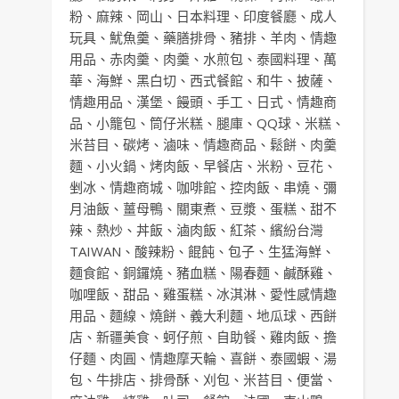
粉
、
麻辣
、
岡山
、
日本料理
、
印度餐廳
、
成人
玩具
、
魷魚羹
、
藥膳排骨
、
豬排
、
羊肉
、
情趣
用品
、
赤肉羹
、
肉羹
、
水煎包
、
泰國料理
、
萬
華
、
海鮮
、
黑白切
、
西式餐館
、
和牛
、
披薩
、
情趣用品
、
漢堡
、
饅頭
、
手工
、
日式
、
情趣商
品
、
小籠包
、
筒仔米糕
、
腿庫
、
QQ球
、
米糕
、
米苔目
、
碳烤
、
滷味
、
情趣商品
、
鬆餅
、
肉羹
麵
、
小火鍋
、
烤肉飯
、
早餐店
、
米粉
、
豆花
、
剉冰
、
情趣商城
、
咖啡館
、
控肉飯
、
串燒
、
彌
月油飯
、
薑母鴨
、
關東煮
、
豆漿
、
蛋糕
、
甜不
辣
、
熱炒
、
丼飯
、
滷肉飯
、
紅茶
、
繽紛台灣
TAIWAN
、
酸辣粉
、
餛飩
、
包子
、
生猛海鮮
、
麵食館
、
銅鑼燒
、
豬血糕
、
陽春麵
、
鹹酥雞
、
咖哩飯
、
甜品
、
雞蛋糕
、
冰淇淋
、
愛性感情趣
用品
、
麵線
、
燒餅
、
義大利麵
、
地瓜球
、
西餅
店
、
新疆美食
、
蚵仔煎
、
自助餐
、
雞肉飯
、
擔
仔麵
、
肉圓
、
情趣摩天輪
、
喜餅
、
泰國蝦
、
湯
包
、
牛排店
、
排骨酥
、
刈包
、
米苔目
、
便當
、