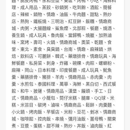
麵
、
脆皮烤鴨
、
永和豆漿
、
東區
、
烤鴨
、
小吃
、
海鮮料
理
、
成人用品
、
蒸餃
、
砂鍋粥
、
吃到飽
、
酒館
、
簡餐
店
、
辣椒
、
鍋物
、
情趣
、
油飯
、
牛肉麵
、
甜點
、
熱炒
店
、
熱狗
、
鐵板燒
、
三明治
、
紅豆餅
、
飯糰
、
情趣商
城
、
肉粥
、
大腸麵線
、
鯊魚煙
、
北部粽
、
餐廳
、
燒酒
、
養生鍋
、
成人玩具
、
魯肉飯
、
當歸鴨
、
燒臘
、
加熱滷
味
、
窯烤
、
壽司
、
火鍋
、
情趣商城
、
奧菜
、
乾麵
、
食
堂
、
東北
、
素食
、
臭臭鍋
、
台南
、
情趣
、
麻辣鍋
、
烘
焙
、
飲料店
、
可麗餅
、
韓式
、
藥燉排骨
、
情趣玩具
、
海
鮮餐廳
、
私房菜
、
刺身
、
炸雞
、
碗粿
、
肉粽
、
螺螄粉
、
麻辣
、
岡山
、
日本料理
、
印度餐廳
、
成人玩具
、
魷魚
羹
、
藥膳排骨
、
豬排
、
羊肉
、
情趣用品
、
赤肉羹
、
肉
羹
、
水煎包
、
泰國料理
、
萬華
、
海鮮
、
黑白切
、
西式餐
館
、
和牛
、
披薩
、
情趣用品
、
漢堡
、
饅頭
、
手工
、
日
式
、
情趣商品
、
小籠包
、
筒仔米糕
、
腿庫
、
QQ球
、
米
糕
、
米苔目
、
碳烤
、
滷味
、
情趣商品
、
鬆餅
、
肉羹麵
、
小火鍋
、
烤肉飯
、
早餐店
、
米粉
、
豆花
、
剉冰
、
情趣商
城
、
咖啡館
、
控肉飯
、
串燒
、
彌月油飯
、
薑母鴨
、
關東
煮
、
豆漿
、
蛋糕
、
甜不辣
、
熱炒
、
丼飯
、
滷肉飯
、
紅