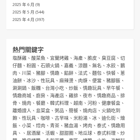
2025 年 6 月
(9)
2025 年 5 月
(544)
2025 年 4 月
(397)
熱門關鍵字
塩酥雞
、
酸菜魚
、
宜蘭烤雞
、
海產
、
脆皮
、
臭豆腐
、
切
仔麵
、
粉圓
、
石頭火鍋
、
嘉義
、
涼麵
、
無名
、
水餃
、
鵝
肉
、
川菜
、
豬腳
、
情趣
、
餡餅
、
法式
、
麵包
、
快餐
、
蔥
油餅
、
冰沙
、
性玩具
、
麻辣燙
、
肉焿
、
便當
、
豬腳飯
、
涮涮鍋
、
飯糰
、
台灣小吃
、
炒飯
、
情趣玩具
、
早午餐
、
情趣商城
、
廚房
、
海產店
、
雞排
、
夜市
、
情趣商品
、
排
骨
、
燒肉
、
餐廳
、
韓式料理
、
越南
、
河粉
、
健康餐盒
、
離婚證人
、
韭菜盒
、
粥品
、
簡餐
、
燒肉店
、
火鍋吃到
飽
、
性玩具
、
咖啡
、
古早味
、
米粉湯
、
冰
、
迪化街
、
燴
飯
、
小菜
、
焢肉
、
青茶
、
豬血湯
、
烤肉
、
泰式
、
情趣用
具
、、
居酒屋
、
活蝦
、
甜甜圈
、
地瓜球
、
泰式料理
、
炒