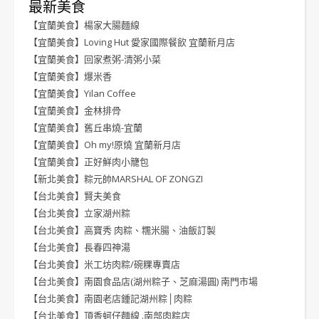
最新美食
【宜蘭美食】楊家大腸麵線
【宜蘭美食】Loving Hut 愛家國際餐飲 宜蘭新月店
【宜蘭美食】回家煮粥-清粥小菜
【宜蘭美食】爆米香
【宜蘭美食】Yilan Coffee
【宜蘭美食】金林排骨
【宜蘭美食】舊丘串燒-宜蘭
【宜蘭美食】Oh my!原燒 宜蘭新月店
【宜蘭美食】正好鮮肉小籠包
【新北美食】粽元帥MARSHAL OF ZONGZI
【台北美食】賢夫美食
【台北美食】立家湖州粽
【台北美食】高寶秀 肉粽、糯米腸、油飯訂製
【台北美食】長春四神湯
【台北美食】米工坊肉粽/碗粿專賣店
【台北美食】南園食品店(湖州粽子、芝麻湯圓) 南門市場
【台北美食】南園老店鍾記湖州粽│肉粽
【台北美食】頂香蚵仔麵線 .南部肉粽店