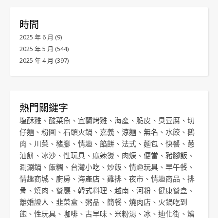
時間
2025 年 6 月
(9)
2025 年 5 月
(544)
2025 年 4 月
(397)
熱門關鍵字
塩酥雞
、
酸菜魚
、
宜蘭烤雞
、
海產
、
脆皮
、
臭豆腐
、
切
仔麵
、
粉圓
、
石頭火鍋
、
嘉義
、
涼麵
、
無名
、
水餃
、
鵝
肉
、
川菜
、
豬腳
、
情趣
、
餡餅
、
法式
、
麵包
、
快餐
、
蔥
油餅
、
冰沙
、
性玩具
、
麻辣燙
、
肉焿
、
便當
、
豬腳飯
、
涮涮鍋
、
飯糰
、
台灣小吃
、
炒飯
、
情趣玩具
、
早午餐
、
情趣商城
、
廚房
、
海產店
、
雞排
、
夜市
、
情趣商品
、
排
骨
、
燒肉
、
餐廳
、
韓式料理
、
越南
、
河粉
、
健康餐盒
、
離婚證人
、
韭菜盒
、
粥品
、
簡餐
、
燒肉店
、
火鍋吃到
飽
、
性玩具
、
咖啡
、
古早味
、
米粉湯
、
冰
、
迪化街
、
燴