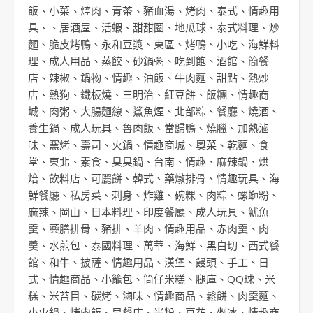
飯
、
小菜
、
焢肉
、
青茶
、
豬血湯
、
烤肉
、
泰式
、
情趣用
具
、、
居酒屋
、
活蝦
、
甜甜圈
、
地瓜球
、
泰式料理
、
炒
麵
、
脆皮烤鴨
、
永和豆漿
、
東區
、
烤鴨
、
小吃
、
海鮮料
理
、
成人用品
、
蒸餃
、
砂鍋粥
、
吃到飽
、
酒館
、
簡餐
店
、
辣椒
、
鍋物
、
情趣
、
油飯
、
牛肉麵
、
甜點
、
熱炒
店
、
熱狗
、
鐵板燒
、
三明治
、
紅豆餅
、
飯糰
、
情趣商
城
、
肉粥
、
大腸麵線
、
鯊魚煙
、
北部粽
、
餐廳
、
燒酒
、
養生鍋
、
成人玩具
、
魯肉飯
、
當歸鴨
、
燒臘
、
加熱滷
味
、
窯烤
、
壽司
、
火鍋
、
情趣商城
、
奧菜
、
乾麵
、
食
堂
、
東北
、
素食
、
臭臭鍋
、
台南
、
情趣
、
麻辣鍋
、
烘
焙
、
飲料店
、
可麗餅
、
韓式
、
藥燉排骨
、
情趣玩具
、
海
鮮餐廳
、
私房菜
、
刺身
、
炸雞
、
碗粿
、
肉粽
、
螺螄粉
、
麻辣
、
岡山
、
日本料理
、
印度餐廳
、
成人玩具
、
魷魚
羹
、
藥膳排骨
、
豬排
、
羊肉
、
情趣用品
、
赤肉羹
、
肉
羹
、
水煎包
、
泰國料理
、
萬華
、
海鮮
、
黑白切
、
西式餐
館
、
和牛
、
披薩
、
情趣用品
、
漢堡
、
饅頭
、
手工
、
日
式
、
情趣商品
、
小籠包
、
筒仔米糕
、
腿庫
、
QQ球
、
米
糕
、
米苔目
、
碳烤
、
滷味
、
情趣商品
、
鬆餅
、
肉羹麵
、
小火鍋
、
烤肉飯
、
早餐店
、
米粉
、
豆花
、
剉冰
、
情趣商