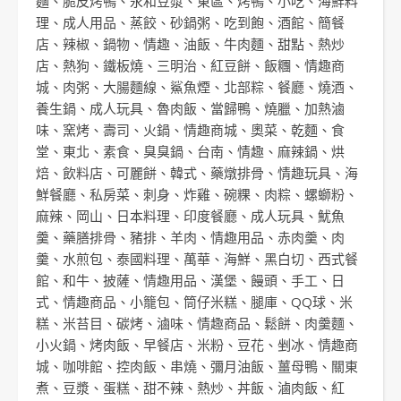
麵
、
脆皮烤鴨
、
永和豆漿
、
東區
、
烤鴨
、
小吃
、
海鮮料
理
、
成人用品
、
蒸餃
、
砂鍋粥
、
吃到飽
、
酒館
、
簡餐
店
、
辣椒
、
鍋物
、
情趣
、
油飯
、
牛肉麵
、
甜點
、
熱炒
店
、
熱狗
、
鐵板燒
、
三明治
、
紅豆餅
、
飯糰
、
情趣商
城
、
肉粥
、
大腸麵線
、
鯊魚煙
、
北部粽
、
餐廳
、
燒酒
、
養生鍋
、
成人玩具
、
魯肉飯
、
當歸鴨
、
燒臘
、
加熱滷
味
、
窯烤
、
壽司
、
火鍋
、
情趣商城
、
奧菜
、
乾麵
、
食
堂
、
東北
、
素食
、
臭臭鍋
、
台南
、
情趣
、
麻辣鍋
、
烘
焙
、
飲料店
、
可麗餅
、
韓式
、
藥燉排骨
、
情趣玩具
、
海
鮮餐廳
、
私房菜
、
刺身
、
炸雞
、
碗粿
、
肉粽
、
螺螄粉
、
麻辣
、
岡山
、
日本料理
、
印度餐廳
、
成人玩具
、
魷魚
羹
、
藥膳排骨
、
豬排
、
羊肉
、
情趣用品
、
赤肉羹
、
肉
羹
、
水煎包
、
泰國料理
、
萬華
、
海鮮
、
黑白切
、
西式餐
館
、
和牛
、
披薩
、
情趣用品
、
漢堡
、
饅頭
、
手工
、
日
式
、
情趣商品
、
小籠包
、
筒仔米糕
、
腿庫
、
QQ球
、
米
糕
、
米苔目
、
碳烤
、
滷味
、
情趣商品
、
鬆餅
、
肉羹麵
、
小火鍋
、
烤肉飯
、
早餐店
、
米粉
、
豆花
、
剉冰
、
情趣商
城
、
咖啡館
、
控肉飯
、
串燒
、
彌月油飯
、
薑母鴨
、
關東
煮
、
豆漿
、
蛋糕
、
甜不辣
、
熱炒
、
丼飯
、
滷肉飯
、
紅