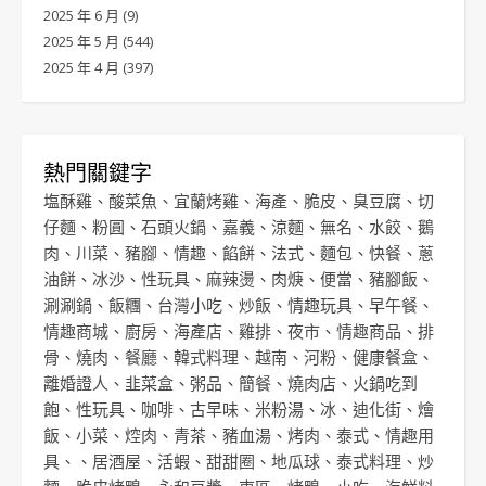
2025 年 6 月
(9)
2025 年 5 月
(544)
2025 年 4 月
(397)
熱門關鍵字
塩酥雞
、
酸菜魚
、
宜蘭烤雞
、
海產
、
脆皮
、
臭豆腐
、
切
仔麵
、
粉圓
、
石頭火鍋
、
嘉義
、
涼麵
、
無名
、
水餃
、
鵝
肉
、
川菜
、
豬腳
、
情趣
、
餡餅
、
法式
、
麵包
、
快餐
、
蔥
油餅
、
冰沙
、
性玩具
、
麻辣燙
、
肉焿
、
便當
、
豬腳飯
、
涮涮鍋
、
飯糰
、
台灣小吃
、
炒飯
、
情趣玩具
、
早午餐
、
情趣商城
、
廚房
、
海產店
、
雞排
、
夜市
、
情趣商品
、
排
骨
、
燒肉
、
餐廳
、
韓式料理
、
越南
、
河粉
、
健康餐盒
、
離婚證人
、
韭菜盒
、
粥品
、
簡餐
、
燒肉店
、
火鍋吃到
飽
、
性玩具
、
咖啡
、
古早味
、
米粉湯
、
冰
、
迪化街
、
燴
飯
、
小菜
、
焢肉
、
青茶
、
豬血湯
、
烤肉
、
泰式
、
情趣用
具
、、
居酒屋
、
活蝦
、
甜甜圈
、
地瓜球
、
泰式料理
、
炒