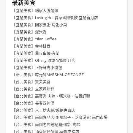
最新美食
【宜蘭美食】楊家大腸麵線
【宜蘭美食】Loving Hut 愛家國際餐飲 宜蘭新月店
【宜蘭美食】回家煮粥-清粥小菜
【宜蘭美食】爆米香
【宜蘭美食】Yilan Coffee
【宜蘭美食】金林排骨
【宜蘭美食】舊丘串燒-宜蘭
【宜蘭美食】Oh my!原燒 宜蘭新月店
【宜蘭美食】正好鮮肉小籠包
【新北美食】粽元帥MARSHAL OF ZONGZI
【台北美食】賢夫美食
【台北美食】立家湖州粽
【台北美食】高寶秀 肉粽、糯米腸、油飯訂製
【台北美食】長春四神湯
【台北美食】米工坊肉粽/碗粿專賣店
【台北美食】南園食品店(湖州粽子、芝麻湯圓) 南門市場
【台北美食】南園老店鍾記湖州粽│肉粽
【台北美食】頂香蚵仔麵線 .南部肉粽店