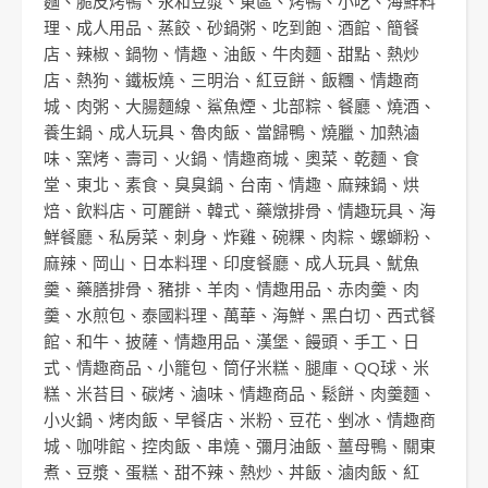
麵
、
脆皮烤鴨
、
永和豆漿
、
東區
、
烤鴨
、
小吃
、
海鮮料
理
、
成人用品
、
蒸餃
、
砂鍋粥
、
吃到飽
、
酒館
、
簡餐
店
、
辣椒
、
鍋物
、
情趣
、
油飯
、
牛肉麵
、
甜點
、
熱炒
店
、
熱狗
、
鐵板燒
、
三明治
、
紅豆餅
、
飯糰
、
情趣商
城
、
肉粥
、
大腸麵線
、
鯊魚煙
、
北部粽
、
餐廳
、
燒酒
、
養生鍋
、
成人玩具
、
魯肉飯
、
當歸鴨
、
燒臘
、
加熱滷
味
、
窯烤
、
壽司
、
火鍋
、
情趣商城
、
奧菜
、
乾麵
、
食
堂
、
東北
、
素食
、
臭臭鍋
、
台南
、
情趣
、
麻辣鍋
、
烘
焙
、
飲料店
、
可麗餅
、
韓式
、
藥燉排骨
、
情趣玩具
、
海
鮮餐廳
、
私房菜
、
刺身
、
炸雞
、
碗粿
、
肉粽
、
螺螄粉
、
麻辣
、
岡山
、
日本料理
、
印度餐廳
、
成人玩具
、
魷魚
羹
、
藥膳排骨
、
豬排
、
羊肉
、
情趣用品
、
赤肉羹
、
肉
羹
、
水煎包
、
泰國料理
、
萬華
、
海鮮
、
黑白切
、
西式餐
館
、
和牛
、
披薩
、
情趣用品
、
漢堡
、
饅頭
、
手工
、
日
式
、
情趣商品
、
小籠包
、
筒仔米糕
、
腿庫
、
QQ球
、
米
糕
、
米苔目
、
碳烤
、
滷味
、
情趣商品
、
鬆餅
、
肉羹麵
、
小火鍋
、
烤肉飯
、
早餐店
、
米粉
、
豆花
、
剉冰
、
情趣商
城
、
咖啡館
、
控肉飯
、
串燒
、
彌月油飯
、
薑母鴨
、
關東
煮
、
豆漿
、
蛋糕
、
甜不辣
、
熱炒
、
丼飯
、
滷肉飯
、
紅