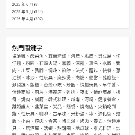
2025 年 6 月
(9)
2025 年 5 月
(544)
2025 年 4 月
(397)
熱門關鍵字
塩酥雞
、
酸菜魚
、
宜蘭烤雞
、
海產
、
脆皮
、
臭豆腐
、
切
仔麵
、
粉圓
、
石頭火鍋
、
嘉義
、
涼麵
、
無名
、
水餃
、
鵝
肉
、
川菜
、
豬腳
、
情趣
、
餡餅
、
法式
、
麵包
、
快餐
、
蔥
油餅
、
冰沙
、
性玩具
、
麻辣燙
、
肉焿
、
便當
、
豬腳飯
、
涮涮鍋
、
飯糰
、
台灣小吃
、
炒飯
、
情趣玩具
、
早午餐
、
情趣商城
、
廚房
、
海產店
、
雞排
、
夜市
、
情趣商品
、
排
骨
、
燒肉
、
餐廳
、
韓式料理
、
越南
、
河粉
、
健康餐盒
、
離婚證人
、
韭菜盒
、
粥品
、
簡餐
、
燒肉店
、
火鍋吃到
飽
、
性玩具
、
咖啡
、
古早味
、
米粉湯
、
冰
、
迪化街
、
燴
飯
、
小菜
、
焢肉
、
青茶
、
豬血湯
、
烤肉
、
泰式
、
情趣用
具
、、
居酒屋
、
活蝦
、
甜甜圈
、
地瓜球
、
泰式料理
、
炒