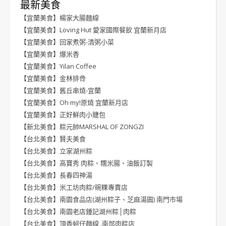
最新美食
【宜蘭美食】楊家大腸麵線
【宜蘭美食】Loving Hut 愛家國際餐飲 宜蘭新月店
【宜蘭美食】回家煮粥-清粥小菜
【宜蘭美食】爆米香
【宜蘭美食】Yilan Coffee
【宜蘭美食】金林排骨
【宜蘭美食】舊丘串燒-宜蘭
【宜蘭美食】Oh my!原燒 宜蘭新月店
【宜蘭美食】正好鮮肉小籠包
【新北美食】粽元帥MARSHAL OF ZONGZI
【台北美食】賢夫美食
【台北美食】立家湖州粽
【台北美食】高寶秀 肉粽、糯米腸、油飯訂製
【台北美食】長春四神湯
【台北美食】米工坊肉粽/碗粿專賣店
【台北美食】南園食品店(湖州粽子、芝麻湯圓) 南門市場
【台北美食】南園老店鍾記湖州粽│肉粽
【台北美食】頂香蚵仔麵線 .南部肉粽店