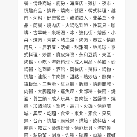
餐
、
情趣商城
、
廚房
、
海產店
、
雞排
、
夜市
、
情趣商品
、
排骨
、
燒肉
、
餐廳
、
韓式料理
、
越
南
、
河粉
、
健康餐盒
、
離婚證人
、
韭菜盒
、
粥
品
、
簡餐
、
燒肉店
、
火鍋吃到飽
、
性玩具
、
咖
啡
、
古早味
、
米粉湯
、
冰
、
迪化街
、
燴飯
、
小
菜
、
焢肉
、
青茶
、
豬血湯
、
烤肉
、
泰式
、
情趣
用具
、、
居酒屋
、
活蝦
、
甜甜圈
、
地瓜球
、
泰
式料理
、
炒麵
、
脆皮烤鴨
、
永和豆漿
、
東區
、
烤鴨
、
小吃
、
海鮮料理
、
成人用品
、
蒸餃
、
砂
鍋粥
、
吃到飽
、
酒館
、
簡餐店
、
辣椒
、
鍋物
、
情趣
、
油飯
、
牛肉麵
、
甜點
、
熱炒店
、
熱狗
、
鐵板燒
、
三明治
、
紅豆餅
、
飯糰
、
情趣商城
、
肉粥
、
大腸麵線
、
鯊魚煙
、
北部粽
、
餐廳
、
燒
酒
、
養生鍋
、
成人玩具
、
魯肉飯
、
當歸鴨
、
燒
臘
、
加熱滷味
、
窯烤
、
壽司
、
火鍋
、
情趣商
城
、
奧菜
、
乾麵
、
食堂
、
東北
、
素食
、
臭臭
鍋
、
台南
、
情趣
、
麻辣鍋
、
烘焙
、
飲料店
、
可
麗餅
、
韓式
、
藥燉排骨
、
情趣玩具
、
海鮮餐
廳
、
私房菜
、
刺身
、
炸雞
、
碗粿
、
肉粽
、
螺螄