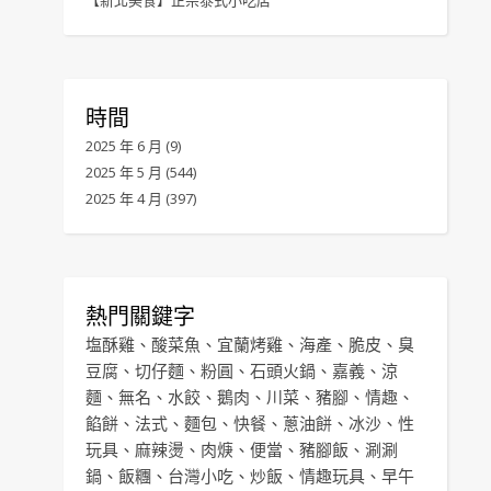
【新北美食】正宗泰式小吃店
時間
2025 年 6 月
(9)
2025 年 5 月
(544)
2025 年 4 月
(397)
熱門關鍵字
塩酥雞
、
酸菜魚
、
宜蘭烤雞
、
海產
、
脆皮
、
臭
豆腐
、
切仔麵
、
粉圓
、
石頭火鍋
、
嘉義
、
涼
麵
、
無名
、
水餃
、
鵝肉
、
川菜
、
豬腳
、
情趣
、
餡餅
、
法式
、
麵包
、
快餐
、
蔥油餅
、
冰沙
、
性
玩具
、
麻辣燙
、
肉焿
、
便當
、
豬腳飯
、
涮涮
鍋
、
飯糰
、
台灣小吃
、
炒飯
、
情趣玩具
、
早午