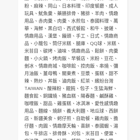
粉
、
麻辣
、
岡山
、
日本料理
、
印度餐廳
、
成人
玩具
、
魷魚羹
、
藥膳排骨
、
豬排
、
羊肉
、
情趣
用品
、
赤肉羹
、
肉羹
、
水煎包
、
泰國料理
、
萬
華
、
海鮮
、
黑白切
、
西式餐館
、
和牛
、
披薩
、
情趣用品
、
漢堡
、
饅頭
、
手工
、
日式
、
情趣商
品
、
小籠包
、
筒仔米糕
、
腿庫
、
QQ球
、
米糕
、
米苔目
、
碳烤
、
滷味
、
情趣商品
、
鬆餅
、
肉羹
麵
、
小火鍋
、
烤肉飯
、
早餐店
、
米粉
、
豆花
、
剉冰
、
情趣商城
、
咖啡館
、
控肉飯
、
串燒
、
彌
月油飯
、
薑母鴨
、
關東煮
、
豆漿
、
蛋糕
、
甜不
辣
、
熱炒
、
丼飯
、
滷肉飯
、
紅茶
、
繽紛台灣
TAIWAN
、
酸辣粉
、
餛飩
、
包子
、
生猛海鮮
、
麵食館
、
銅鑼燒
、
豬血糕
、
陽春麵
、
鹹酥雞
、
咖哩飯
、
甜品
、
雞蛋糕
、
冰淇淋
、
愛性感情趣
用品
、
麵線
、
燒餅
、
義大利麵
、
地瓜球
、
西餅
店
、
新疆美食
、
蚵仔煎
、
自助餐
、
雞肉飯
、
擔
仔麵
、
肉圓
、
情趣摩天輪
、
喜餅
、
泰國蝦
、
湯
包
、
牛排店
、
排骨酥
、
刈包
、
米苔目
、
便當
、