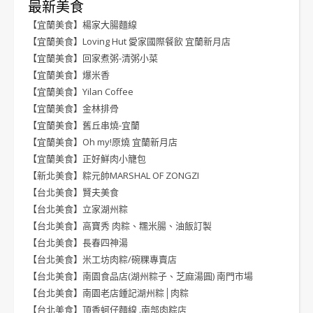
最新美食
【宜蘭美食】楊家大腸麵線
【宜蘭美食】Loving Hut 愛家國際餐飲 宜蘭新月店
【宜蘭美食】回家煮粥-清粥小菜
【宜蘭美食】爆米香
【宜蘭美食】Yilan Coffee
【宜蘭美食】金林排骨
【宜蘭美食】舊丘串燒-宜蘭
【宜蘭美食】Oh my!原燒 宜蘭新月店
【宜蘭美食】正好鮮肉小籠包
【新北美食】粽元帥MARSHAL OF ZONGZI
【台北美食】賢夫美食
【台北美食】立家湖州粽
【台北美食】高寶秀 肉粽、糯米腸、油飯訂製
【台北美食】長春四神湯
【台北美食】米工坊肉粽/碗粿專賣店
【台北美食】南園食品店(湖州粽子、芝麻湯圓) 南門市場
【台北美食】南園老店鍾記湖州粽│肉粽
【台北美食】頂香蚵仔麵線 .南部肉粽店