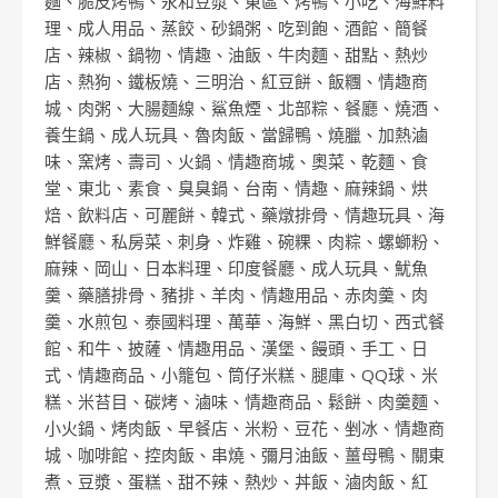
麵
、
脆皮烤鴨
、
永和豆漿
、
東區
、
烤鴨
、
小吃
、
海鮮料
理
、
成人用品
、
蒸餃
、
砂鍋粥
、
吃到飽
、
酒館
、
簡餐
店
、
辣椒
、
鍋物
、
情趣
、
油飯
、
牛肉麵
、
甜點
、
熱炒
店
、
熱狗
、
鐵板燒
、
三明治
、
紅豆餅
、
飯糰
、
情趣商
城
、
肉粥
、
大腸麵線
、
鯊魚煙
、
北部粽
、
餐廳
、
燒酒
、
養生鍋
、
成人玩具
、
魯肉飯
、
當歸鴨
、
燒臘
、
加熱滷
味
、
窯烤
、
壽司
、
火鍋
、
情趣商城
、
奧菜
、
乾麵
、
食
堂
、
東北
、
素食
、
臭臭鍋
、
台南
、
情趣
、
麻辣鍋
、
烘
焙
、
飲料店
、
可麗餅
、
韓式
、
藥燉排骨
、
情趣玩具
、
海
鮮餐廳
、
私房菜
、
刺身
、
炸雞
、
碗粿
、
肉粽
、
螺螄粉
、
麻辣
、
岡山
、
日本料理
、
印度餐廳
、
成人玩具
、
魷魚
羹
、
藥膳排骨
、
豬排
、
羊肉
、
情趣用品
、
赤肉羹
、
肉
羹
、
水煎包
、
泰國料理
、
萬華
、
海鮮
、
黑白切
、
西式餐
館
、
和牛
、
披薩
、
情趣用品
、
漢堡
、
饅頭
、
手工
、
日
式
、
情趣商品
、
小籠包
、
筒仔米糕
、
腿庫
、
QQ球
、
米
糕
、
米苔目
、
碳烤
、
滷味
、
情趣商品
、
鬆餅
、
肉羹麵
、
小火鍋
、
烤肉飯
、
早餐店
、
米粉
、
豆花
、
剉冰
、
情趣商
城
、
咖啡館
、
控肉飯
、
串燒
、
彌月油飯
、
薑母鴨
、
關東
煮
、
豆漿
、
蛋糕
、
甜不辣
、
熱炒
、
丼飯
、
滷肉飯
、
紅