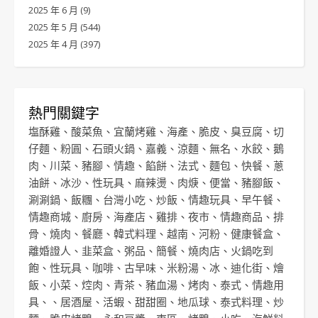
2025 年 6 月
(9)
2025 年 5 月
(544)
2025 年 4 月
(397)
熱門關鍵字
塩酥雞
、
酸菜魚
、
宜蘭烤雞
、
海產
、
脆皮
、
臭豆腐
、
切
仔麵
、
粉圓
、
石頭火鍋
、
嘉義
、
涼麵
、
無名
、
水餃
、
鵝
肉
、
川菜
、
豬腳
、
情趣
、
餡餅
、
法式
、
麵包
、
快餐
、
蔥
油餅
、
冰沙
、
性玩具
、
麻辣燙
、
肉焿
、
便當
、
豬腳飯
、
涮涮鍋
、
飯糰
、
台灣小吃
、
炒飯
、
情趣玩具
、
早午餐
、
情趣商城
、
廚房
、
海產店
、
雞排
、
夜市
、
情趣商品
、
排
骨
、
燒肉
、
餐廳
、
韓式料理
、
越南
、
河粉
、
健康餐盒
、
離婚證人
、
韭菜盒
、
粥品
、
簡餐
、
燒肉店
、
火鍋吃到
飽
、
性玩具
、
咖啡
、
古早味
、
米粉湯
、
冰
、
迪化街
、
燴
飯
、
小菜
、
焢肉
、
青茶
、
豬血湯
、
烤肉
、
泰式
、
情趣用
具
、、
居酒屋
、
活蝦
、
甜甜圈
、
地瓜球
、
泰式料理
、
炒