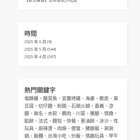
【新北美食】正宗泰式小吃店
時間
2025 年 6 月
(9)
2025 年 5 月
(544)
2025 年 4 月
(397)
熱門關鍵字
塩酥雞
、
酸菜魚
、
宜蘭烤雞
、
海產
、
脆皮
、
臭
豆腐
、
切仔麵
、
粉圓
、
石頭火鍋
、
嘉義
、
涼
麵
、
無名
、
水餃
、
鵝肉
、
川菜
、
豬腳
、
情趣
、
餡餅
、
法式
、
麵包
、
快餐
、
蔥油餅
、
冰沙
、
性
玩具
、
麻辣燙
、
肉焿
、
便當
、
豬腳飯
、
涮涮
鍋
、
飯糰
、
台灣小吃
、
炒飯
、
情趣玩具
、
早午