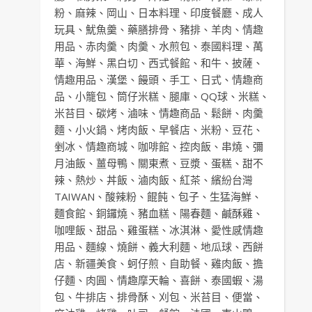
粉
、
麻辣
、
岡山
、
日本料理
、
印度餐廳
、
成人
玩具
、
魷魚羹
、
藥膳排骨
、
豬排
、
羊肉
、
情趣
用品
、
赤肉羹
、
肉羹
、
水煎包
、
泰國料理
、
萬
華
、
海鮮
、
黑白切
、
西式餐館
、
和牛
、
披薩
、
情趣用品
、
漢堡
、
饅頭
、
手工
、
日式
、
情趣商
品
、
小籠包
、
筒仔米糕
、
腿庫
、
QQ球
、
米糕
、
米苔目
、
碳烤
、
滷味
、
情趣商品
、
鬆餅
、
肉羹
麵
、
小火鍋
、
烤肉飯
、
早餐店
、
米粉
、
豆花
、
剉冰
、
情趣商城
、
咖啡館
、
控肉飯
、
串燒
、
彌
月油飯
、
薑母鴨
、
關東煮
、
豆漿
、
蛋糕
、
甜不
辣
、
熱炒
、
丼飯
、
滷肉飯
、
紅茶
、
繽紛台灣
TAIWAN
、
酸辣粉
、
餛飩
、
包子
、
生猛海鮮
、
麵食館
、
銅鑼燒
、
豬血糕
、
陽春麵
、
鹹酥雞
、
咖哩飯
、
甜品
、
雞蛋糕
、
冰淇淋
、
愛性感情趣
用品
、
麵線
、
燒餅
、
義大利麵
、
地瓜球
、
西餅
店
、
新疆美食
、
蚵仔煎
、
自助餐
、
雞肉飯
、
擔
仔麵
、
肉圓
、
情趣摩天輪
、
喜餅
、
泰國蝦
、
湯
包
、
牛排店
、
排骨酥
、
刈包
、
米苔目
、
便當
、