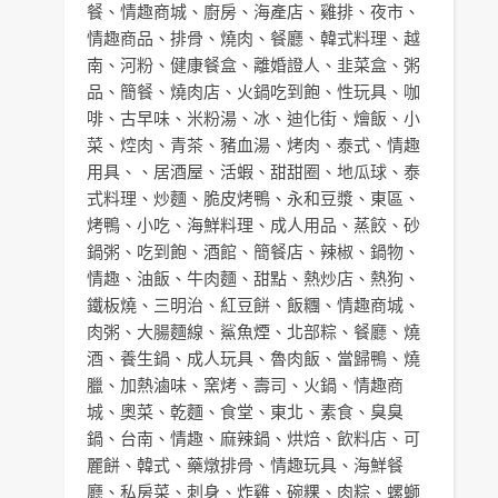
餐
、
情趣商城
、
廚房
、
海產店
、
雞排
、
夜市
、
情趣商品
、
排骨
、
燒肉
、
餐廳
、
韓式料理
、
越
南
、
河粉
、
健康餐盒
、
離婚證人
、
韭菜盒
、
粥
品
、
簡餐
、
燒肉店
、
火鍋吃到飽
、
性玩具
、
咖
啡
、
古早味
、
米粉湯
、
冰
、
迪化街
、
燴飯
、
小
菜
、
焢肉
、
青茶
、
豬血湯
、
烤肉
、
泰式
、
情趣
用具
、、
居酒屋
、
活蝦
、
甜甜圈
、
地瓜球
、
泰
式料理
、
炒麵
、
脆皮烤鴨
、
永和豆漿
、
東區
、
烤鴨
、
小吃
、
海鮮料理
、
成人用品
、
蒸餃
、
砂
鍋粥
、
吃到飽
、
酒館
、
簡餐店
、
辣椒
、
鍋物
、
情趣
、
油飯
、
牛肉麵
、
甜點
、
熱炒店
、
熱狗
、
鐵板燒
、
三明治
、
紅豆餅
、
飯糰
、
情趣商城
、
肉粥
、
大腸麵線
、
鯊魚煙
、
北部粽
、
餐廳
、
燒
酒
、
養生鍋
、
成人玩具
、
魯肉飯
、
當歸鴨
、
燒
臘
、
加熱滷味
、
窯烤
、
壽司
、
火鍋
、
情趣商
城
、
奧菜
、
乾麵
、
食堂
、
東北
、
素食
、
臭臭
鍋
、
台南
、
情趣
、
麻辣鍋
、
烘焙
、
飲料店
、
可
麗餅
、
韓式
、
藥燉排骨
、
情趣玩具
、
海鮮餐
廳
、
私房菜
、
刺身
、
炸雞
、
碗粿
、
肉粽
、
螺螄