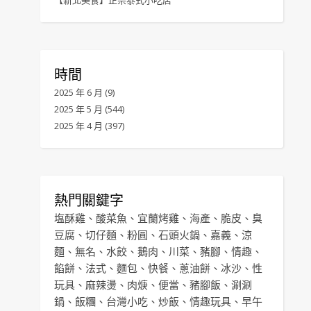
【新北美食】正宗泰式小吃店
時間
2025 年 6 月
(9)
2025 年 5 月
(544)
2025 年 4 月
(397)
熱門關鍵字
塩酥雞
、
酸菜魚
、
宜蘭烤雞
、
海產
、
脆皮
、
臭
豆腐
、
切仔麵
、
粉圓
、
石頭火鍋
、
嘉義
、
涼
麵
、
無名
、
水餃
、
鵝肉
、
川菜
、
豬腳
、
情趣
、
餡餅
、
法式
、
麵包
、
快餐
、
蔥油餅
、
冰沙
、
性
玩具
、
麻辣燙
、
肉焿
、
便當
、
豬腳飯
、
涮涮
鍋
、
飯糰
、
台灣小吃
、
炒飯
、
情趣玩具
、
早午