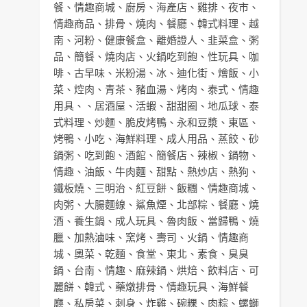
餐
、
情趣商城
、
廚房
、
海產店
、
雞排
、
夜市
、
情趣商品
、
排骨
、
燒肉
、
餐廳
、
韓式料理
、
越
南
、
河粉
、
健康餐盒
、
離婚證人
、
韭菜盒
、
粥
品
、
簡餐
、
燒肉店
、
火鍋吃到飽
、
性玩具
、
咖
啡
、
古早味
、
米粉湯
、
冰
、
迪化街
、
燴飯
、
小
菜
、
焢肉
、
青茶
、
豬血湯
、
烤肉
、
泰式
、
情趣
用具
、、
居酒屋
、
活蝦
、
甜甜圈
、
地瓜球
、
泰
式料理
、
炒麵
、
脆皮烤鴨
、
永和豆漿
、
東區
、
烤鴨
、
小吃
、
海鮮料理
、
成人用品
、
蒸餃
、
砂
鍋粥
、
吃到飽
、
酒館
、
簡餐店
、
辣椒
、
鍋物
、
情趣
、
油飯
、
牛肉麵
、
甜點
、
熱炒店
、
熱狗
、
鐵板燒
、
三明治
、
紅豆餅
、
飯糰
、
情趣商城
、
肉粥
、
大腸麵線
、
鯊魚煙
、
北部粽
、
餐廳
、
燒
酒
、
養生鍋
、
成人玩具
、
魯肉飯
、
當歸鴨
、
燒
臘
、
加熱滷味
、
窯烤
、
壽司
、
火鍋
、
情趣商
城
、
奧菜
、
乾麵
、
食堂
、
東北
、
素食
、
臭臭
鍋
、
台南
、
情趣
、
麻辣鍋
、
烘焙
、
飲料店
、
可
麗餅
、
韓式
、
藥燉排骨
、
情趣玩具
、
海鮮餐
廳
、
私房菜
、
刺身
、
炸雞
、
碗粿
、
肉粽
、
螺螄