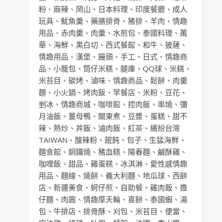
粉
、
麻辣
、
岡山
、
日本料理
、
印度餐廳
、
成人
玩具
、
魷魚羹
、
藥膳排骨
、
豬排
、
羊肉
、
情趣
用品
、
赤肉羹
、
肉羹
、
水煎包
、
泰國料理
、
萬
華
、
海鮮
、
黑白切
、
西式餐館
、
和牛
、
披薩
、
情趣用品
、
漢堡
、
饅頭
、
手工
、
日式
、
情趣商
品
、
小籠包
、
筒仔米糕
、
腿庫
、
QQ球
、
米糕
、
米苔目
、
碳烤
、
滷味
、
情趣商品
、
鬆餅
、
肉羹
麵
、
小火鍋
、
烤肉飯
、
早餐店
、
米粉
、
豆花
、
剉冰
、
情趣商城
、
咖啡館
、
控肉飯
、
串燒
、
彌
月油飯
、
薑母鴨
、
關東煮
、
豆漿
、
蛋糕
、
甜不
辣
、
熱炒
、
丼飯
、
滷肉飯
、
紅茶
、
繽紛台灣
TAIWAN
、
酸辣粉
、
餛飩
、
包子
、
生猛海鮮
、
麵食館
、
銅鑼燒
、
豬血糕
、
陽春麵
、
鹹酥雞
、
咖哩飯
、
甜品
、
雞蛋糕
、
冰淇淋
、
愛性感情趣
用品
、
麵線
、
燒餅
、
義大利麵
、
地瓜球
、
西餅
店
、
新疆美食
、
蚵仔煎
、
自助餐
、
雞肉飯
、
擔
仔麵
、
肉圓
、
情趣摩天輪
、
喜餅
、
泰國蝦
、
湯
包
、
牛排店
、
排骨酥
、
刈包
、
米苔目
、
便當
、