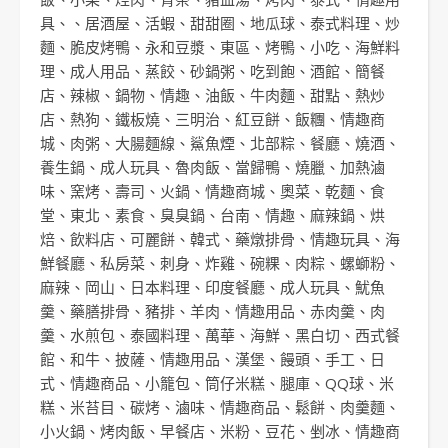
具
、、
居酒屋
、
活蝦
、
甜甜圈
、
地瓜球
、
泰式料理
、
炒
麵
、
脆皮烤鴨
、
永和豆漿
、
東區
、
烤鴨
、
小吃
、
海鮮料
理
、
成人用品
、
蒸餃
、
砂鍋粥
、
吃到飽
、
酒館
、
簡餐
店
、
辣椒
、
鍋物
、
情趣
、
油飯
、
牛肉麵
、
甜點
、
熱炒
店
、
熱狗
、
鐵板燒
、
三明治
、
紅豆餅
、
飯糰
、
情趣商
城
、
肉粥
、
大腸麵線
、
鯊魚煙
、
北部粽
、
餐廳
、
燒酒
、
養生鍋
、
成人玩具
、
魯肉飯
、
當歸鴨
、
燒臘
、
加熱滷
味
、
窯烤
、
壽司
、
火鍋
、
情趣商城
、
奧菜
、
乾麵
、
食
堂
、
東北
、
素食
、
臭臭鍋
、
台南
、
情趣
、
麻辣鍋
、
烘
焙
、
飲料店
、
可麗餅
、
韓式
、
藥燉排骨
、
情趣玩具
、
海
鮮餐廳
、
私房菜
、
刺身
、
炸雞
、
碗粿
、
肉粽
、
螺螄粉
、
麻辣
、
岡山
、
日本料理
、
印度餐廳
、
成人玩具
、
魷魚
羹
、
藥膳排骨
、
豬排
、
羊肉
、
情趣用品
、
赤肉羹
、
肉
羹
、
水煎包
、
泰國料理
、
萬華
、
海鮮
、
黑白切
、
西式餐
館
、
和牛
、
披薩
、
情趣用品
、
漢堡
、
饅頭
、
手工
、
日
式
、
情趣商品
、
小籠包
、
筒仔米糕
、
腿庫
、
QQ球
、
米
糕
、
米苔目
、
碳烤
、
滷味
、
情趣商品
、
鬆餅
、
肉羹麵
、
小火鍋
、
烤肉飯
、
早餐店
、
米粉
、
豆花
、
剉冰
、
情趣商