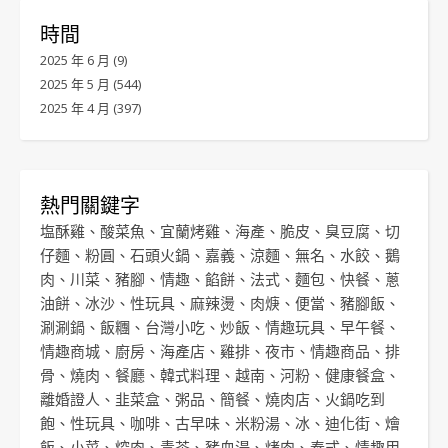
時間
2025 年 6 月
(9)
2025 年 5 月
(544)
2025 年 4 月
(397)
熱門關鍵字
塩酥雞
、
酸菜魚
、
宜蘭烤雞
、
海產
、
脆皮
、
臭豆腐
、
切
仔麵
、
粉圓
、
石頭火鍋
、
嘉義
、
涼麵
、
無名
、
水餃
、
鵝
肉
、
川菜
、
豬腳
、
情趣
、
餡餅
、
法式
、
麵包
、
快餐
、
蔥
油餅
、
冰沙
、
性玩具
、
麻辣燙
、
肉焿
、
便當
、
豬腳飯
、
涮涮鍋
、
飯糰
、
台灣小吃
、
炒飯
、
情趣玩具
、
早午餐
、
情趣商城
、
廚房
、
海產店
、
雞排
、
夜市
、
情趣商品
、
排
骨
、
燒肉
、
餐廳
、
韓式料理
、
越南
、
河粉
、
健康餐盒
、
離婚證人
、
韭菜盒
、
粥品
、
簡餐
、
燒肉店
、
火鍋吃到
飽
、
性玩具
、
咖啡
、
古早味
、
米粉湯
、
冰
、
迪化街
、
燴
飯
、
小菜
、
焢肉
、
青茶
、
豬血湯
、
烤肉
、
泰式
、
情趣用