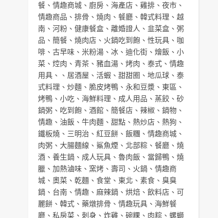
餐
、
情趣商城
、
廚房
、
海產店
、
雞排
、
夜市
、
情趣商品
、
排骨
、
燒肉
、
餐廳
、
韓式料理
、
越
南
、
河粉
、
健康餐盒
、
離婚證人
、
韭菜盒
、
粥
品
、
簡餐
、
燒肉店
、
火鍋吃到飽
、
性玩具
、
咖
啡
、
古早味
、
米粉湯
、
冰
、
迪化街
、
燴飯
、
小
菜
、
焢肉
、
青茶
、
豬血湯
、
烤肉
、
泰式
、
情趣
用具
、、
居酒屋
、
活蝦
、
甜甜圈
、
地瓜球
、
泰
式料理
、
炒麵
、
脆皮烤鴨
、
永和豆漿
、
東區
、
烤鴨
、
小吃
、
海鮮料理
、
成人用品
、
蒸餃
、
砂
鍋粥
、
吃到飽
、
酒館
、
簡餐店
、
辣椒
、
鍋物
、
情趣
、
油飯
、
牛肉麵
、
甜點
、
熱炒店
、
熱狗
、
鐵板燒
、
三明治
、
紅豆餅
、
飯糰
、
情趣商城
、
肉粥
、
大腸麵線
、
鯊魚煙
、
北部粽
、
餐廳
、
燒
酒
、
養生鍋
、
成人玩具
、
魯肉飯
、
當歸鴨
、
燒
臘
、
加熱滷味
、
窯烤
、
壽司
、
火鍋
、
情趣商
城
、
奧菜
、
乾麵
、
食堂
、
東北
、
素食
、
臭臭
鍋
、
台南
、
情趣
、
麻辣鍋
、
烘焙
、
飲料店
、
可
麗餅
、
韓式
、
藥燉排骨
、
情趣玩具
、
海鮮餐
廳
、
私房菜
、
刺身
、
炸雞
、
碗粿
、
肉粽
、
螺螄