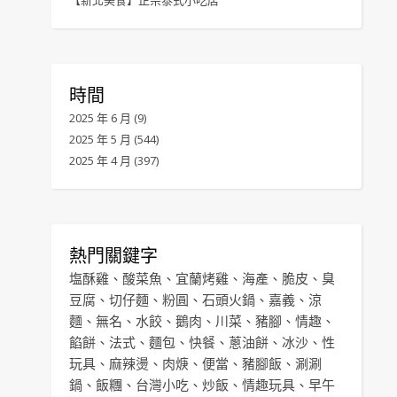
【新北美食】正宗泰式小吃店
時間
2025 年 6 月
(9)
2025 年 5 月
(544)
2025 年 4 月
(397)
熱門關鍵字
塩酥雞
、
酸菜魚
、
宜蘭烤雞
、
海產
、
脆皮
、
臭
豆腐
、
切仔麵
、
粉圓
、
石頭火鍋
、
嘉義
、
涼
麵
、
無名
、
水餃
、
鵝肉
、
川菜
、
豬腳
、
情趣
、
餡餅
、
法式
、
麵包
、
快餐
、
蔥油餅
、
冰沙
、
性
玩具
、
麻辣燙
、
肉焿
、
便當
、
豬腳飯
、
涮涮
鍋
、
飯糰
、
台灣小吃
、
炒飯
、
情趣玩具
、
早午