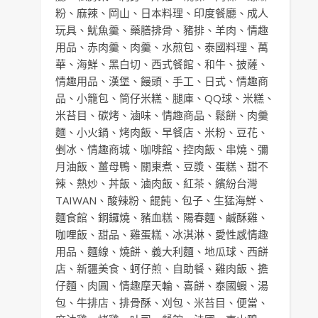
粉
、
麻辣
、
岡山
、
日本料理
、
印度餐廳
、
成人
玩具
、
魷魚羹
、
藥膳排骨
、
豬排
、
羊肉
、
情趣
用品
、
赤肉羹
、
肉羹
、
水煎包
、
泰國料理
、
萬
華
、
海鮮
、
黑白切
、
西式餐館
、
和牛
、
披薩
、
情趣用品
、
漢堡
、
饅頭
、
手工
、
日式
、
情趣商
品
、
小籠包
、
筒仔米糕
、
腿庫
、
QQ球
、
米糕
、
米苔目
、
碳烤
、
滷味
、
情趣商品
、
鬆餅
、
肉羹
麵
、
小火鍋
、
烤肉飯
、
早餐店
、
米粉
、
豆花
、
剉冰
、
情趣商城
、
咖啡館
、
控肉飯
、
串燒
、
彌
月油飯
、
薑母鴨
、
關東煮
、
豆漿
、
蛋糕
、
甜不
辣
、
熱炒
、
丼飯
、
滷肉飯
、
紅茶
、
繽紛台灣
TAIWAN
、
酸辣粉
、
餛飩
、
包子
、
生猛海鮮
、
麵食館
、
銅鑼燒
、
豬血糕
、
陽春麵
、
鹹酥雞
、
咖哩飯
、
甜品
、
雞蛋糕
、
冰淇淋
、
愛性感情趣
用品
、
麵線
、
燒餅
、
義大利麵
、
地瓜球
、
西餅
店
、
新疆美食
、
蚵仔煎
、
自助餐
、
雞肉飯
、
擔
仔麵
、
肉圓
、
情趣摩天輪
、
喜餅
、
泰國蝦
、
湯
包
、
牛排店
、
排骨酥
、
刈包
、
米苔目
、
便當
、