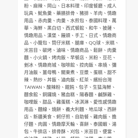
粉
、
麻辣
、
岡山
、
日本料理
、
印度餐廳
、
成人
玩具
、
魷魚羹
、
藥膳排骨
、
豬排
、
羊肉
、
情趣
用品
、
赤肉羹
、
肉羹
、
水煎包
、
泰國料理
、
萬
華
、
海鮮
、
黑白切
、
西式餐館
、
和牛
、
披薩
、
情趣用品
、
漢堡
、
饅頭
、
手工
、
日式
、
情趣商
品
、
小籠包
、
筒仔米糕
、
腿庫
、
QQ球
、
米糕
、
米苔目
、
碳烤
、
滷味
、
情趣商品
、
鬆餅
、
肉羹
麵
、
小火鍋
、
烤肉飯
、
早餐店
、
米粉
、
豆花
、
剉冰
、
情趣商城
、
咖啡館
、
控肉飯
、
串燒
、
彌
月油飯
、
薑母鴨
、
關東煮
、
豆漿
、
蛋糕
、
甜不
辣
、
熱炒
、
丼飯
、
滷肉飯
、
紅茶
、
繽紛台灣
TAIWAN
、
酸辣粉
、
餛飩
、
包子
、
生猛海鮮
、
麵食館
、
銅鑼燒
、
豬血糕
、
陽春麵
、
鹹酥雞
、
咖哩飯
、
甜品
、
雞蛋糕
、
冰淇淋
、
愛性感情趣
用品
、
麵線
、
燒餅
、
義大利麵
、
地瓜球
、
西餅
店
、
新疆美食
、
蚵仔煎
、
自助餐
、
雞肉飯
、
擔
仔麵
、
肉圓
、
情趣摩天輪
、
喜餅
、
泰國蝦
、
湯
包
、
牛排店
、
排骨酥
、
刈包
、
米苔目
、
便當
、