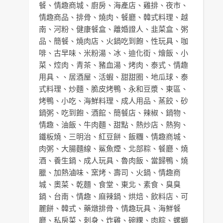
餐
、
情趣商城
、
廚房
、
海產店
、
雞排
、
夜市
、
情趣商品
、
排骨
、
燒肉
、
餐廳
、
韓式料理
、
越
南
、
河粉
、
健康餐盒
、
離婚證人
、
韭菜盒
、
粥
品
、
簡餐
、
燒肉店
、
火鍋吃到飽
、
性玩具
、
咖
啡
、
古早味
、
米粉湯
、
冰
、
迪化街
、
燴飯
、
小
菜
、
焢肉
、
青茶
、
豬血湯
、
烤肉
、
泰式
、
情趣
用具
、、
居酒屋
、
活蝦
、
甜甜圈
、
地瓜球
、
泰
式料理
、
炒麵
、
脆皮烤鴨
、
永和豆漿
、
東區
、
烤鴨
、
小吃
、
海鮮料理
、
成人用品
、
蒸餃
、
砂
鍋粥
、
吃到飽
、
酒館
、
簡餐店
、
辣椒
、
鍋物
、
情趣
、
油飯
、
牛肉麵
、
甜點
、
熱炒店
、
熱狗
、
鐵板燒
、
三明治
、
紅豆餅
、
飯糰
、
情趣商城
、
肉粥
、
大腸麵線
、
鯊魚煙
、
北部粽
、
餐廳
、
燒
酒
、
養生鍋
、
成人玩具
、
魯肉飯
、
當歸鴨
、
燒
臘
、
加熱滷味
、
窯烤
、
壽司
、
火鍋
、
情趣商
城
、
奧菜
、
乾麵
、
食堂
、
東北
、
素食
、
臭臭
鍋
、
台南
、
情趣
、
麻辣鍋
、
烘焙
、
飲料店
、
可
麗餅
、
韓式
、
藥燉排骨
、
情趣玩具
、
海鮮餐
廳
、
私房菜
、
刺身
、
炸雞
、
碗粿
、
肉粽
、
螺螄