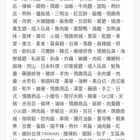
店
、
辣椒
、
鍋物
、
情趣
、
油飯
、
牛肉麵
、
甜點
、
熱炒
店
、
熱狗
、
鐵板燒
、
三明治
、
紅豆餅
、
飯糰
、
情趣商
城
、
肉粥
、
大腸麵線
、
鯊魚煙
、
北部粽
、
餐廳
、
燒酒
、
養生鍋
、
成人玩具
、
魯肉飯
、
當歸鴨
、
燒臘
、
加熱滷
味
、
窯烤
、
壽司
、
火鍋
、
情趣商城
、
奧菜
、
乾麵
、
食
堂
、
東北
、
素食
、
臭臭鍋
、
台南
、
情趣
、
麻辣鍋
、
烘
焙
、
飲料店
、
可麗餅
、
韓式
、
藥燉排骨
、
情趣玩具
、
海
鮮餐廳
、
私房菜
、
刺身
、
炸雞
、
碗粿
、
肉粽
、
螺螄粉
、
麻辣
、
岡山
、
日本料理
、
印度餐廳
、
成人玩具
、
魷魚
羹
、
藥膳排骨
、
豬排
、
羊肉
、
情趣用品
、
赤肉羹
、
肉
羹
、
水煎包
、
泰國料理
、
萬華
、
海鮮
、
黑白切
、
西式餐
館
、
和牛
、
披薩
、
情趣用品
、
漢堡
、
饅頭
、
手工
、
日
式
、
情趣商品
、
小籠包
、
筒仔米糕
、
腿庫
、
QQ球
、
米
糕
、
米苔目
、
碳烤
、
滷味
、
情趣商品
、
鬆餅
、
肉羹麵
、
小火鍋
、
烤肉飯
、
早餐店
、
米粉
、
豆花
、
剉冰
、
情趣商
城
、
咖啡館
、
控肉飯
、
串燒
、
彌月油飯
、
薑母鴨
、
關東
煮
、
豆漿
、
蛋糕
、
甜不辣
、
熱炒
、
丼飯
、
滷肉飯
、
紅
茶
、
繽紛台灣TAIWAN
、
酸辣粉
、
餛飩
、
包子
、
生猛海