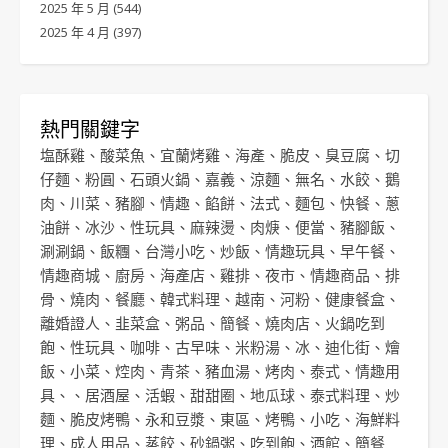
2025 年 5 月
(544)
2025 年 4 月
(397)
熱門關鍵字
塩酥雞
、
酸菜魚
、
宜蘭烤雞
、
海產
、
脆皮
、
臭豆腐
、
切
仔麵
、
粉圓
、
石頭火鍋
、
嘉義
、
涼麵
、
無名
、
水餃
、
鵝
肉
、
川菜
、
豬腳
、
情趣
、
餡餅
、
法式
、
麵包
、
快餐
、
蔥
油餅
、
冰沙
、
性玩具
、
麻辣燙
、
肉焿
、
便當
、
豬腳飯
、
涮涮鍋
、
飯糰
、
台灣小吃
、
炒飯
、
情趣玩具
、
早午餐
、
情趣商城
、
廚房
、
海產店
、
雞排
、
夜市
、
情趣商品
、
排
骨
、
燒肉
、
餐廳
、
韓式料理
、
越南
、
河粉
、
健康餐盒
、
離婚證人
、
韭菜盒
、
粥品
、
簡餐
、
燒肉店
、
火鍋吃到
飽
、
性玩具
、
咖啡
、
古早味
、
米粉湯
、
冰
、
迪化街
、
燴
飯
、
小菜
、
焢肉
、
青茶
、
豬血湯
、
烤肉
、
泰式
、
情趣用
具
、、
居酒屋
、
活蝦
、
甜甜圈
、
地瓜球
、
泰式料理
、
炒
麵
、
脆皮烤鴨
、
永和豆漿
、
東區
、
烤鴨
、
小吃
、
海鮮料
理
、
成人用品
、
蒸餃
、
砂鍋粥
、
吃到飽
、
酒館
、
簡餐