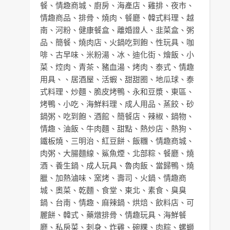
餐
、
情趣商城
、
廚房
、
海產店
、
雞排
、
夜市
、
情趣商品
、
排骨
、
燒肉
、
餐廳
、
韓式料理
、
越
南
、
河粉
、
健康餐盒
、
離婚證人
、
韭菜盒
、
粥
品
、
簡餐
、
燒肉店
、
火鍋吃到飽
、
性玩具
、
咖
啡
、
古早味
、
米粉湯
、
冰
、
迪化街
、
燴飯
、
小
菜
、
焢肉
、
青茶
、
豬血湯
、
烤肉
、
泰式
、
情趣
用具
、、
居酒屋
、
活蝦
、
甜甜圈
、
地瓜球
、
泰
式料理
、
炒麵
、
脆皮烤鴨
、
永和豆漿
、
東區
、
烤鴨
、
小吃
、
海鮮料理
、
成人用品
、
蒸餃
、
砂
鍋粥
、
吃到飽
、
酒館
、
簡餐店
、
辣椒
、
鍋物
、
情趣
、
油飯
、
牛肉麵
、
甜點
、
熱炒店
、
熱狗
、
鐵板燒
、
三明治
、
紅豆餅
、
飯糰
、
情趣商城
、
肉粥
、
大腸麵線
、
鯊魚煙
、
北部粽
、
餐廳
、
燒
酒
、
養生鍋
、
成人玩具
、
魯肉飯
、
當歸鴨
、
燒
臘
、
加熱滷味
、
窯烤
、
壽司
、
火鍋
、
情趣商
城
、
奧菜
、
乾麵
、
食堂
、
東北
、
素食
、
臭臭
鍋
、
台南
、
情趣
、
麻辣鍋
、
烘焙
、
飲料店
、
可
麗餅
、
韓式
、
藥燉排骨
、
情趣玩具
、
海鮮餐
廳
、
私房菜
、
刺身
、
炸雞
、
碗粿
、
肉粽
、
螺螄