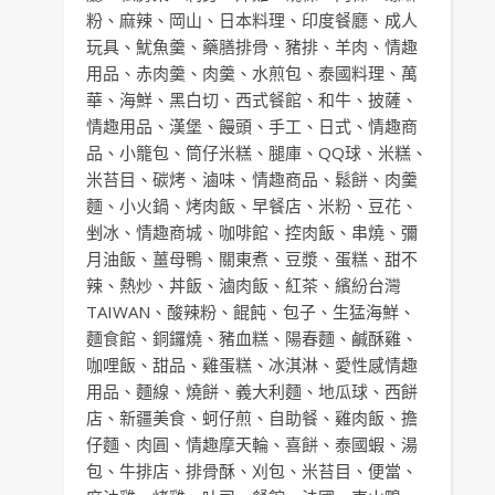
粉
、
麻辣
、
岡山
、
日本料理
、
印度餐廳
、
成人
玩具
、
魷魚羹
、
藥膳排骨
、
豬排
、
羊肉
、
情趣
用品
、
赤肉羹
、
肉羹
、
水煎包
、
泰國料理
、
萬
華
、
海鮮
、
黑白切
、
西式餐館
、
和牛
、
披薩
、
情趣用品
、
漢堡
、
饅頭
、
手工
、
日式
、
情趣商
品
、
小籠包
、
筒仔米糕
、
腿庫
、
QQ球
、
米糕
、
米苔目
、
碳烤
、
滷味
、
情趣商品
、
鬆餅
、
肉羹
麵
、
小火鍋
、
烤肉飯
、
早餐店
、
米粉
、
豆花
、
剉冰
、
情趣商城
、
咖啡館
、
控肉飯
、
串燒
、
彌
月油飯
、
薑母鴨
、
關東煮
、
豆漿
、
蛋糕
、
甜不
辣
、
熱炒
、
丼飯
、
滷肉飯
、
紅茶
、
繽紛台灣
TAIWAN
、
酸辣粉
、
餛飩
、
包子
、
生猛海鮮
、
麵食館
、
銅鑼燒
、
豬血糕
、
陽春麵
、
鹹酥雞
、
咖哩飯
、
甜品
、
雞蛋糕
、
冰淇淋
、
愛性感情趣
用品
、
麵線
、
燒餅
、
義大利麵
、
地瓜球
、
西餅
店
、
新疆美食
、
蚵仔煎
、
自助餐
、
雞肉飯
、
擔
仔麵
、
肉圓
、
情趣摩天輪
、
喜餅
、
泰國蝦
、
湯
包
、
牛排店
、
排骨酥
、
刈包
、
米苔目
、
便當
、