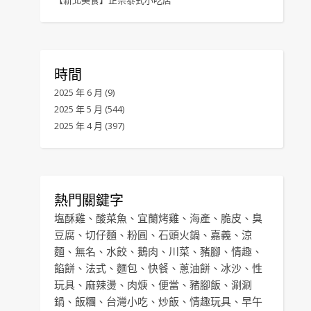
【新北美食】正宗泰式小吃店
時間
2025 年 6 月
(9)
2025 年 5 月
(544)
2025 年 4 月
(397)
熱門關鍵字
塩酥雞
、
酸菜魚
、
宜蘭烤雞
、
海產
、
脆皮
、
臭
豆腐
、
切仔麵
、
粉圓
、
石頭火鍋
、
嘉義
、
涼
麵
、
無名
、
水餃
、
鵝肉
、
川菜
、
豬腳
、
情趣
、
餡餅
、
法式
、
麵包
、
快餐
、
蔥油餅
、
冰沙
、
性
玩具
、
麻辣燙
、
肉焿
、
便當
、
豬腳飯
、
涮涮
鍋
、
飯糰
、
台灣小吃
、
炒飯
、
情趣玩具
、
早午