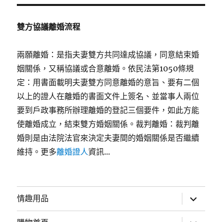
雙方協議離婚流程
兩願離婚：是指夫妻雙方共同達成協議，同意結束婚
姻關係，又稱協議或合意離婚。依民法第1050條規
定：用書面載明夫妻雙方同意離婚的意旨、要有二個
以上的證人在離婚的書面文件上簽名、並當事人兩位
要到戶政事務所辦理離婚的登記三個要件，如此方能
使離婚成立，結束雙方婚姻關係。裁判離婚：裁判離
婚則是由法院法官來決定夫妻間的婚姻關係是否繼續
維持。更多
離婚證人
資訊...
展
情趣用品
開
子
選
展