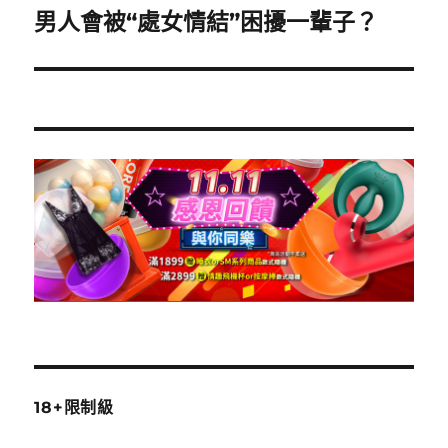
章:
男人會被“處女情結”困擾一輩子？
下
一
篇
文
章:
18+限制級