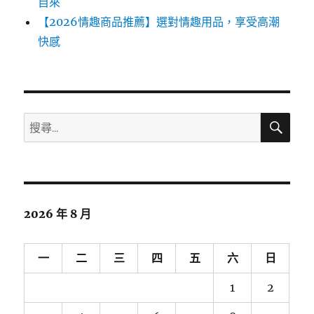
自來
【2026情趣商品推薦】選對情趣用品，享受高潮
快感
搜
搜
尋
尋
關
鍵
字:
2026 年 8 月
一
二
三
四
五
六
日
1
2