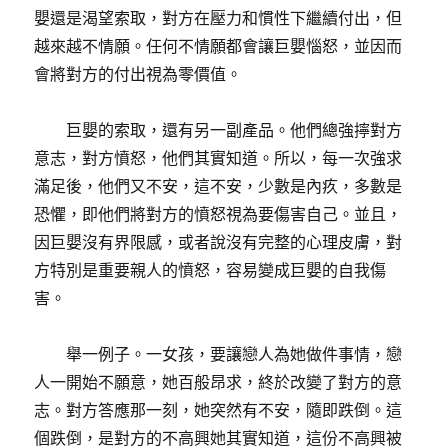
嬰還是渴望索取，對方在壓力和慣性下繼續付出，但
越來越不情願。任何不情願都會讓巨嬰惱怒，並因而
會將對方的付出視為零價值。
巨嬰的索取，還有另一副產品。他們總強擰對方
意志，對方憤怒，他們其實知道。所以，每一次強求
滿足後，他們又不安，這不安，少數是內​​疚，多數是
恐懼，即他們將對方的憤怒視為要傷害自己。並且，
因巨嬰沒有界限感，或者說沒有完整的心理皮膚，對
方特別是重要親人的憤怒，容易變成巨嬰的自我傷
害。
舉一例子。一女孩，要讓戀人為她做件事情，戀
人一開始不願意，她百般昂求，終於改變了對方的意
志。對方答應那一刻，她突然有不安，隨即跌倒。這
個跌倒，是對方的不高興她其實知道，這份不高興被