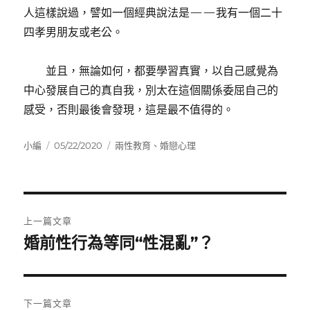
人這樣說過，譬如一個經典說法是——我有一個二十
四孝男朋友或老公。
並且，無論如何，都要學習真實，以自己感覺為
中心發展自己的真自我，別太在這個關係委屈自己的
感受，否則最後會發現，這是最不值得的。
作
發
分
小編
05/22/2020
兩性教育
、
婚戀心理
者
佈
類
日
期:
文
上一篇文章
章
婚前性行為等同“性混亂”？
上
一
導
篇
覽
文
下一篇文章