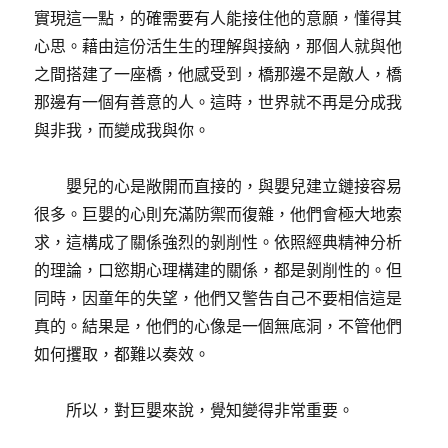
實現這一點，的確需要有人能接住他的意願，懂得其
心思。藉由這份活生生的理解與接納，那個人就與他
之間搭建了一座橋，他感受到，橋那邊不是敵人，橋
那邊有一個有善意的人。這時，世界就不再是分成我
與非我，而變成我與你。
嬰兒的心是敞開而直接的，與嬰兒建立鏈接容易
很多。巨嬰的心則充滿防禦而復雜，他們會極大地索
求，這構成了關係強烈的剝削性。依照經典精神分析
的理論，口慾期心理構建的關係，都是剝削性的。但
同時，因童年的失望，他們又警告自己不要相信這是
真的。結果是，他們的心像是一個無底洞，不管他們
如何攫取，都難以奏效。
所以，對巨嬰來說，覺知變得非常重要。