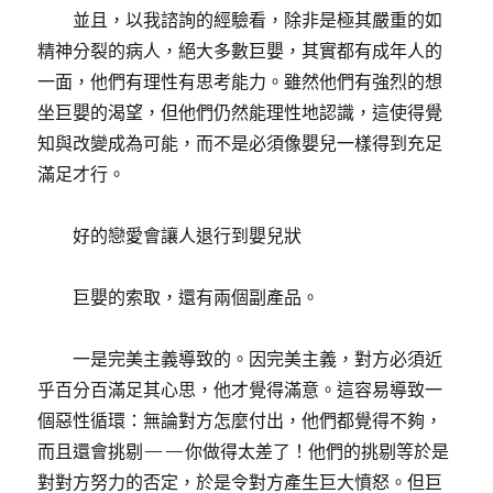
並且，以我諮詢的經驗看，除非是極其嚴重的如
精神分裂的病人，絕大多數巨嬰，其實都有成年人的
一面，他們有理性有思考能力。雖然他們有強烈的想
坐巨嬰的渴望，但他們仍然能理性地認識，這使得覺
知與改變成為可能，而不是必須像嬰兒一樣得到充足
滿足才行。
好的戀愛會讓人退行到嬰兒狀
巨嬰的索取，還有兩個副產品。
一是完美主義導致的。因完美主義，對方必須近
乎百分百滿足其心思，他才覺得滿意。這容易導致一
個惡性循環：無論對方怎麼付出，他們都覺得不夠，
而且還會挑剔——你做得太差了！他們的挑剔等於是
對對方努力的否定，於是令對方產生巨大憤怒。但巨