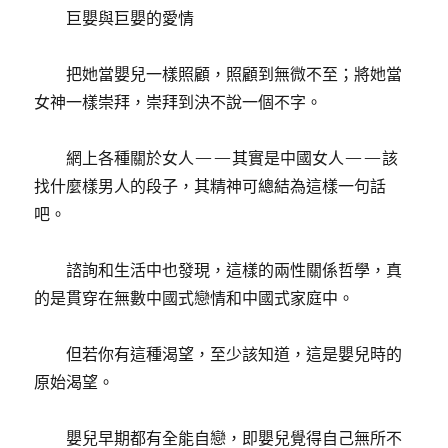
巨嬰與巨嬰的愛情
把她當嬰兒一樣照顧，照顧到無微不至；將她當
女神一樣崇拜，崇拜到決不說一個不字。
網上各種關於女人——其實是中國女人——該
找什麼樣男人的段子，其精神可總結為這樣一句話
吧。
諮詢和生活中也發現，這樣的兩性關係哲學，真
的是貫穿在無數中國式戀情和中國式家庭中。
但若你有這種渴望，至少該知道，這是嬰兒時的
原始渴望。
嬰兒早期都有全能自戀，即嬰兒覺得自己無所不