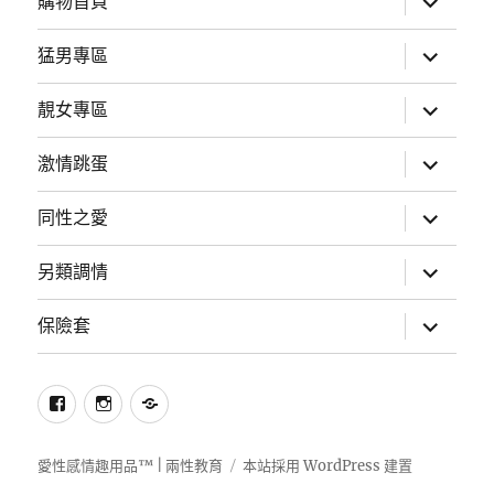
購物首頁
單
開
子
選
展
猛男專區
單
開
子
選
展
靚女專區
單
開
子
選
展
激情跳蛋
單
開
子
選
展
同性之愛
單
開
子
選
展
另類調情
單
開
子
選
展
保險套
單
開
子
選
單
Facebook
Instagram
愛
性
感
愛性感情趣用品™ | 兩性教育
本站採用 WordPress 建置
情