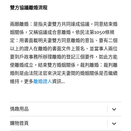
雙方協議離婚流程
兩願離婚：是指夫妻雙方共同達成協議，同意結束婚
姻關係，又稱協議或合意離婚。依民法第1050條規
定：用書面載明夫妻雙方同意離婚的意旨、要有二個
以上的證人在離婚的書面文件上簽名、並當事人兩位
要到戶政事務所辦理離婚的登記三個要件，如此方能
使離婚成立，結束雙方婚姻關係。裁判離婚：裁判離
婚則是由法院法官來決定夫妻間的婚姻關係是否繼續
維持。更多
離婚證人
資訊...
展
情趣用品
開
子
選
展
購物首頁
單
開