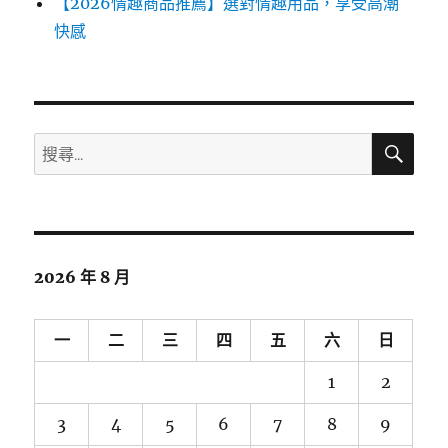
【2026情趣商品推薦】選對情趣用品，享受高潮
快感
搜
搜
尋
尋
關
鍵
字:
2026 年 8 月
一
二
三
四
五
六
日
1
2
3
4
5
6
7
8
9