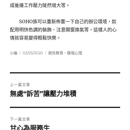
成後邊工作壓力陡然增大等。
SOHO族可以重新佈置一下自己的辦公環境，如
配用明快色調的裝飾、注意開窗換氣等，這樣人的心
情就容易變得輕鬆快樂。
作
發
分
小編
03/25/2020
兩性教育
、
職場心理
者
佈
類
日
期:
文
上一篇文章
章
無處“訴苦”讓壓力堆積
上
一
導
篇
覽
文
下一篇文章
章:
甘心為服務生
下