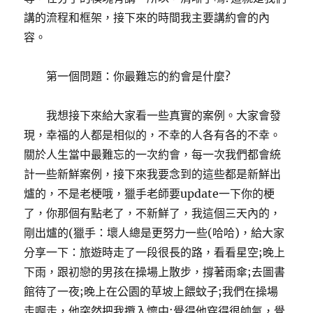
講的流程和框架，接下來的時間我主要講約會的內
容。
第一個問題：你最難忘的約會是什麼?
我想接下來給大家看一些真實的案例。大家會發
現，幸福的人都是相似的，不幸的人各有各的不幸。
關於人生當中最難忘的一次約會，每一次我們都會統
計一些新鮮案例，接下來我要念到的這些都是新鮮出
爐的，不是老梗哦，獵手老師要update一下你的梗
了，你那個有點老了，不新鮮了，我這個三天內的，
剛出爐的(獵手：壞人總是更努力一些(哈哈)，給大家
分享一下：旅遊時走了一段很長的路，看看星空;晚上
下雨，跟初戀的男孩在操場上散步，撐著雨傘;去圖書
館待了一夜;晚上在公園的草坡上餵蚊子;我們在操場
走啊走，他突然把我攬入懷中;覺得他穿得很帥氣，覺