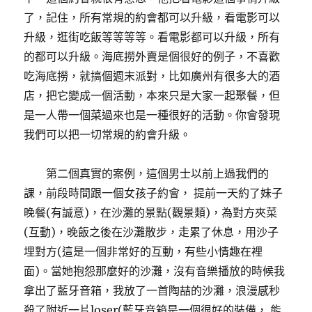
了，記住，所有常規的約會都可以升級，看電影可以
升級，逛街吃飯等等等等。看電影都可以升級，所有
的都可以升級。海底撈外賣是個很好的例子，不喜歡
吃海底撈，就搞個週末派對，比如廣州有很多大的酒
店，把它變成一個活動，本來只是大家一起聚餐，但
是一人帶一個菜過來也是一種很好的活動。你會發現
我們可以把一切常規的約會升級。
第二個真實的案例，這個男士以前上過我們的
課，前段時間跟一個女孩子約會， 提前一天約了妹子
晚餐(有誠意)，在沙灘的景點(觀景類)，為對方夾菜
(互動)，晚飯之後在沙灘散步，走累了休息，用沙子
埋對方(這是一個非常好的互動，有些小情趣在裡
面)。當她抱怨那麼好的沙灘，沒有音樂播放的時候我
拿出了藍牙音箱，我放了一首陶喆的沙灘，浪漫感秒
殺了附近一片loser(藍牙音箱是一個很好的裝備， 能