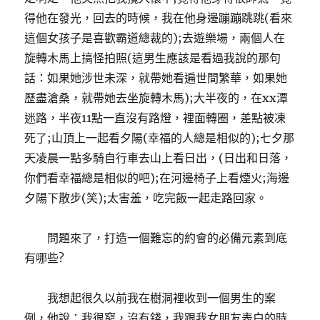
得他在發光，回去的時候，我在他身邊蹦蹦跳跳(看來
這個女孩子是喜歡霸道總裁的);去遊樂場，兩個人在
旋轉木馬上搞怪拍照(這男生應該是看過我說的那句
話：如果她涉世未深，就帶她看遍世間繁華，如果她
歷盡滄桑，就帶她去坐旋轉木馬);大半夜的，在xx潭
迷路，半夜11點一直沒有路燈，裡面轉圈，差點被凍
死了;山頂上一起看夕陽(幸福的人總是相似的);七夕那
天凌晨一點多騎自行車去山上看日出，(日出和日落，
你們看幸福總是相似的吧);在河邊椅子上看煙火;海邊
夕陽下散步(笑);太害羞，吃完飯一起走路回家。
問題來了，打造一個難忘的約會的必備元素到底
有哪些?
我想起很久以前我在樹洞裡收到一個男生的案
例，他說：我很窮，沒有錢，我跟我女朋友表白的時