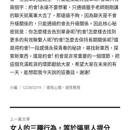
兩個字：約會!永遠不要想著，只通過獵手老師剛剛講
的聊天就萬事大吉了，那遠遠不夠，因為聊天是不會
升級關係的，只能通過約會去升級關係。因此核心秘
密就是：你怎麼樣去告別單身呢?約會!怎麼樣去找到
更多的有效聯繫人呢?約會!怎麼去保持長期關係呢?還
是得約會!一段感情永葆青春的秘訣，尋找新東西，探
索新東西，還是約會! 約會是非常重要的一個環節，把
這個充滿乾貨的環節獻給大家，希望大家在未來的有
一天，能想起我今天說的這番話。謝謝!
作
發
分
小編
12/28/2019
兩性心理
、
兩性教育
者
佈
類
日
期:
文
上一篇文章
章
女人的三種行為，等於逼男人提分
上