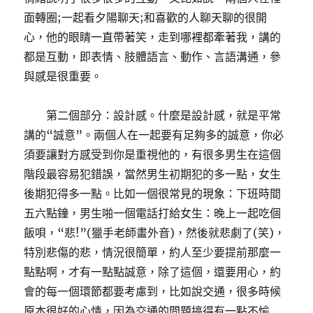
面轉圈;一起看夕陽聊天;和喜歡的人聊天聊的很開
心，他的眼睛一直帶著笑，走到哪裡都牽著我，講的
都是互動，即表情、肢體語言、動作、言語溝通，參
與感是很重要。
第二個部分：設計感。什麼是設計感，就是平常
講的“誠意”。兩個人在一起要有足夠多的誠意，你必
須要讓對方感受到你是重視他的，有很多男生在這個
階段最容易犯錯誤，當然男生初期犯的多一點，女生
後期犯得多一點。比如一個很常見的現象：下班時間
五六點鐘，男生啪一個電話打給女生：晚上一起吃個
飯唄，“悲!”(獵手老師畫外音)，然後就悲劇了(笑)，
特別悲傷的悲，情況很簡單，約人至少要提前那麼一
點點啊，才有一點點誠意，除了這個，還要用心，約
會的每一個環節都要考慮到，比如說交通，很多時候
原本很好的心情，因為交通的問題搞得有一點不愉