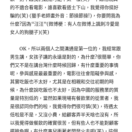
的不適合看電影，誰喜歡看道士下山，我覺得你挺好
騙的(笑) (獵手老師畫外音：節操節操!)，你要問我為
什麼?因為“汪汪”(微博梗：有人在微博上諷刺冷愛是
女人的狗腿子)(笑)
OK，所以兩個人之間溝通是第一位的，我經常跟
男生講，女孩子講的永遠是對的，為什麼?很簡單，你
們又不是在講台灣什麼時候回歸，有什麼重要的事情
呢，參與感是最最重要的，電影往往會阻礙參與感，
其實吃飯也不太好，尤其是在相親和交往初期的時
候，為什麼說吃飯也不太好，因為中國的服務業的質
量是特別低的，當然如果現場有餐飲業的從業者，我
是很認同你們的啦，我覺得你們很可憐(笑)，待遇太
低啦是不是，又沒小費，給顧客弄半天啥也沒有，所
以我覺得做餐飲的確實很苦，但有些人也不能對顧客
擺臉色啊，有什麼事兒衝著老闆發火去唄(笑)，這個