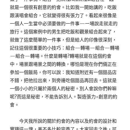
就是一個很有創意的約會。比如我一開始講的，吃飯
跟演唱會組合，它就變得很有張力了。看起來很像是
一個人一生當中必須要做的一件事—一場說走就走的
旅行。這個案例中的男生把吃飯和觀景組合起來了，
就做了這麼簡單的一件事，但是給人的印像很深刻，
記住這個很重要的小技巧：組合—轉場—組合—轉場
—組合—轉場。什麼是轉場?轉場就是在這個約會
中，場景跟場景之間的轉換，哪怕是現在你們倆正在
參加一個飯局，你可以說：我知道附近有一個甜品店
不錯，把他拉出來，到旁邊吃個甜品再回去。這就是
一個小小的只屬於兩個人的秘密。別人會說你們幹嘛
呢?而這是秘密，不能告訴別人。製造張力=創意的約
會。
今天我所說的關於約會的內容以及約會的設計和
實踐這一塊，差不多比較完善了。大家回去之後，可