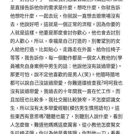
是直接告訴他你的需求是什麼，想吃什麼，你就告訴
他想吃什麼，一起去玩，你就說一直想去遊樂場沒有
去，他說好吧，這就是一個正常的流程。因為你要的
人就是這樣。他要是那麼會討你歡心，他也會去討別
的人歡心，所以，幸福是自己打造的，別奢望別的女
人給他打造。比如貼心、走路走在外面、給你拉椅子
等等，我告訴你，每一個動作都是一個女人教他的(學
員補充自身案例中男生的話：他說他沒有談過戀愛)。
那更可怕，說不定他喜歡的是男人(笑)。他隨時隨地
都可以說自己沒談過戀愛，你難道還檢查我?呵呵我也
沒有談過戀愛，我過去的十年間我一直在忙工作，而
且加班也比較多，我社交圈比較狹窄，不怎麼認識女
生，所以沒有太多戀愛經驗(模仿男生慣用語句)。這
些東西有意思嗎?聽聽也罷了，別聽別人說什麼，看別
人怎麼做，難道他媽媽這麼厲害，從小教他怎麼幫女
生拉椅子哦，你以為他是貴族哦，你割他一刀，看看