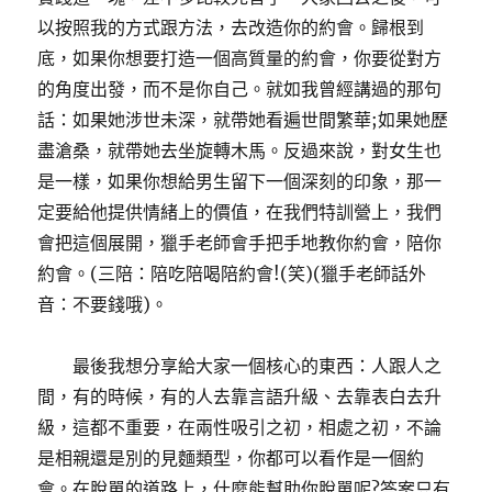
以按照我的方式跟方法，去改造你的約會。歸根到
底，如果你想要打造一個高質量的約會，你要從對方
的角度出發，而不是你自己。就如我曾經講過的那句
話：如果她涉世未深，就帶她看遍世間繁華;如果她歷
盡滄桑，就帶她去坐旋轉木馬。反過來說，對女生也
是一樣，如果你想給男生留下一個深刻的印象，那一
定要給他提供情緒上的價值，在我們特訓營上，我們
會把這個展開，獵手老師會手把手地教你約會，陪你
約會。(三陪：陪吃陪喝陪約會!(笑)(獵手老師話外
音：不要錢哦)。
最後我想分享給大家一個核心的東西：人跟人之
間，有的時候，有的人去靠言語升級、去靠表白去升
級，這都不重要，在兩性吸引之初，相處之初，不論
是相親還是別的見麵類型，你都可以看作是一個約
會。在脫單的道路上，什麼能幫助你脫單呢?答案只有