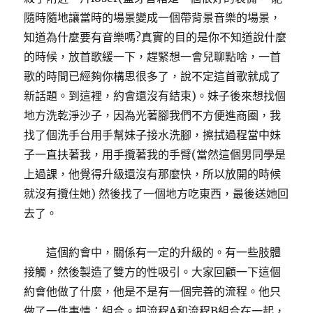
隨時隨地讓當時的場景變成一個帶背景音樂的場景，
知道為什麼要有音樂嗎?真實的目的是你不知道說什麼
的時候，放首歌緩一下，趕緊想一會兒聊點啥，一首
歌的時間已經夠你構思很多了，說不定這首歌就成了
新話題。到這裡，約會還沒有結束)。妹子後來想找個
地方洗乾淨沙子，因為光著腳我們不方便進商圈，我
找了個洗手台用手幫妹子接水洗腳，擦拭過程當中妹
子一直扶著我，用手攬著我的手臂(當然這個男同學是
上過課，他覺得升級還沒有那麼快，所以放開的時候
就沒有攬住她) 然後找了一個地方吃東西，最後送她回
去了。
這個約會中，關係有一定的升級的。有一些肢體
接觸，然後製造了雙方的性吸引。大家回顧一下這個
約會他做了什麼，他是不是有一個完善的流程。他只
做了一件事情：組合。把流程A和流程B組合在一起，