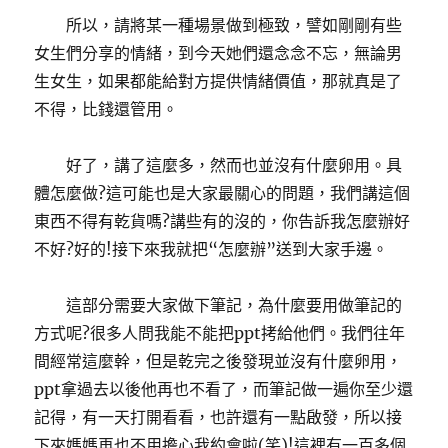
所以，請將某一種場景做到極致，譬如剛剛有些
女生們分享的情緒，到今天她們還念念不忘，無論男
生女生，如果都能給對方提供情緒價值，那就真是了
不得，比錢還管用。
好了，講了這麼多，然而也並沒有什麼卵用。具
體怎麼做?這可能也是大家最關心的問題，我們講這個
東西不得有乾貨嗎?講些有的沒的，你告訴我怎麼辦好
不好?好的!接下來我就把“怎麼辦”送到大家手邊。
這部分需要大家做下筆記，為什麼要用做筆記的
方式呢?很多人問我能不能把ppt拷給他們。我們往年
間經常這麼幹，但是乾完之後發現並沒有什麼卵用，
ppt拿過去以後他再也不看了，而筆記做一遍你至少還
記得，有一天打開看看，也許還有一點啟發，所以接
下來媽媽再也不用擔心我約會啦(笑)!這裡有一百多個