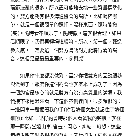
環節凌亂的很多，所以盡可能地去挑一些質量標準化
的，雙方能夠有很多溝通機會的場所，比如喝杯咖
啡，就是一個很簡單的選擇。喝杯東西，隨時能撤
(笑)。隨時看不順眼了，隨時撤。這就很合理，如果
看順眼了，我們再轉場繼續嘛。所以，第一個，釀造
參與感，一定要選一個雙方講話對方能聽得清的場
合。這個是最最最重要的，參與感!
如果你什麼都沒做到，至少你把雙方的互動跟參
與做到了，那麼你這個約會也就基本上成功了，因為
一個約會最核心的就是雙方有沒有高質量的溝通，我
們接下來翻過來看一下這個案例裡面，很多類似的：
一邊開車一邊握著我的手(你看這個女生就記住了這個
細節);比如：記得約會時那個人看著我的笑臉，就在
那一瞬間;坐過山車;害羞、開心、糾結、幻想，這些
情緒說明了很多很多的互動，又比如說，兩個人在裡